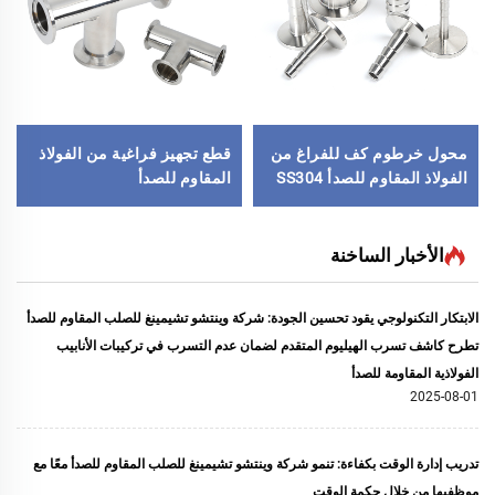
محول خرطوم كف للفراغ من
قطع تجهيز فراغية من الفولاذ
الفولاذ المقاوم للصدأ SS304
المقاوم للصدأ
وSS316L، محول خرطوم كف
SS304/SS316L، نوع ثلاثي
من KF16 إلى KF50 (NW16-
الاتجاه NW/KF، شفاطات T
NW50)، تجهيزات فراغ من
متساوية من الفولاذ المقاوم
الأخبار الساخنة
الفولاذ المقاوم للصدأ لقطاع
للصدأ NW16-NW50،
أشباه الموصلات
KF16/KF25/KF40،
الابتكار التكنولوجي يقود تحسين الجودة: شركة وينتشو تشيمينغ للصلب المقاوم للصدأ
للصناعات شبه الموصلة
تطرح كاشف تسرب الهيليوم المتقدم لضمان عدم التسرب في تركيبات الأنابيب
الفولاذية المقاومة للصدأ
2025-08-01
تدريب إدارة الوقت بكفاءة: تنمو شركة وينتشو تشيمينغ للصلب المقاوم للصدأ معًا مع
موظفيها من خلال حكمة الوقت