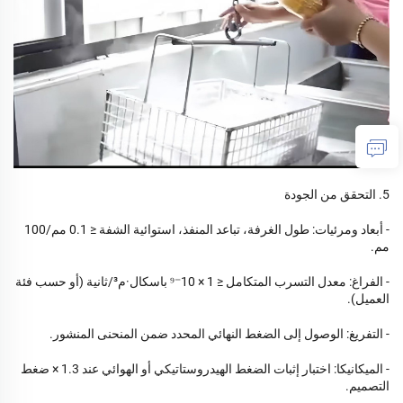
5. التحقق من الجودة
- أبعاد ومرئيات: طول الغرفة، تباعد المنفذ، استوائية الشفة ≤ 0.1 مم/100
مم.
- الفراغ: معدل التسرب المتكامل ≤ 1 × 10⁻⁹ باسكال·م³/ثانية (أو حسب فئة
العميل).
- التفريغ: الوصول إلى الضغط النهائي المحدد ضمن المنحنى المنشور.
- الميكانيكا: اختبار إثبات الضغط الهيدروستاتيكي أو الهوائي عند 1.3 × ضغط
التصميم.