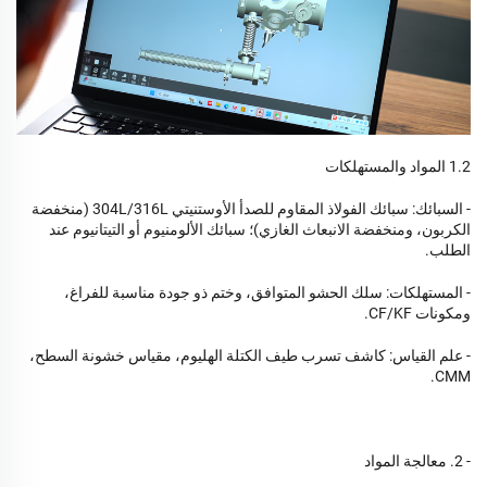
1.2 المواد والمستهلكات
- السبائك: سبائك الفولاذ المقاوم للصدأ الأوستنيتي 304L/316L (منخفضة
الكربون، ومنخفضة الانبعاث الغازي)؛ سبائك الألومنيوم أو التيتانيوم عند
الطلب.
- المستهلكات: سلك الحشو المتوافق، وختم ذو جودة مناسبة للفراغ،
ومكونات CF/KF.
- علم القياس: كاشف تسرب طيف الكتلة الهليوم، مقياس خشونة السطح،
CMM.
- 2. معالجة المواد