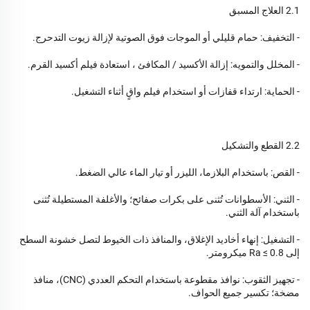
2.1 العلاج المسبق
- التخفيف: حمام قليلي أو الموجات فوق الصوتية لإزالة زيوت التدحرج.
- المخلل والتمويه: إزالة الأكسيد / المكافئ ، استعادة فيلم أكسيد القرم.
- الحماية: ارتداء قفازات أو استخدام فيلم واقٍ أثناء التشغيل.
2.2 القطع والتشكيل
- القص: باستخدام البلازما، الليزر أو تيار الماء عالي الضغط.
- الثني: الأسطوانات تُثنى على بكرات صفائح؛ والأغلفة المستطيلة تُثنى
باستخدام آلة الثني.
- التشغيل: إنهاء أخاديد الإغلاق، والمنافذ ذات الخيوط لتصل خشونة السطح
إلى Ra ≤ 0.8 ميكرومتر.
- تجهيز الثقوب: نوافذ مقطوعة باستخدام التحكم العددي (CNC)، منافذ
مضخة؛ تكسير جميع الحواف.