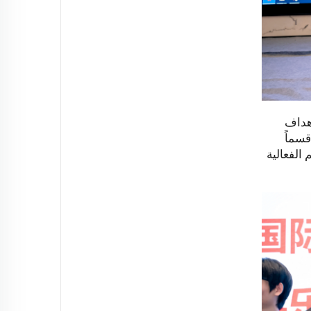
أهداف
قسماً
 الفعالية