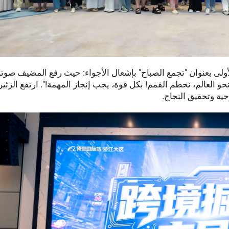
لأولى بعنوان "تجمع الصباح" بإشعال الأجواء: حيث رفع المضيف صوت
 العالم، نحطم القمم! بكل قوة، يجب إنجاز المهمة!". ارتفع الزئير ع
ية وتحقيق النجاح.