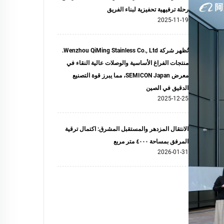
رحلة ترفيهية تحفيزية لبناء الفريق
2025-11-19
تُظهر شركة Wenzhou QiMing Stainless Co., Ltd.
منتجات الفراغ الأساسية والوصلات عالية النقاء في
معرض SEMICON Japan، مما يبرز قوة التصنيع
الدقيق في الصين
2025-12-25
الانتقال المزدهر والمستقبل المشرق: اكتمال ترقية
المرفق بمساحة ٤٠٠٠ متر مربع
2026-01-31