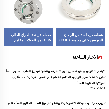
شفايف زجاجية من الزجاج
صمام فراشة للفراغ العالي
البورسيليكاتي مع وصلة ISO-K
CF35 من الفولاذ المقاوم
من الفولاذ المقاوم للصدأ
للصدأ SS316L وSS304،
SS304 وSS316L، نوافذ رؤية
صمام فراشة يعمل يدويًا مع
للتفريغ بمقاس ISO63-
لوحة دوارة وختم FKM، صمام
الأخبار الساخنة
ISO200 (NW63-NW200)،
فراشة للفراغ عالي الجودة
وصلة كبس للتفريغ
الابتكار التكنولوجي يقود تحسين الجودة: شركة وينتشو تشيمينغ للصلب المقاوم للصدأ
تطرح كاشف تسرب الهيليوم المتقدم لضمان عدم التسرب في تركيبات الأنابيب
الفولاذية المقاومة للصدأ
2025-08-01
تدريب إدارة الوقت بكفاءة: تنمو شركة وينتشو تشيمينغ للصلب المقاوم للصدأ معًا مع