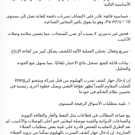
الأساسية التالية:
- حساسية فائقة: قادر على اكتشاف تسربات دقيقة للغاية تصل إلى مستوى
10⁻⁹ Pa·m³/s، وهو ما يفوق بكثير المعايير الصناعية.
- فحص غير تدميري: لا يسبب أي ضرر للمنتجات، مما يضمن سلامة وصلات
الأنابيب.
- سريع وفعال: تحسّن العملية الآلية للكشف بشكل كبير من كفاءة الإنتاج.
- بيانات قابلة للتتبع: تسجل نتائج الاختبار تلقائيًا، مما يسهل تتبع الجودة
والتحليل.
إن إدخال جهاز كشف تسرب الهيليوم من قبل شركة وينتشو كيiming
للصلب المقاوم للصدأ يُظهر تفوّقنا التقني ويمثل خطوة أخرى رئيسية في
تحسين نظام التحكم في جودتنا.
١. تلبية متطلبات الأسواق الرفيعة المستوى
مع تصاعد المطالب في قطاعات مثل النفط والغاز والطاقة النووية
والصناعات الدوائية والشبه موصلة لمعايير ختم أعلى للوصلات والأنابيب، لم
تعد الطرق التقليدية للفحص قادرة على تلبية بعض متطلبات العملاء
الصارمة. إن إدخال جهاز كشف التسرب بالهيليوم يمكّننا من تزويد العملاء