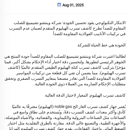
Aug 01, 2025
الابتكار التكنولوجي يقود تحسين الجودة: شركة وينتشو تشيمينغ للصلب
المقاوم للصدأ تطرح كاشف تسرب الهيليوم المتقدم لضمان عدم التسرب
في تركيبات الأنابيب الفولاذية المقاومة للصدأ
الجودة هي خط الحياة للشركة
لطالما اعتبرت شركة وينتشو تشيمينغ للصلب المقاوم للصدأ جودة المنتج هي
الجوهر الرئيسي لتطورها. ولتحسين دقة اختبار أداء الإحكام بشكل أكبر، قمنا
مؤخرًا بتركيب كاشف تسرب كتلة الهيليوم الطيفي المتقدم عالميًا (كاشف
تسرب الهيليوم)، مما يضمن أن تفي كل قطعة من تركيبات المواسير
الفولاذية المقاومة للصدأ التي تغادر مصنعنا بمعايير التسرب الصفري وتحقق
متطلبات الإحكام الصارمة من العملاء ذوي الجودة العالية.
كاشف تسرب الهيليوم: المعيار لاختبار الدقة العالية
يُعتبر جهاز كشف تسرب الغاز الخ noble gas (الهيليوم) معترفًا به عالميًا
كأدق وأكثر معدات كشف التسرب دقةً، ويُستخدم على نطاق واسع في
الصناعات مثل الصناعات البترولية والكيماوية، والفضائية، والأشباه الموصلة،
والأجهزة الطبية، والتصنيع عالي الدقة. مقارنة بالطرق التقليدية مثل اختبار
الضغط المائي واختبار الفقاعات، يقدم جهاز كشف تسرب الهيليوم المزايا