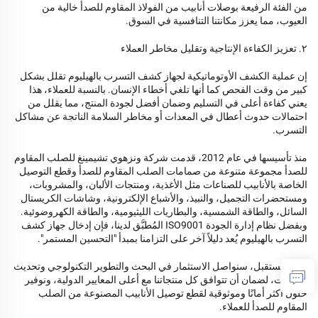
من الفئة الرفيعة بوصلات أنابيب من الفولاذ المقاوم للصدأ خالية من
العيوب، مما يعزز مكانتنا التنافسية في السوق.
٢. تعزيز الكفاءة الإنتاجية وتقليل مخاطر العملاء
إن عملية الكشف الأوتوماتيكية لجهاز كشف التسرب بالهيليوم تقلل بشكل
كبير من وقت الفحص كما أنها تلغي أخطاء الإنسان. بالنسبة للعملاء، هذا
يعني كفاءة أعلى في التسليم وضمان أفضل لجودة المنتج، مما يقلل من
احتمالات حدوث أعطال في المعدات أو مخاطر السلامة الناتجة عن مشاكل
التسرب.
منذ تأسيسها في عام 2012، قدمت شركة ونزهوي تشيمينغ للصلب المقاوم
للصدأ مجموعة متنوعة من صمامات الصلب المقاوم للصدأ وقطع التوصيل
الخاصة بالأنابيب للصناعات مثل الأغذية، ومنتجات الألبان، والمشروبات،
ومستحضرات التجميل، والنبيذ، والأشباع الإلكترونية، وشاشات الكريستال
السائل، والطاقة الشمسية، والبطاريات الليثيومية، والطاقة الكهروضوئية.
وبفضل نظام إدارة الجودة ISO9001 المُطبَّق لدينا، فإن إدخال جهاز كشف
التسرب بالهيليوم يُعد دليلاً آخر على التزامنا بمبدأ "التحسين المستمر".
في المستقبل، سنواصل الاستثمار في البحث والتطوير التكنولوجي وتحديث
المعدات، لضمان أن تتوافق كل منتجاتنا مع أعلى المعايير الدولية، ونوفير
حلول أكثر أمانًا وموثوقية لقطع توصيل الأنابيب المصنوعة من الصلب
المقاوم للصدأ للعملاء.