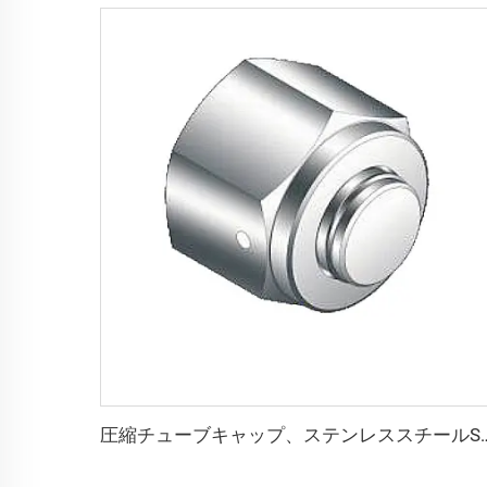
圧縮チューブキャップ、ステンレススチールSS316L、QCR-メタルフ