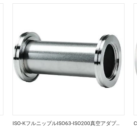
ISO-KフルニップルISO63-ISO200真空アダプター ステンレス鋼SS304 SS316L ダブルヘッドISOフランジ 高品質パイプ継手