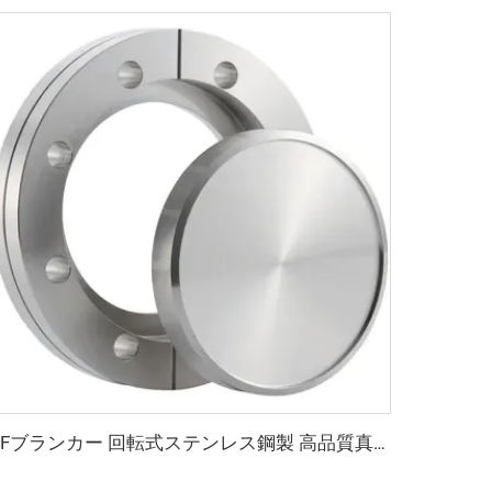
CFブランカー 回転式ステンレス鋼製 高品質真空フランジ CF16-CF350 SS304 SS316L ブランカー 回転式 通孔／メトリックネジ／UNCネジ対応継手