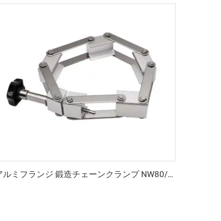
アルミフランジ 鍛造チェーンクランプ NW80/100/160/200 高品質真空クランプ ランプKF80/KF100/KF160/KF200 パイプ継手フランジ