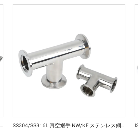
ピンクランプスイング NW アルミ SS304 翼ナット真空クランプフランジ KF16-KF50/NW16/NW50 ステンレス鋼継手
SS304/SS316L 真空継手 NW/KF ステンレス鋼 3方向 NW16-NW50 ステンレス等分 Tee KF16/KF25/KF40 フランジ 半導体用