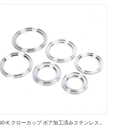
ISO-K クローカップ ボア加工済みステンレス鋼真空継手 ISO63-ISO500 SS304/SS316L クローカップ ボア加工済みフランジ 半導体用