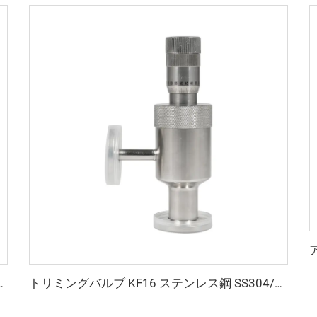
ェース継手、1/8″-1″、ブライトアニール/電解研磨仕上げ
トリミングバルブ KF16 ステンレス鋼 SS304/SS316L フッ素ゴム NW16 シャフトシール バタフライ構造