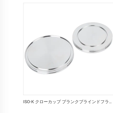
ISO-K クローカップ ブランクブラインドフランジ ステンレス鋼 高品質 ISO63-ISO630 高真空 SS304 SS316L パイプ継手