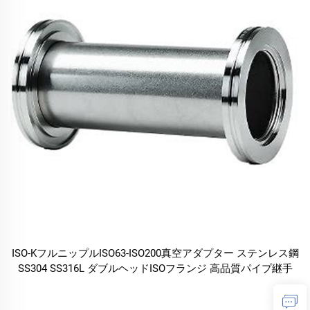
ISO-KフルニップルISO63-ISO200真空アダプター ステンレス鋼
SS304 SS316L ダブルヘッドISOフランジ 高品質パイプ継手