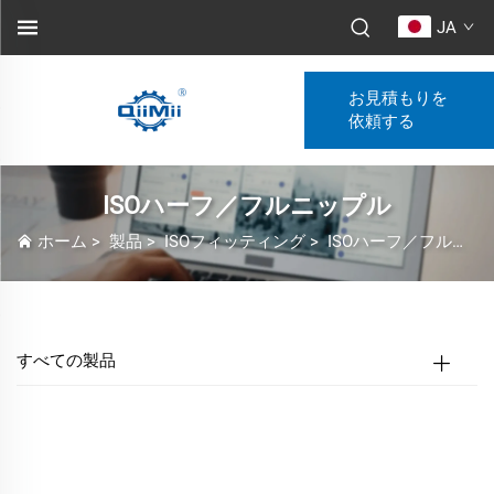
JA
お見積もりを
依頼する
ISOハーフ／フルニップル
ホーム
>
製品
>
ISOフィッティング
>
ISOハーフ／フルニップル
すべての製品