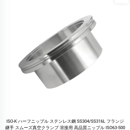
ISO-K ハーフニップル ステンレス鋼 SS304/SS316L フランジ
継手 スムーズ真空クランプ 溶接用 高品質ニップル ISO63-500