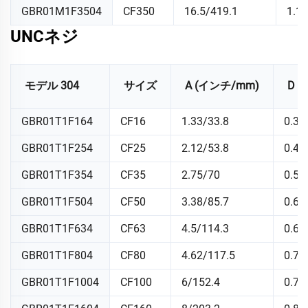
GBR01M1F3504
CF350
16.5/419.1
1.1
UNCネジ
モデル 304
サイズ
A (インチ/mm)
D 
GBR01T1F164
CF16
1.33/33.8
0.37
GBR01T1F254
CF25
2.12/53.8
0.47
GBR01T1F354
CF35
2.75/70
0.5/
GBR01T1F504
CF50
3.38/85.7
0.62
GBR01T1F634
CF63
4.5/114.3
0.68
GBR01T1F804
CF80
4.62/117.5
0.75
GBR01T1F1004
CF100
6/152.4
0.78