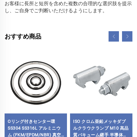
お客様に長所と短所を含めた複数の合理的な選択肢を提示
し、ご自身でご判断いただけるようにします。 
おすすめ商品
Oリング付きセンター環
ISO クロム亜鉛メッキダブ
SS304 SS316L アルミニウ
ルクラウクランプ M10 高品
ム (FKM/EPDM/NBR) 真空
質バキューム継手 半導体用