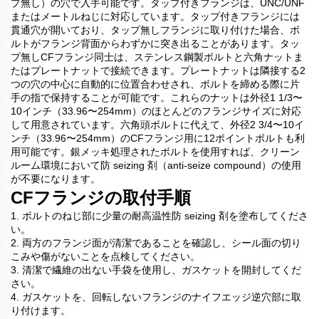
プ無し）の穴で入手可能です。タップ付きフランジは、UNC/UNF
またはメートルねじに対応しています。タップ付きフランジには
貫通穴が開いており、タップ無しフランジに取り付けた場合、ボ
ルトがフランジ背面からわずかに突き出ることがあります。タッ
プ無しCFフランジ同士は、ステンレス鋼製ボルトと六角ナットま
たはプレートナットで接続できます。プレートナットは隣接する2
つの穴の中心に自動的に位置合わせされ、ボルトを締める際に片
手の指で保持することが可能です。これらのナットは外径1 1/3〜
10インチ（33.96〜254mm）のほとんどのフランジサイズに対応
して用意されています。六角頭ボルトに代えて、外径2 3/4〜10イ
ンチ（33.96〜254mm）のCFフランジ用に12ポイントボルトも利
用可能です。銀メッキ処理されたボルトを使用すれば、クリーン
ルーム環境において防 seizing 剤（anti-seize compound）の使用
が不要になります。
CFフランジの取付手順
1. ボルトのねじ部に少量の耐高温性防 seizing 剤を塗布してくださ
い。
2. 両方のフランジ面が清潔であることを確認し、シール面の切り
こみや傷がないことを点検してください。
3. 清潔で繊維の出ない手袋を使用し、ガスケットを開封してくだ
さい。
4. ガスケットを、回転しないフランジのナイフエッジ逆穴部に取
り付けます。