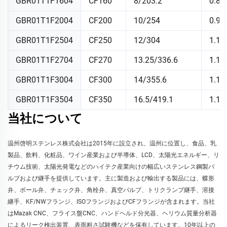
GBR01T1F1604
CF160
8/203.2
0.88
GBR01T1F2004
CF200
10/254
0.97
GBR01T1F2504
CF250
12/304
1.12
GBR01T1F2704
CF270
13.25/336.6
1.12
GBR01T1F3004
CF300
14/355.6
1.12
GBR01T1F3504
CF350
16.5/419.1
1.12
当社について
温州啓明ステンレス株式会社は2015年に設立され、温州に位置し、食品、乳
製品、飲料、化粧品、ワイン産業および半導体、LCD、太陽光エネルギー、リ
チウム技術、太陽光発電などのハイテク産業向けの幅広いステンレス鋼製バ
ルブおよび継手を提供しています。主に製造および輸出する製品には、蝶形
弁、ボール弁、チェック弁、角栓弁、真空バルブ、トリクランプ継手、溶接
継手、KF/NWフランジ、ISOフランジおよびCFフランジが含まれます。当社
はMazak CNC、フライス盤CNC、ハンドヘルド分光器、ヘリウム質量分析器
によるリーク検出装置、表面粗さ試験機などを保有しています。10年以上の