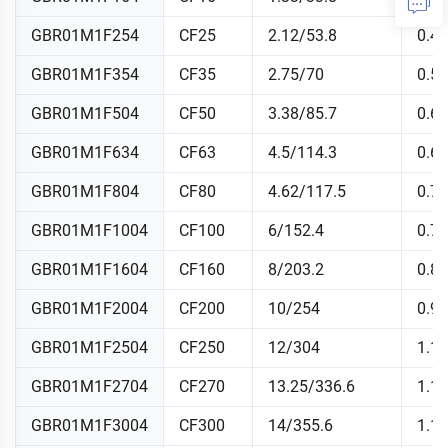
GBR01M1F254
CF25
2.12/53.8
0.47
GBR01M1F354
CF35
2.75/70
0.5/
GBR01M1F504
CF50
3.38/85.7
0.6
GBR01M1F634
CF63
4.5/114.3
0.68
GBR01M1F804
CF80
4.62/117.5
0.75
GBR01M1F1004
CF100
6/152.4
0.78
GBR01M1F1604
CF160
8/203.2
0.88
GBR01M1F2004
CF200
10/254
0.97
GBR01M1F2504
CF250
12/304
1.1
GBR01M1F2704
CF270
13.25/336.6
1.1
GBR01M1F3004
CF300
14/355.6
1.1