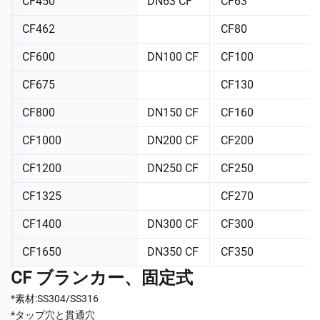
CF450
DN63 CF
CF63
CF462
CF80
CF600
DN100 CF
CF100
CF675
CF130
CF800
DN150 CF
CF160
CF1000
DN200 CF
CF200
CF1200
DN250 CF
CF250
CF1325
CF270
CF1400
DN300 CF
CF300
CF1650
DN350 CF
CF350
CF ブランカー、固定式
*素材:SS304/SS316
*タップ穴と貫通穴