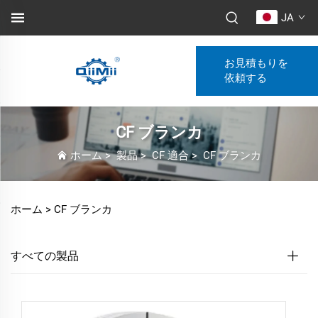
JA
お見積もりを
依頼する
CF ブランカ
ホーム
>
製品
>
CF 適合
>
CF ブランカ
ホーム >
CF ブランカ
すべての製品