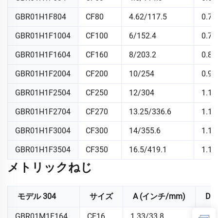
GBR01H1F804
CF80
4.62/117.5
0.75
GBR01H1F1004
CF100
6/152.4
0.78
GBR01H1F1604
CF160
8/203.2
0.88
GBR01H1F2004
CF200
10/254
0.97
GBR01H1F2504
CF250
12/304
1.12
GBR01H1F2704
CF270
13.25/336.6
1.12
GBR01H1F3004
CF300
14/355.6
1.12
GBR01H1F3504
CF350
16.5/419.1
1.12
メトリックねじ
モデル 304
サイズ
A (インチ/mm)
D 
GBR01M1F164
CF16
1.33/33.8
0.37