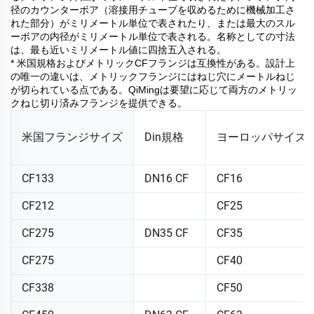
径のカウンターボア（溶接用チューブを収めるために機械加工さ
れた部分）がミリメートル単位で表されたり、または最大のスル
ーボアの内径がミリメートル単位で表される。名称としての寸法
は、最も近いミリメートル値に四捨五入される。
* 米国規格およびメトリックCFフランジは互換性がある。設計上
の唯一の違いは、メトリックフランジにはねじ穴にメートルねじ
が切られている点である。QiMingは要望に応じて両方のメトリッ
クねじ切り済みフランジを提供できる。
米国フランジサイズ
Din規格
ヨーロッパサイズ
CF133
DN16 CF
CF16
CF212
CF25
CF275
DN35 CF
CF35
CF275
CF40
CF338
CF50