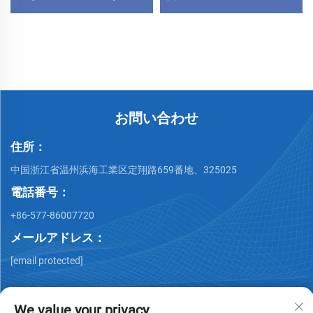
KF/NW ウォッシャーパイプ
亜鉛メッキクランプ
リングフィッティング
KF10-KF50 半導体用
お問い合わせ
住所：
中国浙江省温州浜海工業区定翔路659番地、325025
電話番号：
+86-577-86007720
メールアドレス：
[email protected]
We value your privacy