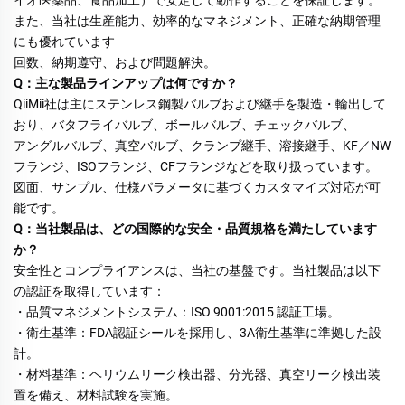
イオ医薬品、食品加工）で安定して動作することを保証します。 
また、当社は生産能力、効率的なマネジメント、正確な納期管理
にも優れています 
回数、納期遵守、および問題解決。 
Q：主な製品ラインアップは何ですか？ 
QiiMii社は主にステンレス鋼製バルブおよび継手を製造・輸出して
おり、バタフライバルブ、ボールバルブ、チェックバルブ、 
アングルバルブ、真空バルブ、クランプ継手、溶接継手、KF／NW
フランジ、ISOフランジ、CFフランジなどを取り扱っています。 
図面、サンプル、仕様パラメータに基づくカスタマイズ対応が可
能です。 
Q：当社製品は、どの国際的な安全・品質規格を満たしています
か？ 
安全性とコンプライアンスは、当社の基盤です。当社製品は以下
の認証を取得しています： 
・品質マネジメントシステム：ISO 9001:2015 認証工場。 
・衛生基準：FDA認証シールを採用し、3A衛生基準に準拠した設
計。 
・材料基準：ヘリウムリーク検出器、分光器、真空リーク検出装
置を備え、材料試験を実施。 