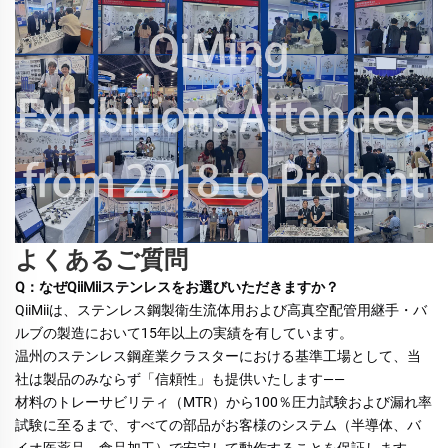
よくあるご質問
Q：なぜQiiMiiステンレスをお選びいただきますか？ 
QiiMiiは、ステンレス鋼製衛生流体用および高真空配管用継手・バ
ルブの製造において15年以上の実績を有しています。 
温州のステンレス鋼産業クラスターにおける基準工場として、当
社は製品のみならず「信頼性」も提供いたします—— 
材料のトレーサビリティ（MTR）から100％圧力試験および漏れ率
試験に至るまで、すべての部品がお客様のシステム（半導体、バ