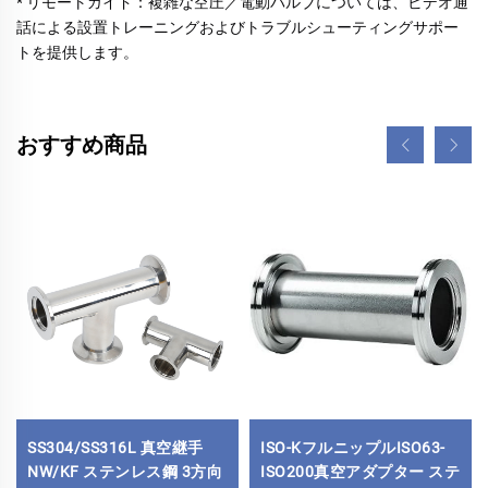
* リモートガイド：複雑な空圧／電動バルブについては、ビデオ通
話による設置トレーニングおよびトラブルシューティングサポー
トを提供します。 
おすすめ商品
SS304/SS316L 真空継手
ISO-KフルニップルISO63-
NW/KF ステンレス鋼 3方向
ISO200真空アダプター ステ