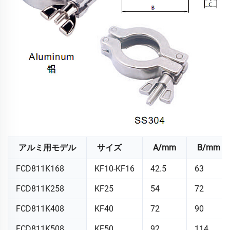
アルミ用モデル
サイズ
A/mm
B/mm
FCD811K168
KF10-KF16
42.5
63
FCD811K258
KF25
54
72
FCD811K408
KF40
72
90
FCD811K508
KF50
92
114