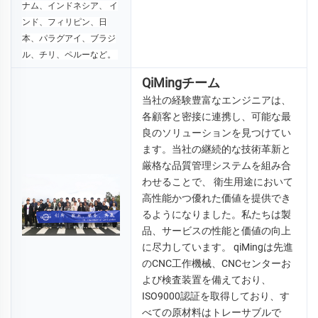
ナム、インドネシア、 
イ
ンド、フィリピン、日
本、パラグアイ、ブラジ
ル、チリ、ペルーなど。 
QiMingチーム
当社の経験豊富なエンジニアは、
各顧客と密接に連携し、可能な最
良のソリューションを見つけてい
ます。当社の継続的な技術革新と
厳格な品質管理システムを組み合
わせることで、 
衛生用途において
高性能かつ優れた価値を提供でき
るようになりました。私たちは製
品、サービスの性能と価値の向上
に尽力しています。 
qiMingは先進
のCNC工作機械、CNCセンターお
よび検査装置を備えており、
ISO9000認証を取得しており、す
べての原材料はトレーサブルで