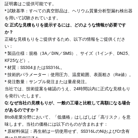
証明書はご提供可能です。 
* 試験基準：すべての真空部品は、ヘリウム質量分析型漏れ検出器
を用いて試験されています。 
Q: 正式な見積もりを提示するには、どのような情報が必要です
か？ 
正確な見積もりをご提供するため、以下の情報をご提供くださ
い： 
* 製品仕様：規格（3A／DIN／SMS）、サイズ（1インチ、DN25、
KF25など）。 
* 材質：SS304またはSS316L。 
* 技術的パラメーター：使用圧力、温度範囲、表面粗さ（Ra値）。 
* 発注数量：サンプル発注または量産発注。 
当社では、技術提案を確認のうえ、24時間以内に正式な見積もり
を発行いたします。 
Q: なぜ当社の見積もりが、一般の工場と比較して高額になる場合
があるのですか？ 
BtoB産業分野において、「低価格」はしばしば「高リスク」を意
味します。当社の価格には以下のものが含まれます： 
* 原材料保証：再生材は一切使用せず、SS316LのNiおよびCr含有