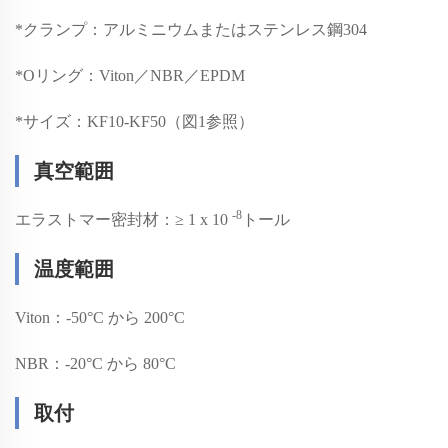
*
クランプ：アルミニウムまたはステンレス鋼304
*
Oリング：Viton／NBR／EPDM
*
サイズ：KF10-KF50（図1参照）
真空範囲
-8
エラストマー密封材：≥ 1 x 10
トール
温度範囲
Viton：-50°C から 200°C
NBR：-20°C から 80°C
取付