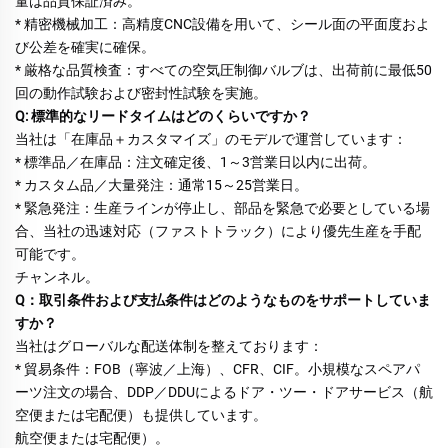
量は品質保証済み。 
* 精密機械加工：高精度CNC設備を用いて、シール面の平面度およ
び公差を確実に確保。 
* 厳格な品質検査：すべての空気圧制御バルブは、出荷前に最低50
回の動作試験および密封性試験を実施。 
Q: 標準的なリードタイムはどのくらいですか？ 
当社は「在庫品＋カスタマイズ」のモデルで運営しています： 
* 標準品／在庫品：注文確定後、1～3営業日以内に出荷。 
* カスタム品／大量発注：通常15～25営業日。 
* 緊急発注：生産ラインが停止し、部品を緊急で必要としている場
合、当社の迅速対応（ファストトラック）により優先生産を手配
可能です。 
チャンネル。 
Q：取引条件および支払条件はどのようなものをサポートしていま
すか？ 
当社はグローバルな配送体制を整えております： 
* 貿易条件：FOB（寧波／上海）、CFR、CIF。小規模なスペアパ
ーツ注文の場合、DDP／DDUによるドア・ツー・ドアサービス（航
空便または宅配便）も提供しています。 
航空便または宅配便）。 