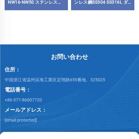
NW16-NW50 ステンレス等
ンレス鋼SS304 SS316L ダ
分 Tee KF16/KF25/KF40 フ
ブルヘッドISOフランジ 高
ランジ 半導体用
品質パイプ継手
お問い合わせ
住所：
中国浙江省温州浜海工業区定翔路659番地、325025
電話番号：
+86-577-86007720
メールアドレス：
[email protected]