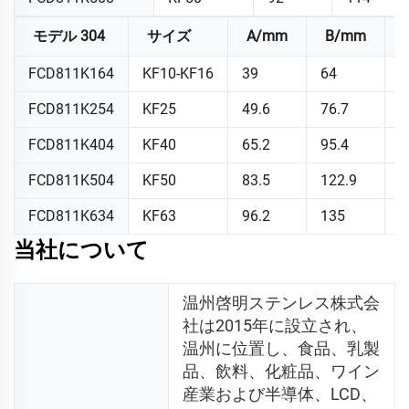
モデル 304
サイズ
A/mm
B/mm
FCD811K164
KF10-KF16
39
64
1
FCD811K254
KF25
49.6
76.7
1
FCD811K404
KF40
65.2
95.4
1
FCD811K504
KF50
83.5
122.9
1
FCD811K634
KF63
96.2
135
1
当社について
温州啓明ステンレス株式会
社は2015年に設立され、
温州に位置し、食品、乳製
品、飲料、化粧品、ワイン
産業および半導体、LCD、