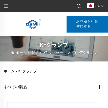
JA
お見積もりを
依頼する
KFクランプ
ホーム
>
製品
>
KF フィッティング
>
KFクランプ
ホーム >
KFクランプ
すべての製品