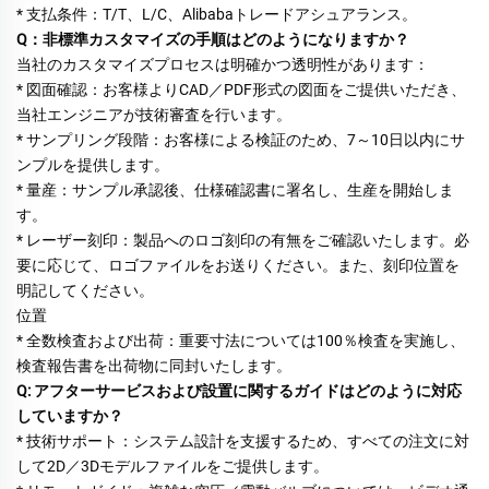
* 支払条件：T/T、L/C、Alibabaトレードアシュアランス。 
Q：非標準カスタマイズの手順はどのようになりますか？ 
当社のカスタマイズプロセスは明確かつ透明性があります： 
* 図面確認：お客様よりCAD／PDF形式の図面をご提供いただき、
当社エンジニアが技術審査を行います。 
* サンプリング段階：お客様による検証のため、7～10日以内にサ
ンプルを提供します。 
* 量産：サンプル承認後、仕様確認書に署名し、生産を開始しま
す。 
* レーザー刻印：製品へのロゴ刻印の有無をご確認いたします。必
要に応じて、ロゴファイルをお送りください。また、刻印位置を
明記してください。 
位置 
* 全数検査および出荷：重要寸法については100％検査を実施し、
検査報告書を出荷物に同封いたします。 
Q: アフターサービスおよび設置に関するガイドはどのように対応
していますか？ 
* 技術サポート：システム設計を支援するため、すべての注文に対
して2D／3Dモデルファイルをご提供します。 