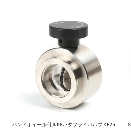
 ベローズ ISO63-ISO200 真空圧縮成形 NW63-200 フランジ 継手
ハンドホイール付きKFバタフライバルブ KF25/KF40/KF50 SS304 SS316L 真空スイベルバルブ プレート FKMシール付き ステンレス鋼製 流量調整式 NW25/NW40/NW50