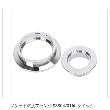
4 SS316L アルミニウム (FKM/EPDM/NBR) 真空KF/NW ウォッシャーパイプリングフィッティング KF10-KF50 半導体用
ソケット溶接フランジ SS304/316L クイックフランジ NW/KF ステンレス鋼 KF10-KF63 高品質真空継手 NW10-NW63