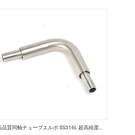
高品質同軸チューブエルボ SS316L 超高純度同軸継手エルボ ステンレス鋼 BA/EP 超高純度(UHP)チューブ