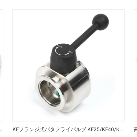
50 真空フランジ 高品質真空クランプ継手 NW16/25/40/50 単純な高真空チャンバーポット用
KFフランジ式バタフライバルブ KF25/KF40/KF50 高品質 SS304/SS316L 真空スイベルバルブ プレート FKMシール付き ステンレス鋼製 流量調整式 NW25/NW40/NW50