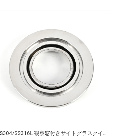
SS304/SS316L 観察窓付きサイトグラスクイックフランジ NW/KF ステンレス鋼溶接真空継手 KF16/KF25/KF40/KF50