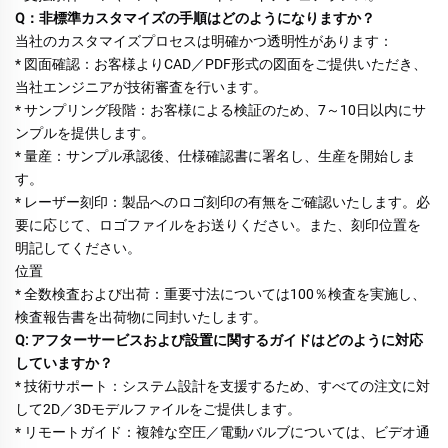
Q：非標準カスタマイズの手順はどのようになりますか？ 
当社のカスタマイズプロセスは明確かつ透明性があります： 
* 図面確認：お客様よりCAD／PDF形式の図面をご提供いただき、
当社エンジニアが技術審査を行います。 
* サンプリング段階：お客様による検証のため、7～10日以内にサ
ンプルを提供します。 
* 量産：サンプル承認後、仕様確認書に署名し、生産を開始しま
す。 
* レーザー刻印：製品へのロゴ刻印の有無をご確認いたします。必
要に応じて、ロゴファイルをお送りください。また、刻印位置を
明記してください。 
位置 
* 全数検査および出荷：重要寸法については100％検査を実施し、
検査報告書を出荷物に同封いたします。 
Q: アフターサービスおよび設置に関するガイドはどのように対応
していますか？ 
* 技術サポート：システム設計を支援するため、すべての注文に対
して2D／3Dモデルファイルをご提供します。 
* リモートガイド：複雑な空圧／電動バルブについては、ビデオ通