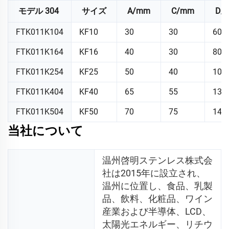
モデル 304
サイズ
A/mm
C/mm
D/
FTK011K104
KF10
30
30
60
FTK011K164
KF16
40
30
80
FTK011K254
KF25
50
40
100
FTK011K404
KF40
65
55
130
FTK011K504
KF50
70
75
140
当社について
温州啓明ステンレス株式会
社は2015年に設立され、
温州に位置し、食品、乳製
品、飲料、化粧品、ワイン
産業および半導体、LCD、
太陽光エネルギー、リチウ