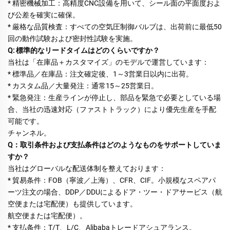
* 精密機械加工：高精度CNC設備を用いて、シール面の平面度およ
び公差を確実に確保。 
* 厳格な品質検査：すべての空気圧制御バルブは、出荷前に最低50
回の動作試験および密封性試験を実施。 
Q: 標準的なリードタイムはどのくらいですか？ 
当社は「在庫品＋カスタマイズ」のモデルで運営しています： 
* 標準品／在庫品：注文確定後、1～3営業日以内に出荷。 
* カスタム品／大量発注：通常15～25営業日。 
* 緊急発注：生産ラインが停止し、部品を緊急で必要としている場
合、当社の迅速対応（ファストトラック）により優先生産を手配
可能です。 
チャンネル。 
Q：取引条件および支払条件はどのようなものをサポートしていま
すか？ 
当社はグローバルな配送体制を整えております： 
* 貿易条件：FOB（寧波／上海）、CFR、CIF。小規模なスペアパ
ーツ注文の場合、DDP／DDUによるドア・ツー・ドアサービス（航
空便または宅配便）も提供しています。 
航空便または宅配便）。 
* 支払条件：T/T、L/C、Alibabaトレードアシュアランス。 