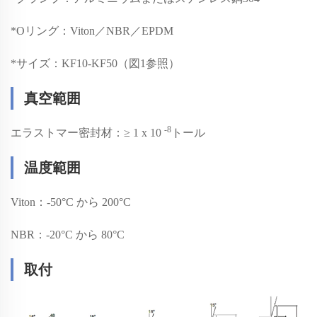
*
Oリング：Viton／NBR／EPDM
*
サイズ：KF10-KF50（図1参照）
真空範囲
-8
エラストマー密封材：≥ 1 x 10
トール
温度範囲
Viton：-50°C から 200°C
NBR：-20°C から 80°C
取付