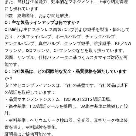
また、当社は生産能力、効率的なマネジメント、正確な納期管理
にも優れています 
回数、納期遵守、および問題解決。 
Q：主な製品ラインアップは何ですか？ 
QiiMii社は主にステンレス鋼製バルブおよび継手を製造・輸出して
おり、バタフライバルブ、ボールバルブ、チェックバルブ、 
アングルバルブ、真空バルブ、クランプ継手、溶接継手、KF／NW
フランジ、ISOフランジ、CFフランジなどを取り扱っています。 
図面、サンプル、仕様パラメータに基づくカスタマイズ対応が可
能です。 
Q：当社製品は、どの国際的な安全・品質規格を満たしています
か？ 
安全性とコンプライアンスは、当社の基盤です。当社製品は以下
の認証を取得しています： 
・品質マネジメントシステム：ISO 9001:2015 認証工場。 
・衛生基準：FDA認証シールを採用し、3A衛生基準に準拠した設
計。 
・材料基準：ヘリウムリーク検出器、分光器、真空リーク検出装
置を備え、材料試験を実施。 
証明書はご提供可能です。 