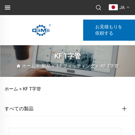
JA
お見積もりを
依頼する
KF T字管
ホーム
>
製品
>
KF フィッティング
>
KF T字管
ホーム >
KF T字管
すべての製品