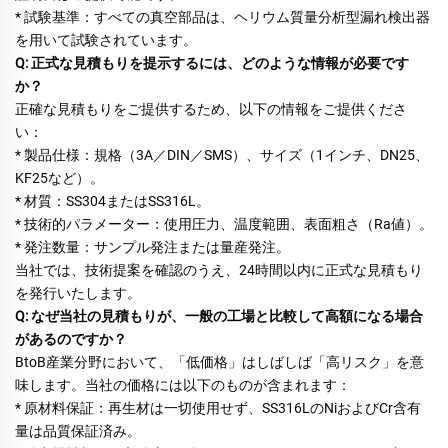
* 試験基準：すべての真空部品は、ヘリウム質量分析型漏れ検出器
を用いて試験されています。 
Q: 正式な見積もりを提示するには、どのような情報が必要です
か？ 
正確な見積もりをご提供するため、以下の情報をご提供くださ
い： 
* 製品仕様：規格（3A／DIN／SMS）、サイズ（1インチ、DN25、
KF25など）。 
* 材質：SS304またはSS316L。 
* 技術的パラメーター：使用圧力、温度範囲、表面粗さ（Ra値）。 
* 発注数量：サンプル発注または量産発注。 
当社では、技術提案を確認のうえ、24時間以内に正式な見積もり
を発行いたします。 
Q: なぜ当社の見積もりが、一般の工場と比較して高額になる場合
があるのですか？ 
BtoB産業分野において、「低価格」はしばしば「高リスク」を意
味します。当社の価格には以下のものが含まれます： 
* 原材料保証：再生材は一切使用せず、SS316LのNiおよびCr含有
量は品質保証済み。 