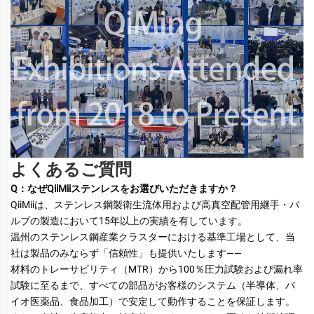
よくあるご質問
Q：なぜQiiMiiステンレスをお選びいただきますか？ 
QiiMiiは、ステンレス鋼製衛生流体用および高真空配管用継手・バ
ルブの製造において15年以上の実績を有しています。 
温州のステンレス鋼産業クラスターにおける基準工場として、当
社は製品のみならず「信頼性」も提供いたします—— 
材料のトレーサビリティ（MTR）から100％圧力試験および漏れ率
試験に至るまで、すべての部品がお客様のシステム（半導体、バ
イオ医薬品、食品加工）で安定して動作することを保証します。 