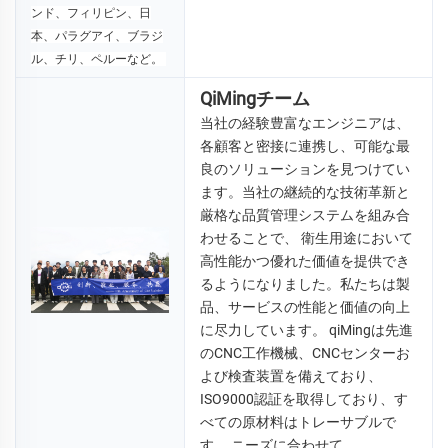
ンド、フィリピン、日
本、パラグアイ、ブラジ
ル、チリ、ペルーなど。 
QiMingチーム
当社の経験豊富なエンジニアは、
各顧客と密接に連携し、可能な最
良のソリューションを見つけてい
ます。当社の継続的な技術革新と
厳格な品質管理システムを組み合
わせることで、 
衛生用途において
高性能かつ優れた価値を提供でき
るようになりました。私たちは製
品、サービスの性能と価値の向上
に尽力しています。 
qiMingは先進
のCNC工作機械、CNCセンターお
よび検査装置を備えており、
ISO9000認証を取得しており、す
べての原材料はトレーサブルで
す。 
ニーズに合わせて 