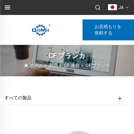
JA
お見積もりを
依頼する
CF ブランカ
ホーム
>
製品
>
CF 適合
>
CF ブランカ
すべての製品