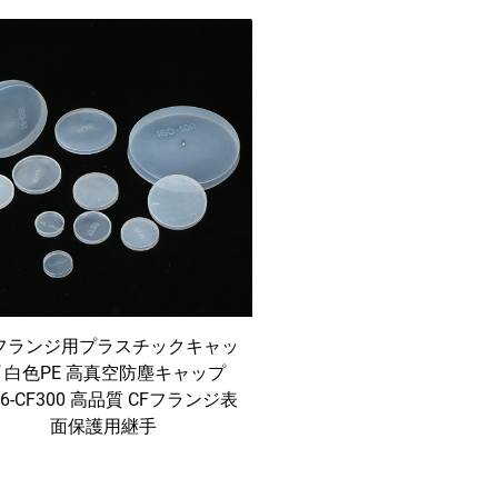
Fフランジ用プラスチックキャッ
 白色PE 高真空防塵キャップ
16-CF300 高品質 CFフランジ表
面保護用継手