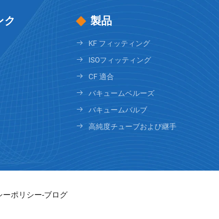
ンク
製品
KF フィッティング
ISOフィッティング
CF 適合
バキュームベルーズ
バキュームバルブ
高純度チューブおよび継手
シーポリシー
-
ブログ