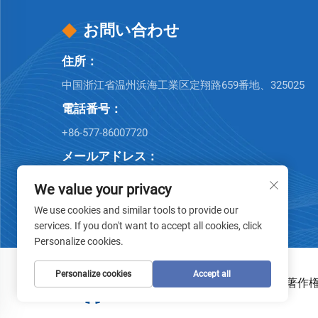
お問い合わせ
住所：
中国浙江省温州浜海工業区定翔路659番地、325025
電話番号：
+86-577-86007720
メールアドレス：
[email protected]
We value your privacy
We use cookies and similar tools to provide our
services. If you don't want to accept all cookies, click
Personalize cookies.
Personalize cookies
Accept all
著作権 