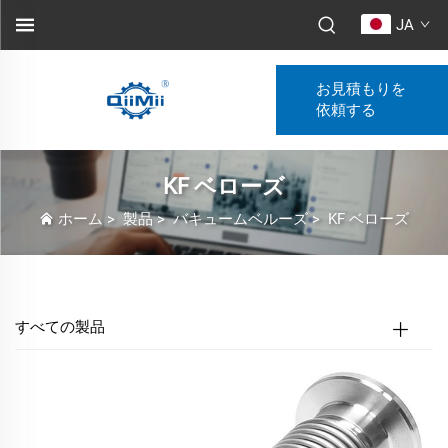
JA
お見積もりを
依頼する
KF ベローズ
ホーム
>
製品
>
バキュームベルーズ
>
KF ベローズ
すべての製品