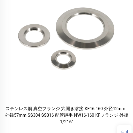
ステンレス鋼 真空フランジ 穴開き溶接 KF16-160 外径12mm--
外径57mm SS304 SS316 配管継手 NW16-160 KFフランジ 外径
1/2"-6"