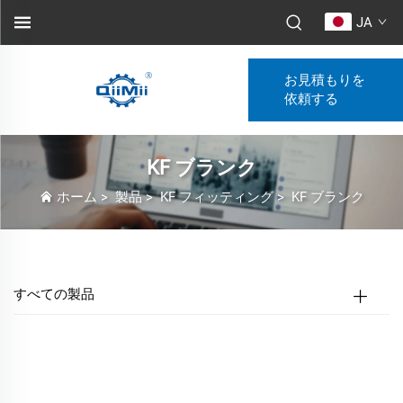
JA
お見積もりを
依頼する
KF ブランク
ホーム
>
製品
>
KF フィッティング
>
KF ブランク
すべての製品