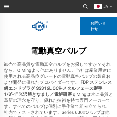
JA
お問い合
わせ
電動真空バルブ
卸売で高品質な電動真空バルブをお探しですか？それ
なら、QiMingより他にありません。当社は産業用途に
使用される高品位グレードの電動真空バルブの製造お
よび開発に優れたプロバイダーです。
FDP ステンレス
鋼エンドプラグ SS316L QCR-メタルフェース継手
1/8"-1" 光沢焼きなまし／電解研磨
qiMingは常に品質と
革新の理念を守り、優れた技術を持つ専門メーカーで
す。すべてのバルブは個別に手作業で組み立てられ、
社内でテストされています。Series 600のバルブは他