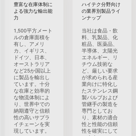
豊富な在庫体制に
ハイテク分野向け
よる強力な輸出能
の業界別製品ライ
力
ンナップ
1,500平方メート
当社は食品・飲
ルの倉庫面積を
料、乳製品、化
有し、アメリ
粧品、医薬品、
カ、イギリス、
半導体、太陽光
ドイツ、日本、
エネルギー、リ
オーストラリア
チウム技術な
など25か国以上
ど、厳しい要求
に製品を輸出し
が求められる産
ています。十分
業向けに特化し
な在庫と効率的
たステンレス鋼
な物流体制によ
製バルブおよび
り、世界中での
管継手の製造を
納期遵守と信頼
専門としてお
性の高いサプラ
り、素材の適合
イチェーンを実
性と性能の信頼
現しています。
性を確実にして