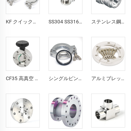
KF クイッククランプリング KF16/KF25/KF40/KF50 アルミニウム 真空継手 NW25/NW40 高品質クランプフランジ 半導体用
SS304 SS316L ステンレス鋼 CF 三方等径チー 回転式 CF16-CF100 高真空 サイズ穴 3/4"-4" 高品質 回転式／固定式 フランジ継手 3方向チー
ステンレス鋼製エンドプラグ SS316L QCR-メタルフェース継手 1/8"-1" ブライトアニール／電解研磨仕上げ
CF35 高真空 SS316L SS304 ステンレス鋼製バタフライバルブ 手動操作スイベルバルブプレート FKMシール付き 高品質真空バタフライバルブ
シングルピンクランプセンターリングOリング（FKM/NBR/EPDM）NW25/NW40 アルミニウム真空継手クランプ 半導体用 KF16/KF25/KF40/KF50
アルミブレッチクランプ KF16/KF25/KF40/KF50 真空フランジ 高品質真空クランプ継手 NW16/25/40/50 単純な高真空チャンバーポット用