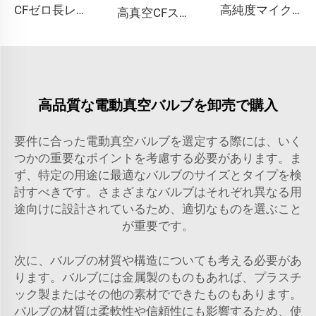
CFゼロ長レデューサー SS304 SS316L 高真空継手 異なるサイズのCFフランジ（両側）ステンレス鋼 通し穴／メトリックネジ CF35xCF16-CF200xCF150 UNCネジ
高純度マイクロフィットチューブブチウェルディングティー継手 ステンレス鋼超高純度ティー溶接継手 SS316L T字型マイクロ溶接継手
高真空CFストレート段付きニップル CF35xCF36-CF160xCF100 固定・回転可能 SS304 SS316L ステンレス鋼 通し穴付き継手 1/2"-10" フランジ
高品質な電動真空バルブを卸売で購入
要件に合った電動真空バルブを選定する際には、いく
つかの重要なポイントを考慮する必要があります。ま
ず、特定の用途に最適なバルブのサイズとタイプを検
討すべきです。さまざまなバルブはそれぞれ異なる用
途向けに設計されているため、適切なものを選ぶこと
が重要です。
次に、バルブの材質や構造についても考える必要があ
ります。バルブには金属製のものもあれば、プラスチ
ック製またはその他の素材でできたものもあります。
バルブの材質は柔軟性や信頼性にも影響するため、使