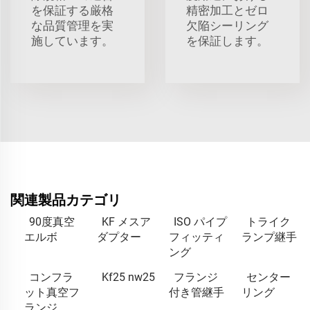
を保証する厳格
精密加工とゼロ
な品質管理を実
欠陥シーリング
施しています。
を保証します。
関連製品カテゴリ
90度真空
KF メスア
ISO パイプ
トライク
エルボ
ダプター
フィッティ
ランプ継手
ング
コンフラ
Kf25 nw25
フランジ
センター
ット真空フ
付き管継手
リング
ランジ