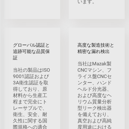
います。
グローバル認証と
高度な製造技術と
追跡可能な品質保
精密な漏れ検出
証
当社はMazak製
当社の製品はISO
CNCマシン、フ
9001認証および
ライス盤CNCセ
3A衛生認証を取
ンター、ハンド
得しており、原
ヘルド分光器、
材料から生産工
および高度なヘ
程まで完全にト
リウム質量分析
レーサブルで、
型リーク検出器
衛生、安全、耐
を備えており、
久性に関する国
真空および高純
際規格への適合
度用途における