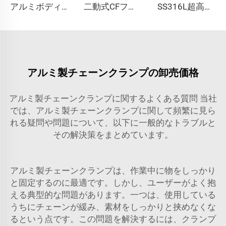
アルミボディ電磁式角型バルブ、90度L字型高真空対応、KF16/KF25/KF40/KF50、NW25/NW40継手角型バルブ
二動式CFフランジ付き小型UHVエアーゲートバルブ、SS304製ステンレススチール、CF35/CF50、スムーズ動作
SS316L超高純度ショートグランドVCR継手ステンレス鋼QCR継手BA/EPシール
アルミ製チェーンクランプの卸売価格
アルミ製チェーンクランプに関するよくある質問 当社
では、アルミ製チェーンクランプに関して頻繁に見ら
れる疑問や問題について、以下に一般的なトラブルと
その解決策をまとめています。
アルミ製チェーンクランプは、作業中に物をしっかり
と固定するのに最適です。しかし、ユーザーがよく抱
える典型的な問題があります。一つは、使用している
うちにチェーンが緩み、素材をしっかりと挟めなくな
るという点です。この問題を解決するには、クランプ