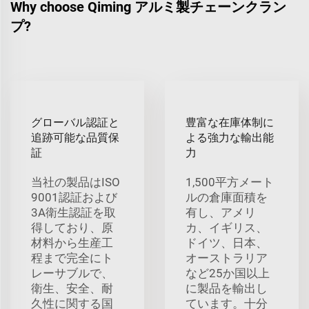
Why choose Qiming アルミ製チェーンクラン
プ?
グローバル認証と
豊富な在庫体制に
追跡可能な品質保
よる強力な輸出能
証
力
当社の製品はISO
1,500平方メート
9001認証および
ルの倉庫面積を
3A衛生認証を取
有し、アメリ
得しており、原
カ、イギリス、
材料から生産工
ドイツ、日本、
程まで完全にト
オーストラリア
レーサブルで、
など25か国以上
衛生、安全、耐
に製品を輸出し
久性に関する国
ています。十分