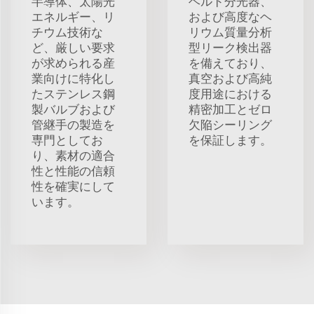
半導体、太陽光
ヘルド分光器、
エネルギー、リ
および高度なヘ
チウム技術な
リウム質量分析
ど、厳しい要求
型リーク検出器
が求められる産
を備えており、
業向けに特化し
真空および高純
たステンレス鋼
度用途における
製バルブおよび
精密加工とゼロ
管継手の製造を
欠陥シーリング
専門としてお
を保証します。
り、素材の適合
性と性能の信頼
性を確実にして
います。