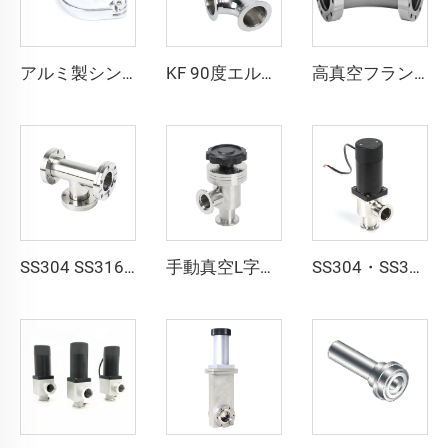
アルミ製シングルピンクランプ KF/NW 真空ラニヤードパイプフィッティング KF16-KF50 フランジ NW16-NW50 真空シングルピンクランプ 半導体用
KF 90度エルボ NW25/NW40 真空継手 コネクタ ステンレス鋼 KF16/KF25/KF40/KF50 エルボ SS304 SS316L 90°エルボ
高真空フランジ ステンレス鋼製 SS304 SS316L CF 90度エルボ 回転式ベンド CF16-CF100 フランジ 通孔 3/4"-4" パイプ継手
SS304 SS316L ステンレス鋼 CF 三方等径チー 回転式 CF16-CF100 高真空 サイズ穴 3/4"-4" 高品質 回転式／固定式 フランジ継手 3方向チー
手動真空L字型角型バルブ KF16/KF25/KF40/KF50 密閉式フラッパー SS304/SS316L クランプ式フラッパー 多種高品質 NW16-NW50 角型バルブ継手
SS304・SS316L製電磁式角型バルブ、NW16-50、真空対応ステンレススチールボディ、KF16/25/40/50継手、90度L字型電動ガスバルブ