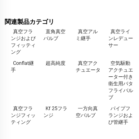
関連製品カテゴリ
真空フラ
直角真空
真空アル
真空ライ
ンジおよび
バルブ
ミ継手
ンレデュー
フィッティ
サー
ング
Conflat継
超高純度
真空アク
空気駆動
手
チュエータ
アクチュエ
ーター付き
衛生用バタ
フライバル
ブ
真空フラ
Kf 25フラ
一方向真
パイプフ
ンジフィッ
ンジ
空バルブ
ランジおよ
ティング
び管継手