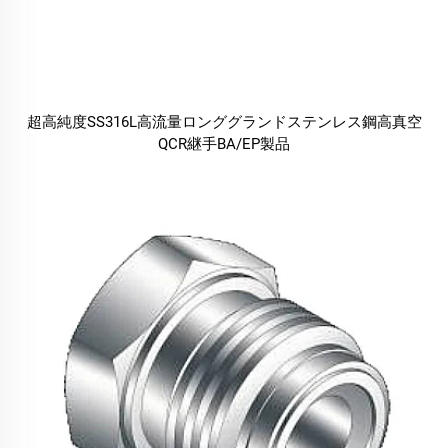
超高純度SS316L高流量ロンググランドステンレス鋼高真空
QCR継手BA/EP製品