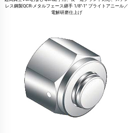
レス鋼製QCR-メタルフェース継手 1/8"-1" ブライトアニール／
電解研磨仕上げ