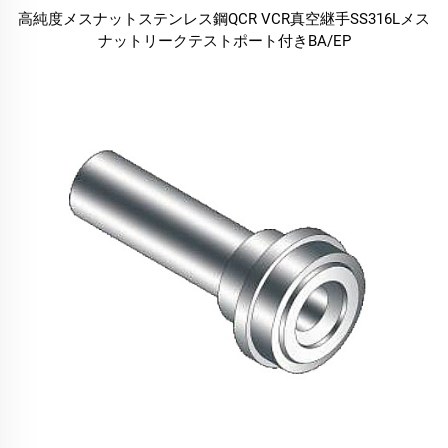
高純度メスナットステンレス鋼QCR VCR真空継手SS316Lメス
ナットリークテストポート付きBA/EP