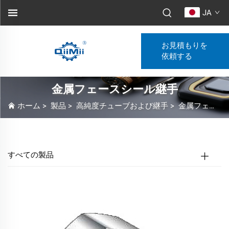
JA
お見積もりを
依頼する
金属フェースシール継手
ホーム
>
製品
>
高純度チューブおよび継手
>
金属フェースシール継手
すべての製品