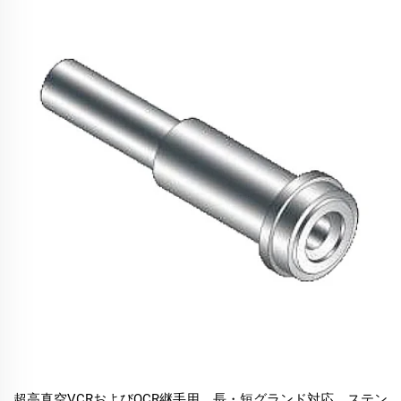
超高真空VCRおよびQCR継手用、長・短グランド対応、ステン