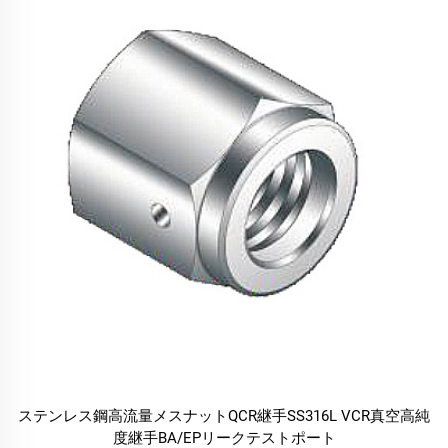
ステンレス鋼高流量メスナットQCR継手SS316L VCR真空高純
度継手BA/EPリークテストポート