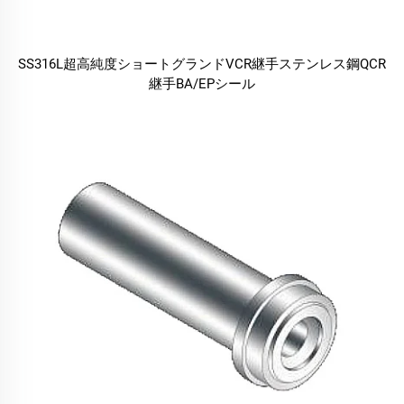
SS316L超高純度ショートグランドVCR継手ステンレス鋼QCR
継手BA/EPシール