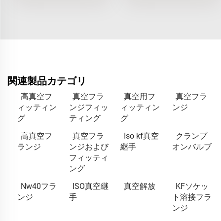
関連製品カテゴリ
高真空フ
真空フラ
真空用フ
真空フラ
ィッティン
ンジフィッ
ィッティン
ンジ
グ
ティング
グ
高真空フ
真空フラ
Iso kf真空
クランプ
ランジ
ンジおよび
継手
オンバルブ
フィッティ
ング
Nw40フラ
ISO真空継
真空解放
KFソケッ
ンジ
手
ト溶接フラ
ンジ