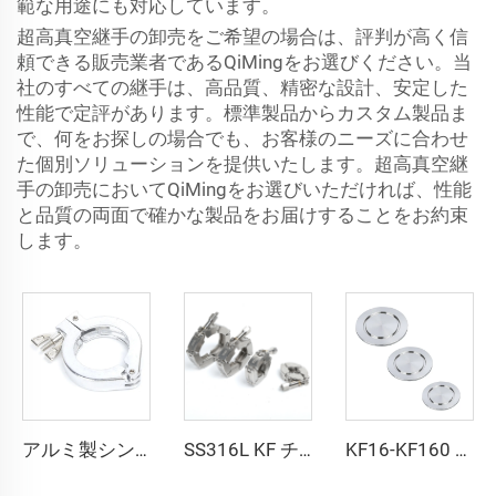
範な用途にも対応しています。
超高真空継手の卸売をご希望の場合は、評判が高く信
頼できる販売業者であるQiMingをお選びください。当
社のすべての継手は、高品質、精密な設計、安定した
性能で定評があります。標準製品からカスタム製品ま
で、何をお探しの場合でも、お客様のニーズに合わせ
た個別ソリューションを提供いたします。超高真空継
手の卸売においてQiMingをお選びいただければ、性能
と品質の両面で確かな製品をお届けすることをお約束
します。
アルミ製シングルピンクランプ KF/NW 真空ラニヤードパイプフィッティング KF16-KF50 フランジ NW16-NW50 真空シングルピンクランプ 半導体用
SS316L KF チェーンクランプ 真空継手フランジ KF16/KF25/KF40/KF50 ステンレス鋼真空クランプ NW16-NW50
KF16-KF160 NW16-50 ステンレス鋼 SS304 SS316L アルミニウム PTFE 真空フランジ用ブラインドフランジ 高品質なブランク継手