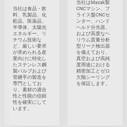
当社はMazak製
当社は食品・飲
CNCマシン、フ
料、乳製品、化
ライス盤CNCセ
粧品、医薬品、
ンター、ハンド
半導体、太陽光
ヘルド分光器、
エネルギー、リ
および高度なヘ
チウム技術な
リウム質量分析
ど、厳しい要求
型リーク検出器
が求められる産
を備えており、
業向けに特化し
真空および高純
たステンレス鋼
度用途における
製バルブおよび
精密加工とゼロ
管継手の製造を
欠陥シーリング
専門としてお
を保証します。
り、素材の適合
性と性能の信頼
性を確実にして
います。