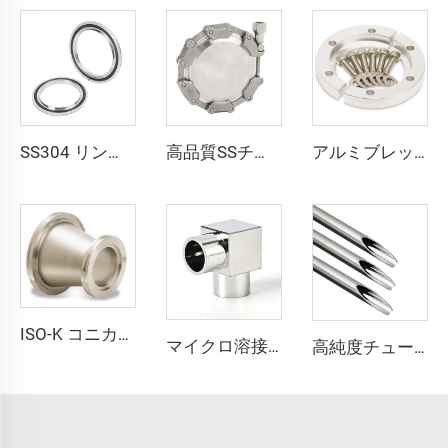
SS304 リング NW16/NW25/NW40/NW50 Oリング（FKM EPDM NBR）ステンレス鋼真空継手 センターリング（リング付きおよびOリング付き）
高品質SSチェーンクランプ SS304ステンレス鋼真空パイプクランプ継手 KF16-160 強力CNCシール NW16-160 鍛造
アルミブレッチクランプ KF16/KF25/KF40/KF50 真空フランジ 高品質真空クランプ継手 NW16/25/40/50 単純な高真空チャンバーポット用
ISO-K コニカルレデューサー溶接真空フランジ ISO80xISO63-ISO100xISO80 SS304/SS316L ステンレス鋼 高品質真空継手
マイクロ溶接継手 超高純度溶接継手 SS316L 90度エルボ 高純度マイクロフィットチューブブチウェルディング継手 ステンレス鋼 90°エルボ
高純度チューブフィッティング SS316L 溶接用チューブ ステンレス鋼 高品質 超高純度 (UHP) チューブ BAまたはEPグレード 半導体用