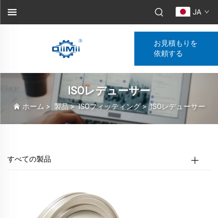
JA
お見積もりを
依頼する
ISOレデューサー
ホーム
>
製品
>
ISOフィッティング
>
ISOレデューサー
すべての製品