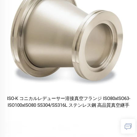
ISO-K コニカルレデューサー溶接真空フランジ ISO80xISO63-
ISO100xISO80 SS304/SS316L ステンレス鋼 高品質真空継手