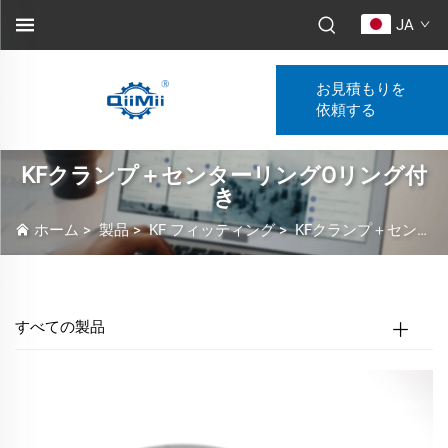
JA
お見積もりを
依頼する
KFクランプ＋センターリングOリング付
き
ホーム
>
製品
>
KF フィッティング
>
KFクランプ＋センターリングOリング付き
すべての製品