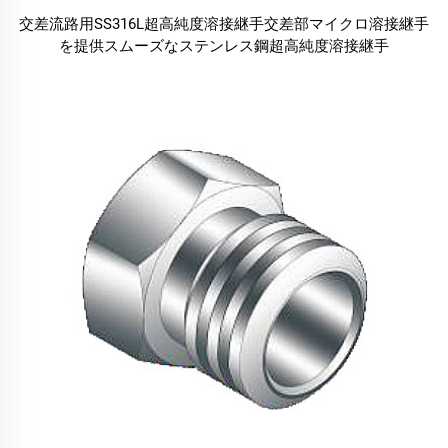
交差流路用SS316L超高純度溶接継手交差部マイクロ溶接継手
を提供スムーズなステンレス鋼超高純度溶接継手