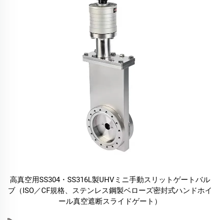
高真空用SS304・SS316L製UHVミニ手動スリットゲートバル
ブ（ISO／CF規格、ステンレス鋼製ベローズ密封式ハンドホイ
ール真空遮断スライドゲート）