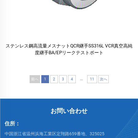
ステンレス鋼高流量メスナットQCR継手SS316L VCR真空高純
度継手BA/EPリークテストポート
...
前へ
1
2
3
4
11
次へ
お問い合わせ
住所：
中国浙江省温州浜海工業区定翔路659番地、325025