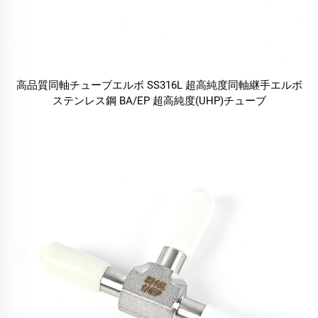
高品質同軸チューブエルボ SS316L 超高純度同軸継手エルボ
ステンレス鋼 BA/EP 超高純度(UHP)チューブ