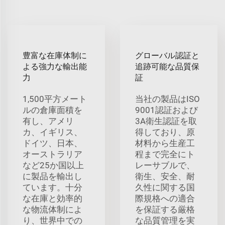
豊富な在庫体制に
グローバル認証と
よる強力な輸出能
追跡可能な品質保
力
証
1,500平方メート
当社の製品はISO
ルの倉庫面積を
9001認証および
有し、アメリ
3A衛生認証を取
カ、イギリス、
得しており、原
ドイツ、日本、
材料から生産工
オーストラリア
程まで完全にト
など25か国以上
レーサブルで、
に製品を輸出し
衛生、安全、耐
ています。十分
久性に関する国
な在庫と効率的
際規格への適合
な物流体制によ
を保証する厳格
り、世界中での
な品質管理を実