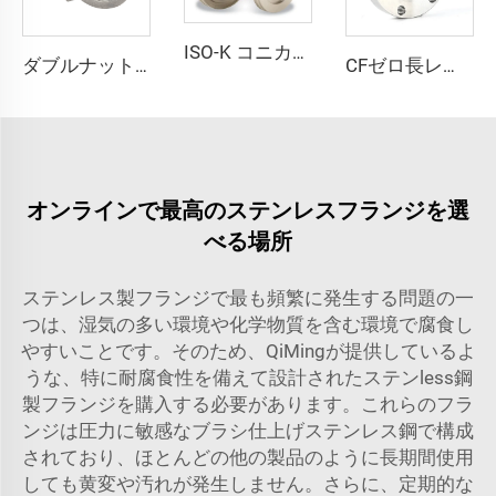
ISO-K コニカルレデューサー溶接真空フランジ ISO80xISO63-ISO100xISO80 SS304/SS316L ステンレス鋼 高品質真空継手
ダブルナット真空シングルクランプ KF16-50/NW40 半導体アクセサリー クイックリリースクランプ SS304/SS316L ステンレス鋼継手
CFゼロ長レデューサー SS304 SS316L 高真空継手 異なるサイズのCFフランジ（両側）ステンレス鋼 通し穴／メトリックネジ CF35xCF16-CF200xCF150 UNCネジ
オンラインで最高のステンレスフランジを選
べる場所
ステンレス製フランジで最も頻繁に発生する問題の一
つは、湿気の多い環境や化学物質を含む環境で腐食し
やすいことです。そのため、QiMingが提供しているよ
うな、特に耐腐食性を備えて設計されたステンless鋼
製フランジを購入する必要があります。これらのフラ
ンジは圧力に敏感なブラシ仕上げステンレス鋼で構成
されており、ほとんどの他の製品のように長期間使用
しても黄変や汚れが発生しません。さらに、定期的な