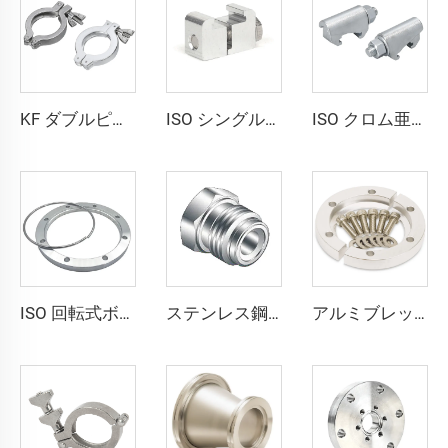
KF ダブルピンクランプスイング NW アルミ SS304 翼ナット真空クランプフランジ KF16-KF50/NW16/NW50 ステンレス鋼継手
ISO シングルウォールクランプ SS304/アルミニウム ステンレス鋼 M8/M10/M12 バキュームパイプ継手 高品質締付フランジ
ISO クロム亜鉛メッキダブルクラウクランプ M10 高品質バキューム継手 半導体用亜鉛メッキクランプ
ISO 回転式ボルトリング 分割型ステンレス鋼 高品質 ISO63-ISO500 レタナーリング SS304/SS316L 高真空パイプ継手 クランプフランジ
ステンレス鋼製エンドプラグ SS316L QCR-メタルフェース継手 1/8"-1" ブライトアニール／電解研磨仕上げ
アルミブレッチクランプ KF16/KF25/KF40/KF50 真空フランジ 高品質真空クランプ継手 NW16/25/40/50 単純な高真空チャンバーポット用