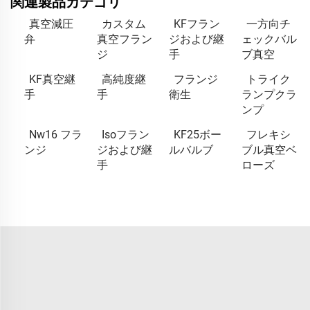
関連製品カテゴリ
真空減圧
カスタム
KFフラン
一方向チ
弁
真空フラン
ジおよび継
ェックバル
ジ
手
ブ真空
KF真空継
高純度継
フランジ
トライク
手
手
衛生
ランプクラ
ンプ
Nw16 フラ
Isoフラン
KF25ボー
フレキシ
ンジ
ジおよび継
ルバルブ
ブル真空ベ
手
ローズ