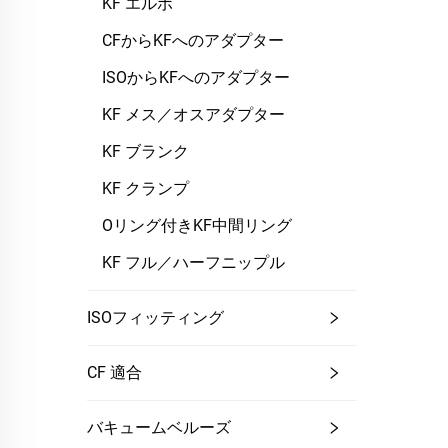
KF エルボ
CFからKFへのアダプター
ISOからKFへのアダプター
KF メス／オスアダプター
KF ブランク
KF クランプ
Oリング付きKF中間リング
KF フル／ハーフニップル
ISOフィッティング
CF 適合
バキュームベルーズ