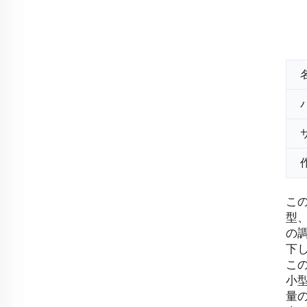
こ
型
の
下
こ
小
量