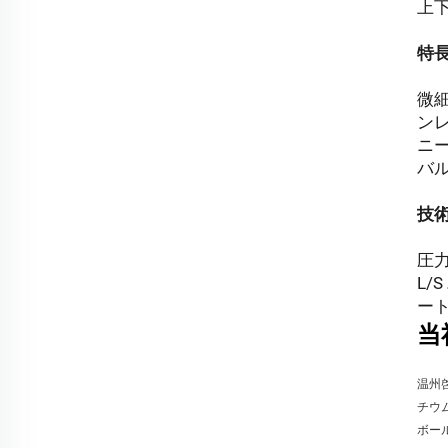
上
特
微
ン
ニ
バ
技
圧力
L/
ート
当
温州
チウ
ボー