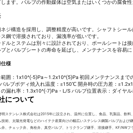
下します。バルブの作動媒体は空気またはいくつかの腐食性
長
細ネジ構造を採用し、調整精度が高いです。シャフトシール
レス鋼で溶接されており、漏洩率が低いです。
ードルとステムは別々に設計されており、ボールシートは接
ルブとバルブシートの寿命を延ばし、メンテナンスを容易に
術仕様
範囲：1x10^(-5)Pa～1.2x10^(5)Pa 初回メンテナンスまで
S バルブボディ焼入れ温度：≤150℃ 開弁時の圧力差：≤1.2x
の漏れ率：1.3x10^(-7)Pa・L/S バルブ位置表示：ダイヤ
社について
啓明ステンレス株式会社は2015年に設立され、温州に位置し、食品、乳製品、飲料
ム技術、太陽光発電などのハイテク産業向けの幅広いステンレス鋼製バルブおよび
ル弁、チェック弁、角栓弁、真空バルブ、トリクランプ継手、溶接継手、KF/NWフラ