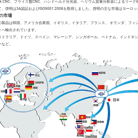
zak CNC、フライス盤CNC、ハンドヘルド分光器、ヘリウム質量分析器によるリー
て、啓明は3A認証およびISO9001:2008を取得しました。啓明の主な市場はヨー
の市場
の製品は韓国、アメリカ合衆国、イギリス、イタリア、フランス、 
オランダ、フィ
々へ輸出されています。 
ストラリア、ドイツ、スペイン、マレーシア、シンガポール、ベトナム、インドネシ
ーなど。 