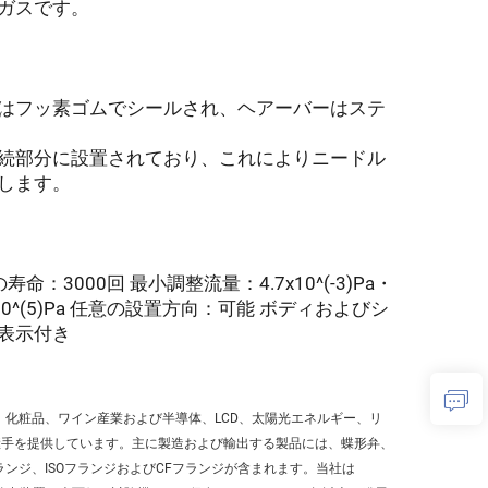
ガスです。
はフッ素ゴムでシールされ、ヘアーバーはステ
続部分に設置されており、これによりニードル
します。
の寿命：3000回 最小調整流量：4.7x10^(-3)Pa・
10^(5)Pa 任意の設置方向：可能 ボディおよびシ
ル表示付き
、化粧品、ワイン産業および半導体、LCD、太陽光エネルギー、リ
継手を提供しています。主に製造および輸出する製品には、蝶形弁、
ンジ、ISOフランジおよびCFフランジが含まれます。当社は