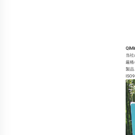
QiM
当社
厳格
製品
IS