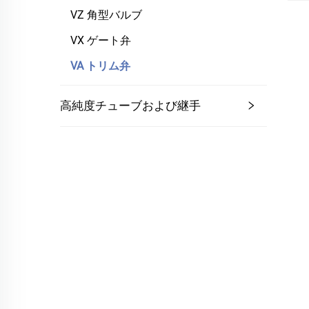
VZ 角型バルブ
VX ゲート弁
VA トリム弁
高純度チューブおよび継手