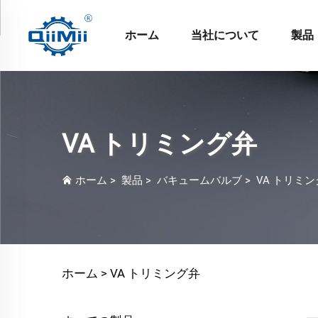
ホーム
当社について
製品
VA トリミング弁
ホーム
>
製品
>
バキュームバルブ
>
VA トリミ
ホーム >
VA トリミング弁