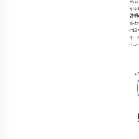
Ma
を経
啓明
当社
の国
オー
ペル