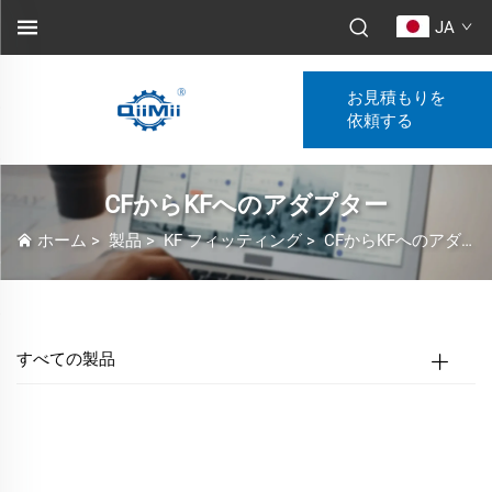
JA
お見積もりを
依頼する
CFからKFへのアダプター
ホーム
>
製品
>
KF フィッティング
>
CFからKFへのアダプター
すべての製品