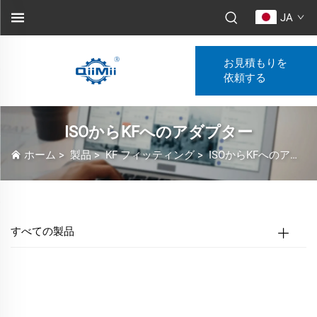
JA
お見積もりを
依頼する
ISOからKFへのアダプター
ホーム
>
製品
>
KF フィッティング
>
ISOからKFへのアダプター
すべての製品