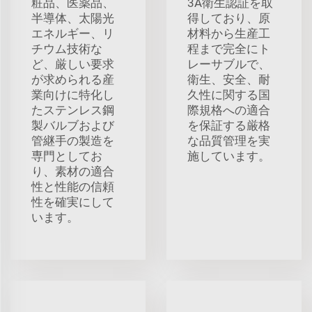
粧品、医薬品、
3A衛生認証を取
半導体、太陽光
得しており、原
エネルギー、リ
材料から生産工
チウム技術な
程まで完全にト
ど、厳しい要求
レーサブルで、
が求められる産
衛生、安全、耐
業向けに特化し
久性に関する国
たステンレス鋼
際規格への適合
製バルブおよび
を保証する厳格
管継手の製造を
な品質管理を実
専門としてお
施しています。
り、素材の適合
性と性能の信頼
性を確実にして
います。