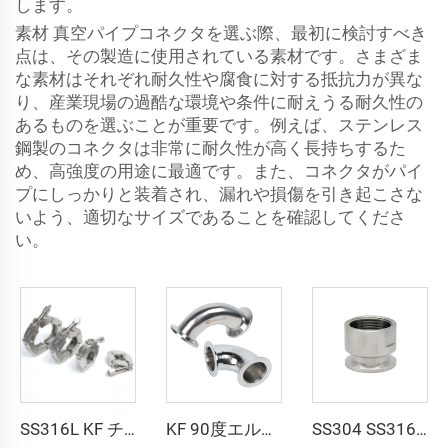
します。
素材 真空パイプコネクタを選ぶ際、最初に検討すべき
点は、その製造に使用されている素材です。さまざま
な素材はそれぞれ耐久性や腐食に対する抵抗力が異な
り、産業現場の過酷な環境や条件に耐えうる耐久性の
あるものを選ぶことが重要です。例えば、ステンレス
鋼製のコネクタは非常に耐久性が高く長持ちするた
め、高強度の用途に最適です。また、コネクタがパイ
プにしっかりと装着され、漏れや損傷を引き起こさな
いよう、適切なサイズであることを確認してくださ
い。
SS316L KF チェーンクランプ 真空継手フランジ KF16/KF25/KF40/KF50 ステンレス鋼真空クランプ NW16-NW50
KF 90度エルボ NW25/NW40 真空継手 コネクタ ステンレス鋼 KF16/KF25/KF40/KF50 エルボ SS304 SS316L 90°エルボ
SS304 SS316L KF/NW メスアダプタ ステンレス鋼 真空ファーリング接続継手 PT/NPTネジ KF16-KF50から1/8"-2"