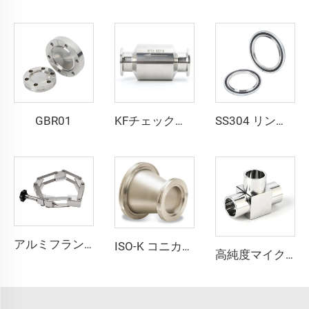
GBR01
KFチェックバルブ SS304/SS316Lステンレス鋼製本体、FKMシール付き、KF16-KF50、ワンウェイクイックNW16-NW50真空フランジ
SS304 リング NW16/NW25/NW40/NW50 Oリング（FKM EPDM NBR）ステンレス鋼真空継手 センターリング（リング付きおよびOリング付き）
アルミフランジ 鍛造チェーンクランプ NW80/100/160/200 高品質真空クランプ ランプKF80/KF100/KF160/KF200 パイプ継手フランジ
ISO-K コニカルレデューサー溶接真空フランジ ISO80xISO63-ISO100xISO80 SS304/SS316L ステンレス鋼 高品質真空継手
高純度マイクロフィットチューブブチウェルディングティー継手 ステンレス鋼超高純度ティー溶接継手 SS316L T字型マイクロ溶接継手