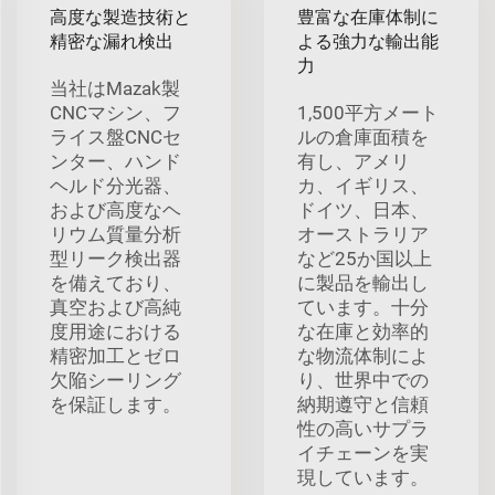
高度な製造技術と
豊富な在庫体制に
精密な漏れ検出
よる強力な輸出能
力
当社はMazak製
CNCマシン、フ
1,500平方メート
ライス盤CNCセ
ルの倉庫面積を
ンター、ハンド
有し、アメリ
ヘルド分光器、
カ、イギリス、
および高度なヘ
ドイツ、日本、
リウム質量分析
オーストラリア
型リーク検出器
など25か国以上
を備えており、
に製品を輸出し
真空および高純
ています。十分
度用途における
な在庫と効率的
精密加工とゼロ
な物流体制によ
欠陥シーリング
り、世界中での
を保証します。
納期遵守と信頼
性の高いサプラ
イチェーンを実
現しています。