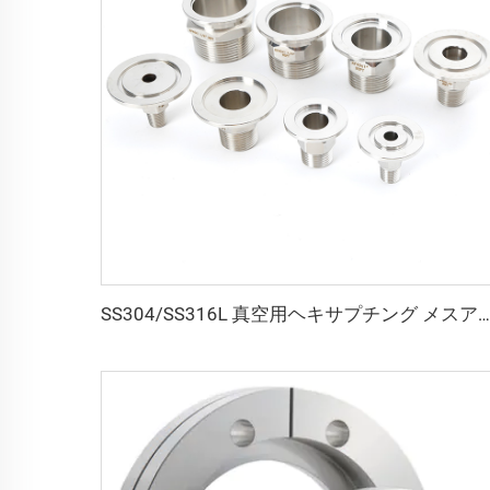
SS304/SS316L 真空用ヘキサプチング メスアダプタ PT/NPTネジ KF16-KF50x1/8"-2" ステンレス鋼フランジ メスアダプタ 半導体用