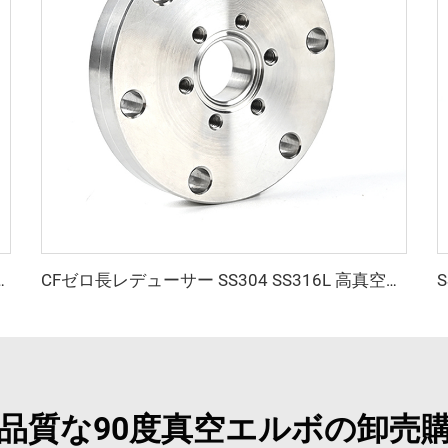
ニウム ステンレス鋼 M10 高品質クランプフランジ
CFゼロ長レデューサー SS304 SS316L 高真空継手 異なるサイズのCFフランジ（両側）ステンレス鋼 通し穴／メトリックネジ CF35xCF16-CF200xCF150 UNCネジ
品質な90度真空エルボの卸売