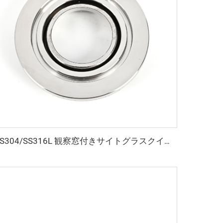
SS304/SS316L 観察窓付きサイトグラスクイックフランジ NW/KF ステンレス鋼溶接真空継手 KF16/KF25/KF40/KF50