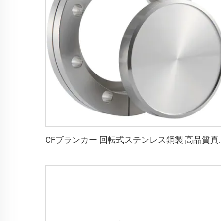
CFブランカー 回転式ステンレス鋼製 高品質真空フランジ CF16-CF3