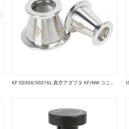
KF SS304/SS316L 真空アダプタ KF/NW コニカルリデュースフランジ ステンレス鋼真空継手 半導体用