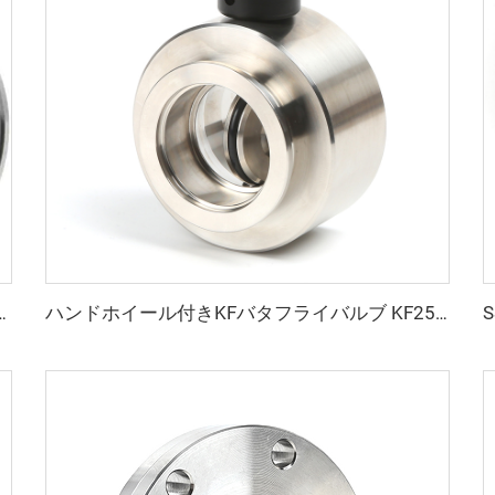
50 SS304 SS316L ブランカー 回転式 通孔／メトリックネジ／UNCネジ対応継手
ハンドホイール付きKFバタフライバルブ KF25/KF40/KF50 SS304 SS316L 真空スイベルバルブ プレート FKMシール付き ステンレス鋼製 流量調整式 NW25/NW40/NW50