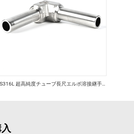
SS316L 超高純度チューブ長尺エルボ溶接継手 UHP自動オービタルエルボ ステンレス鋼長尺溶接継手 超高純度用
購入