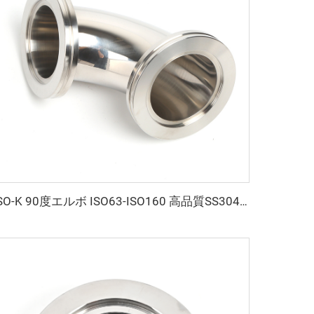
ISO-K 90度エルボ ISO63-ISO160 高品質SS304 SS316L 真空フランジ 鍛造ステンレス鋼 クランプ接続 真空エルボ