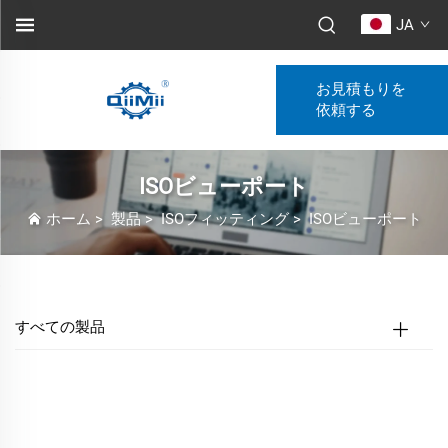
JA
お見積もりを
依頼する
ISOビューポート
ホーム
>
製品
>
ISOフィッティング
>
ISOビューポート
すべての製品