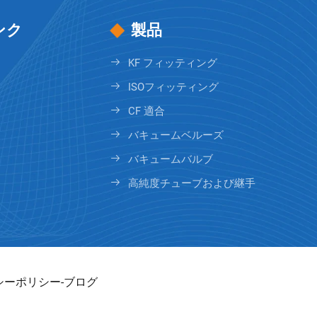
ンク
製品
KF フィッティング
ISOフィッティング
CF 適合
バキュームベルーズ
バキュームバルブ
高純度チューブおよび継手
シーポリシー
-
ブログ