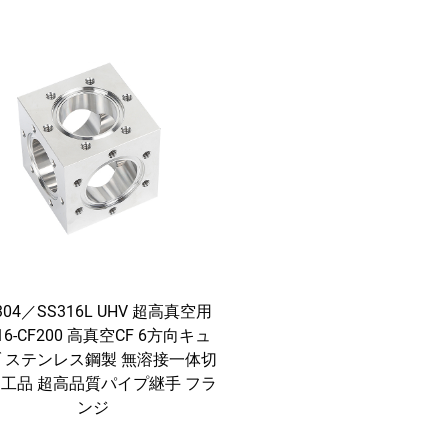
304／SS316L UHV 超高真空用
16-CF200 高真空CF 6方向キュ
 ステンレス鋼製 無溶接一体切
工品 超高品質パイプ継手 フラ
ンジ