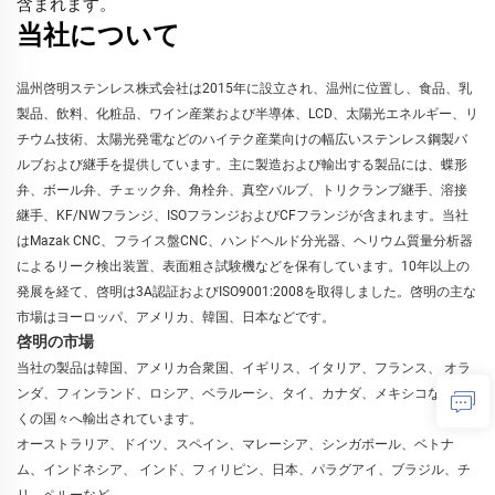
含まれます。
当社について
温州啓明ステンレス株式会社は2015年に設立され、温州に位置し、食品、乳
製品、飲料、化粧品、ワイン産業および半導体、LCD、太陽光エネルギー、リ
チウム技術、太陽光発電などのハイテク産業向けの幅広いステンレス鋼製バ
ルブおよび継手を提供しています。主に製造および輸出する製品には、蝶形
弁、ボール弁、チェック弁、角栓弁、真空バルブ、トリクランプ継手、溶接
継手、KF/NWフランジ、ISOフランジおよびCFフランジが含まれます。当社
はMazak CNC、フライス盤CNC、ハンドヘルド分光器、ヘリウム質量分析器
によるリーク検出装置、表面粗さ試験機などを保有しています。10年以上の
発展を経て、啓明は3A認証およびISO9001:2008を取得しました。啓明の主な
市場はヨーロッパ、アメリカ、韓国、日本などです。 
啓明の市場
当社の製品は韓国、アメリカ合衆国、イギリス、イタリア、フランス、 
オラ
ンダ、フィンランド、ロシア、ベラルーシ、タイ、カナダ、メキシコなど多
くの国々へ輸出されています。 
オーストラリア、ドイツ、スペイン、マレーシア、シンガポール、ベトナ
ム、インドネシア、 
インド、フィリピン、日本、パラグアイ、ブラジル、チ