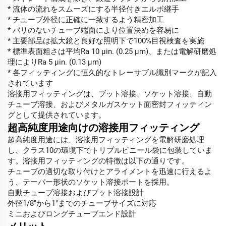
* 流体の流れをスムーズにする半径付きエルボ継手
* チューブ外径に正確に一致するよう精密加工
* バリのないチューブ端面により位置決めを容易に
* 主要部品は拡大鏡と良好な照明下で100%目視検査を実施
* 標準表面粗さは平均Ra 10 μin. (0.25 μm)、または電解研磨処
理によりRa 5 μin. (0.13 μm)
* 各フィッティングに恒久的なトレーサブル識別マークが記入
されています
溶接用フィッティングは、ブット溶接、ソケット溶接、自動
チューブ溶接、およびメタルガスケット面密封フィッティン
グとして提供されています。
超高純度用途向けの溶接用フィッティング
超高純度用途には、溶接用フィッティングを電解研磨処理
し、クラス10の環境下でトリプルビニール袋に包装していま
す。溶接用フィッティングの特徴は以下の通りです。
チューブの適切な取り付けとアライメントを迅速に行えるよ
う、テーパー形状のソケット溶接ポートを採用。
自動チューブ溶接およびブット溶接設計
外径1/8″から1″までのチューブサイズに対応
ミニおよびロングチューブエンド設計