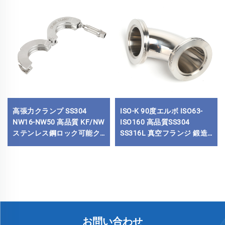
高張力クランプ SS304
ISO-K 90度エルボ ISO63-
NW16-NW50 高品質 KF/NW
ISO160 高品質SS304
ステンレス鋼ロック可能ク
SS316L 真空フランジ 鍛造
ランプ KF16/KF50 真空配
ステンレス鋼 クランプ接続
管継手
真空エルボ
お問い合わせ