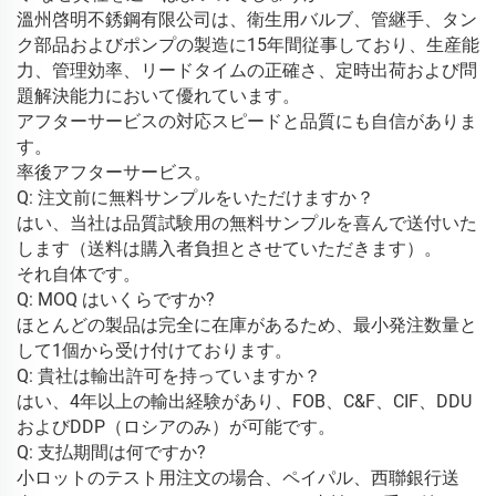
溫州啓明不銹鋼有限公司は、衛生用バルブ、管継手、タン
ク部品およびポンプの製造に15年間従事しており、生産能
力、管理効率、リードタイムの正確さ、定時出荷および問
題解決能力において優れています。 
アフターサービスの対応スピードと品質にも自信がありま
す。 
率後アフターサービス。 
Q: 注文前に無料サンプルをいただけますか？ 
はい、当社は品質試験用の無料サンプルを喜んで送付いた
します（送料は購入者負担とさせていただきます）。 
それ自体です。 
Q: MOQ はいくらですか? 
ほとんどの製品は完全に在庫があるため、最小発注数量と
して1個から受け付けております。 
Q: 貴社は輸出許可を持っていますか？ 
はい、4年以上の輸出経験があり、FOB、C&F、CIF、DDU
およびDDP（ロシアのみ）が可能です。 
Q: 支払期間は何ですか? 
小ロットのテスト用注文の場合、ペイパル、西聯銀行送