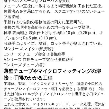
継手へのスムーズなフローパスを実現
チューブの直径に一致するよう精密機械加工された直径。
位置決めを容易にするため、スクエアでバリのないチュー
ブ溶接端。
手動および自動の溶接装置の両方に適用可能。
溶接の再現性を高めるための均一なチューブ壁厚。
標準
表面粗さ
表面仕上げは平均Ra 10 μin. (0.25 μm)、オ
プションでRa 5 μin. (0.13 μm)。
各継手にはサイズ、材質、ロット番号が刻印されている。
Mシリーズ マイクロ溶接継手
Lシリーズ チューブ突合せ溶接継手
Aシリーズ 自動チューブ突合せ溶接継手
Tシリーズ チューブ継手
薄壁チューブやマイクロフィッティングの溶
接：手間のかかる工程
半導体、製薬、マイクロケミストリーなど、薄壁で小口径の
チューブやマイクロフィット継手を必要とする産業では、2軸
または3軸のエルボタイプマイクロフィット継手と小口径チュ
ーブが使用されています。
これらは貴ガス、マイクロスキッド、IT、データ処理、電気伝