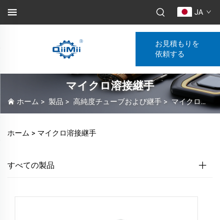
JA
お見積もりを
依頼する
マイクロ溶接継手
ホーム
>
製品
>
高純度チューブおよび継手
>
マイクロ溶接継手
ホーム >
マイクロ溶接継手
すべての製品