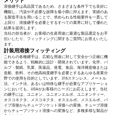
メリット
溶接継手は高品質であるため、さまざまな条件下でも良好に
機能し、汚染や不必要な故障を最小限に抑えます。実績のあ
る製造手法を用いることで、求められる性能要件を一貫して
上回り、溶接継手を必要とするすべての業界に対して優れた
結果を提供します。
当社の担当者が、お客様の生産用途に最適な製品選定をお手
伝いしたり、フィッティングに関するご質問にお答えいたし
ます。
計装用溶接フィッティング
これらの各種継手は、広範な用途に対して安全かつ正確に機
能できるよう、戦略的に設計・開発されています。化学、パ
ルプ・製紙、乳業、医薬品、発電、食品、海洋構造物または
造船、飲料、その他高純度継手を必要とするあらゆる産業分
野での使用を目的としています。316ステンレス、メートル
法、インチ法、あるいは特殊な継手が必要なアプリケーショ
ンにおいても、USAがお客様のニーズにお応えします。当社
の継手には、ユニオン、ユニオンエルボ、ユニオンティー、
オスコネクタ、メスコネクタ、オスエルボ、メスエルボ、パ
イプ溶接からチューブソケット溶接への変換、チューブ溶接
からチューブソケット溶接への変換など、多種多様な製品が