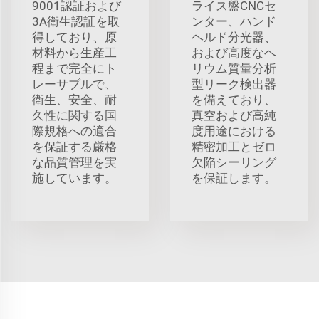
9001認証および
ライス盤CNCセ
3A衛生認証を取
ンター、ハンド
得しており、原
ヘルド分光器、
材料から生産工
および高度なヘ
程まで完全にト
リウム質量分析
レーサブルで、
型リーク検出器
衛生、安全、耐
を備えており、
久性に関する国
真空および高純
際規格への適合
度用途における
を保証する厳格
精密加工とゼロ
な品質管理を実
欠陥シーリング
施しています。
を保証します。