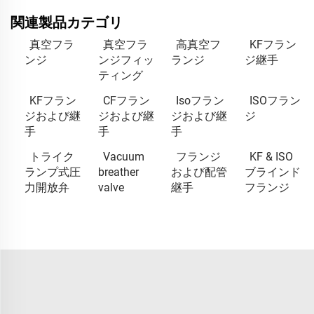
関連製品カテゴリ
真空フラ
真空フラ
高真空フ
KFフラン
ンジ
ンジフィッ
ランジ
ジ継手
ティング
KFフラン
CFフラン
Isoフラン
ISOフラン
ジおよび継
ジおよび継
ジおよび継
ジ
手
手
手
トライク
Vacuum
フランジ
KF & ISO
ランプ式圧
breather
および配管
ブラインド
力開放弁
valve
継手
フランジ