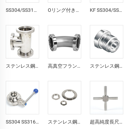
SS304/SS316L NWリデューサーアダプター真空コネクタパイプフィッティング ステンレス鋼 CFからKFへのフランジリデューサー 半導体用
Oリング付きセンター環 SS304 SS316L アルミニウム (FKM/EPDM/NBR) 真空KF/NW ウォッシャーパイプリングフィッティング KF10-KF50 半導体用
KF SS304/SS316L 真空アダプタ KF/NW コニカルリデュースフランジ ステンレス鋼真空継手 半導体用
ステンレス鋼 ISO63/ISO80/ISO100/ISO160 フランジ ISO-K イコールチー 高品質 SS304 SS316L 真空クランプ継手 NW80-160
高真空フランジ ステンレス鋼製 SS304 SS316L CF 90度エルボ 回転式ベンド CF16-CF100 フランジ 通孔 3/4"-4" パイプ継手
ステンレス鋼製エンドプラグ SS316L QCR-メタルフェース継手 1/8"-1" ブライトアニール／電解研磨仕上げ
SS304 SS316L 真空バタフライバルブ ステンレススチール FKM製 売り切り KF25/KF40/KF50 フランジ付き 手動アクチュエータ 電動式 NW25/40
ステンレス鋼 真空フランジ 穴開き溶接 KF16-160 外径12mm--外径57mm SS304 SS316 配管継手 NW16-160 KFフランジ 外径1/2"-6"
超高純度長尺溶接継手 SS316L クロス溶接継手 超高純度ステンレス鋼長尺クロス溶接継手 超高純度チューブ