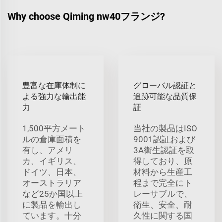
Why choose Qiming nw40フランジ?
豊富な在庫体制に
グローバル認証と
よる強力な輸出能
追跡可能な品質保
力
証
1,500平方メート
当社の製品はISO
ルの倉庫面積を
9001認証および
有し、アメリ
3A衛生認証を取
カ、イギリス、
得しており、原
ドイツ、日本、
材料から生産工
オーストラリア
程まで完全にト
など25か国以上
レーサブルで、
に製品を輸出し
衛生、安全、耐
ています。十分
久性に関する国