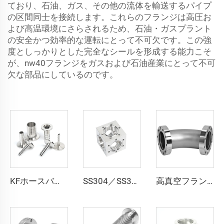
ており、石油、ガス、その他の流体を輸送するパイプ
の区間同士を接続します。これらのフランジは高圧お
よび高温環境にさらされるため、石油・ガスプラント
の安全かつ効率的な運転にとって不可欠です。この強
度としっかりとした完全なシールを形成する能力こそ
が、nw40フランジをガスおよび石油産業にとって不可
欠な部品にしているのです。
KFホースバーブアダプター 真空用 SS304 SS316L ホースバーブアダプター KF16-KF50 NW16-NW50 ステンレス鋼製真空継手 半導体用
SS304／SS316L UHV 超高真空用CF16-CF200 高真空CF 6方向キューブ ステンレス鋼製 無溶接一体切削加工品 超高品質パイプ継手 フランジ
高真空フランジ ステンレス鋼製 SS304 SS316L CF 90度エルボ 回転式ベンド CF16-CF100 フランジ 通孔 3/4"-4" パイプ継手