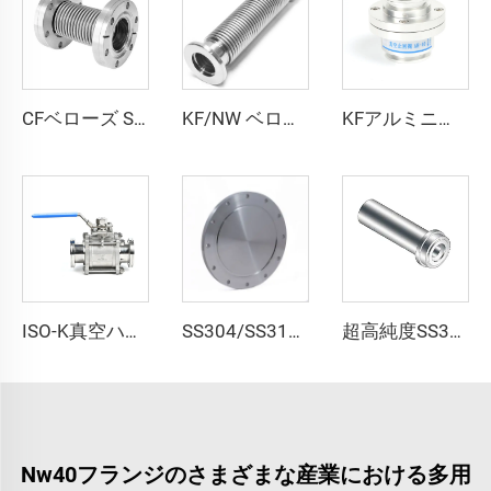
CFベローズ SUS304 SUS316L ステンレス鋼 鍛造品 CF16/CF35/CF63 柔軟性ベローズホース 高真空継手 固定・回転可能フランジ
KF/NW ベローズ真空継手 SS304 SS316L 柔軟性波状チューブ KF16-KF100 ホース 鍛造ベローズ ステンレススチール スパイラルチューブ 曲げ可能 長さLはカスタマイズ可能
KFアルミニウム製チェックバルブ、NW25/NW40フランジ付き真空チェックバルブ、逆止弁、KF25/KF40本体、FKMシール付き
ISO-K真空ハンドル SS304 SS316Lプラットフォームボールバルブ ISO63-ISO100 ステンレス鋼製 NW63/NW80/NW100径 3ピースボールバルブ
SS304/SS316L ISO-F 固定ボルト付きブラインドフランジ ISO63-ISO630 真空継手 ステンレス鋼 NW63/NW630 高品質真空フランジ
超高純度SS316L高流量ロンググランドステンレス鋼高真空QCR継手BA/EP製品
Nw40フランジのさまざまな産業における多用