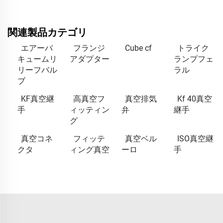
関連製品カテゴリ
エアーバ
フランジ
Cube cf
トライク
キュームリ
アダプター
ランプフェ
リーフバル
ラル
ブ
KF真空継
高真空フ
真空排気
Kf 40真空
手
ィッティン
弁
継手
グ
真空コネ
フィッテ
真空ベル
ISO真空継
クタ
ィング真空
ーロ
手