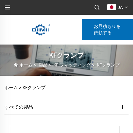
JA
お見積もりを
依頼する
KFクランプ
ホーム
>
製品
>
KF フィッティング
>
KFクランプ
ホーム >
KFクランプ
すべての製品