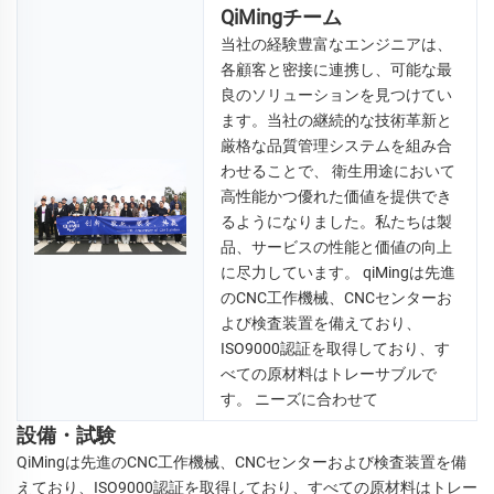
QiMingチーム
当社の経験豊富なエンジニアは、
各顧客と密接に連携し、可能な最
良のソリューションを見つけてい
ます。当社の継続的な技術革新と
厳格な品質管理システムを組み合
わせることで、 
衛生用途において
高性能かつ優れた価値を提供でき
るようになりました。私たちは製
品、サービスの性能と価値の向上
に尽力しています。 
qiMingは先進
のCNC工作機械、CNCセンターお
よび検査装置を備えており、
ISO9000認証を取得しており、す
べての原材料はトレーサブルで
す。 
ニーズに合わせて 
設備・試験
QiMingは先進のCNC工作機械、CNCセンターおよび検査装置を備
えており、ISO9000認証を取得しており、すべての原材料はトレー