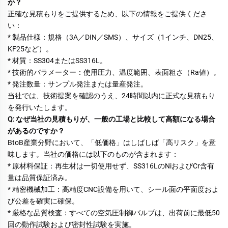
か？ 
正確な見積もりをご提供するため、以下の情報をご提供くださ
い： 
* 製品仕様：規格（3A／DIN／SMS）、サイズ（1インチ、DN25、
KF25など）。 
* 材質：SS304またはSS316L。 
* 技術的パラメーター：使用圧力、温度範囲、表面粗さ（Ra値）。 
* 発注数量：サンプル発注または量産発注。 
当社では、技術提案を確認のうえ、24時間以内に正式な見積もり
を発行いたします。 
Q: なぜ当社の見積もりが、一般の工場と比較して高額になる場合
があるのですか？ 
BtoB産業分野において、「低価格」はしばしば「高リスク」を意
味します。当社の価格には以下のものが含まれます： 
* 原材料保証：再生材は一切使用せず、SS316LのNiおよびCr含有
量は品質保証済み。 
* 精密機械加工：高精度CNC設備を用いて、シール面の平面度およ
び公差を確実に確保。 
* 厳格な品質検査：すべての空気圧制御バルブは、出荷前に最低50
回の動作試験および密封性試験を実施。 