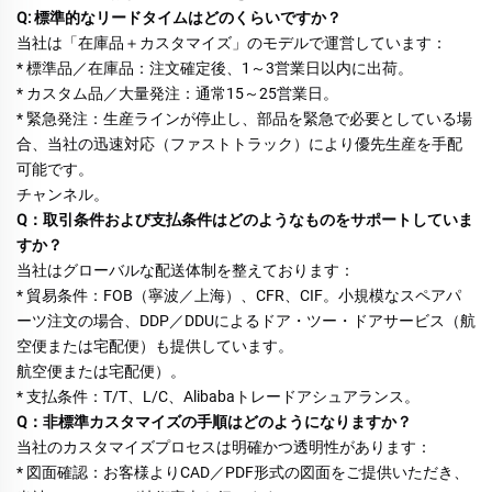
Q: 標準的なリードタイムはどのくらいですか？ 
当社は「在庫品＋カスタマイズ」のモデルで運営しています： 
* 標準品／在庫品：注文確定後、1～3営業日以内に出荷。 
* カスタム品／大量発注：通常15～25営業日。 
* 緊急発注：生産ラインが停止し、部品を緊急で必要としている場
合、当社の迅速対応（ファストトラック）により優先生産を手配
可能です。 
チャンネル。 
Q：取引条件および支払条件はどのようなものをサポートしていま
すか？ 
当社はグローバルな配送体制を整えております： 
* 貿易条件：FOB（寧波／上海）、CFR、CIF。小規模なスペアパ
ーツ注文の場合、DDP／DDUによるドア・ツー・ドアサービス（航
空便または宅配便）も提供しています。 
航空便または宅配便）。 
* 支払条件：T/T、L/C、Alibabaトレードアシュアランス。 
Q：非標準カスタマイズの手順はどのようになりますか？ 
当社のカスタマイズプロセスは明確かつ透明性があります： 
* 図面確認：お客様よりCAD／PDF形式の図面をご提供いただき、