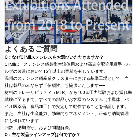
よくあるご質問
Q：なぜQiiMiiステンレスをお選びいただきますか？ 
QiiMiiは、ステンレス鋼製衛生流体用および高真空配管用継手・バ
ルブの製造において15年以上の実績を有しています。 
温州のステンレス鋼産業クラスターにおける基準工場として、当
社は製品のみならず「信頼性」も提供いたします—— 
材料のトレーサビリティ（MTR）から100％圧力試験および漏れ率
試験に至るまで、すべての部品がお客様のシステム（半導体、バ
イオ医薬品、食品加工）で安定して動作することを保証します。 
また、当社は生産能力、効率的なマネジメント、正確な納期管理
にも優れています 
回数、納期遵守、および問題解決。 
Q：主な製品ラインアップは何ですか？ 