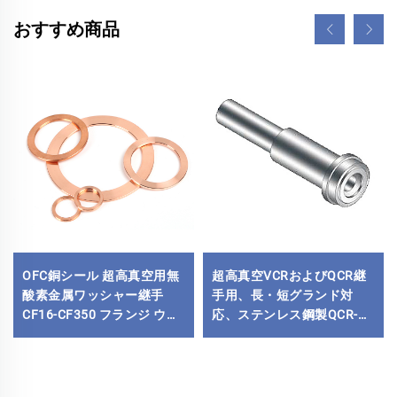
おすすめ商品
OFC銅シール 超高真空用無
超高真空VCRおよびQCR継
酸素金属ワッシャー継手
手用、長・短グランド対
CF16-CF350 フランジ ウェ
応、ステンレス鋼製QCR-メ
ッジ真鍮 結合タイプ 平面
タルフェース継手 1/8"-1" ブ
ライトアニール／電解研磨
仕上げ