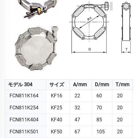
モデル 304
サイズ
A/mm
D/mm
T/mm
FCN811K164
KF16
22
60
20
FCN811K254
KF25
32
70
20
FCN811K404
KF40
47
85
20
FCN811K501
KF50
67
105
20