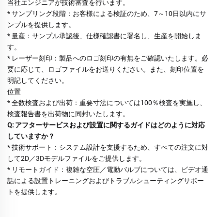
当社エンジニアが技術審査を行います。 
* サンプリング段階：お客様による検証のため、7～10日以内にサ
ンプルを提供します。 
* 量産：サンプル承認後、仕様確認書に署名し、生産を開始しま
す。 
* レーザー刻印：製品へのロゴ刻印の有無をご確認いたします。必
要に応じて、ロゴファイルをお送りください。また、刻印位置を
明記してください。 
位置 
* 全数検査および出荷：重要寸法については100％検査を実施し、
検査報告書を出荷物に同封いたします。 
Q: アフターサービスおよび設置に関するガイドはどのように対応
していますか？ 
* 技術サポート：システム設計を支援するため、すべての注文に対
して2D／3Dモデルファイルをご提供します。 
* リモートガイド：複雑な空圧／電動バルブについては、ビデオ通
話による設置トレーニングおよびトラブルシューティングサポー
トを提供します。 