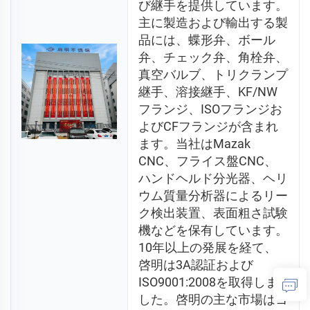
び継手を提供しています。
主に製造および輸出する製
品には、蝶形弁、ボール
弁、チェック弁、角栓弁、
真空バルブ、トリクランプ
継手、溶接継手、KF/NW
フランジ、ISOフランジお
よびCFフランジが含まれ
ます。当社はMazak 
CNC、フライス盤CNC、
ハンドヘルド分光器、ヘリ
ウム質量分析器によるリー
ク検出装置、表面粗さ試験
機などを保有しています。
10年以上の発展を経て、
啓明は3A認証および
ISO9001:2008を取得しま
した。啓明の主な市場はヨ