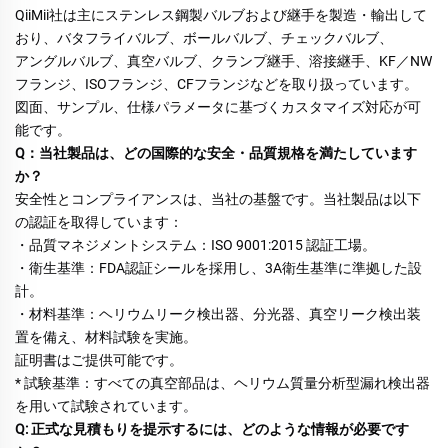
QiiMii社は主にステンレス鋼製バルブおよび継手を製造・輸出して
おり、バタフライバルブ、ボールバルブ、チェックバルブ、 
アングルバルブ、真空バルブ、クランプ継手、溶接継手、KF／NW
フランジ、ISOフランジ、CFフランジなどを取り扱っています。 
図面、サンプル、仕様パラメータに基づくカスタマイズ対応が可
能です。 
Q：当社製品は、どの国際的な安全・品質規格を満たしています
か？ 
安全性とコンプライアンスは、当社の基盤です。当社製品は以下
の認証を取得しています： 
・品質マネジメントシステム：ISO 9001:2015 認証工場。 
・衛生基準：FDA認証シールを採用し、3A衛生基準に準拠した設
計。 
・材料基準：ヘリウムリーク検出器、分光器、真空リーク検出装
置を備え、材料試験を実施。 
証明書はご提供可能です。 
* 試験基準：すべての真空部品は、ヘリウム質量分析型漏れ検出器
を用いて試験されています。 
Q: 正式な見積もりを提示するには、どのような情報が必要です