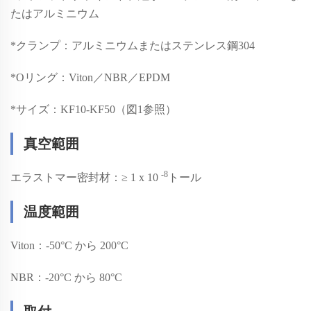
たはアルミニウム
*
クランプ：アルミニウムまたはステンレス鋼304
*
Oリング：Viton／NBR／EPDM
*
サイズ：KF10-KF50（図1参照）
真空範囲
-8
エラストマー密封材：≥ 1 x 10
トール
温度範囲
Viton：-50°C から 200°C
NBR：-20°C から 80°C