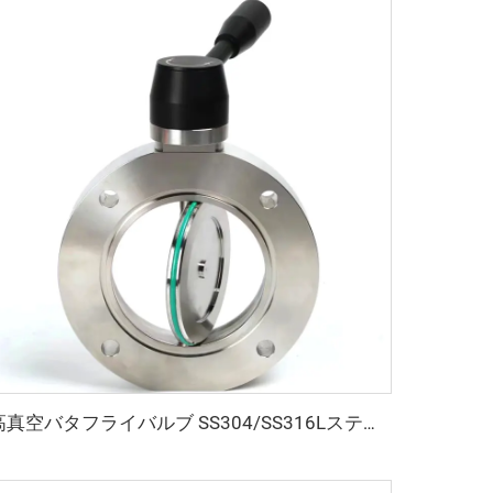
高真空バタフライバルブ SS304/SS316Lステンレス鋼製 ISO-F63-200 高品質バタフライバルブ マニュアル/空気圧/電動式