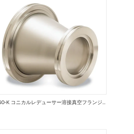
ISO-K コニカルレデューサー溶接真空フランジ ISO80xISO63-ISO100xISO80 SS304/SS316L ステンレス鋼 高品質真空継手