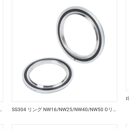
ル SS304ステンレススチール アルミニウム製 ダブルピンクランプ センターリング Oリング 耐久性
SS304 リング NW16/NW25/NW40/NW50 Oリング（FKM EPDM NBR）ステンレス鋼真空継手 センターリング（リング付きおよびOリング付き）