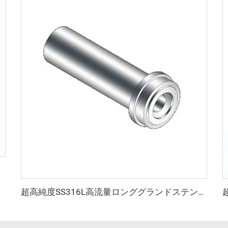
超高純度SS316L高流量ロンググランドステンレス鋼高真空QCR継手BA/EP製品