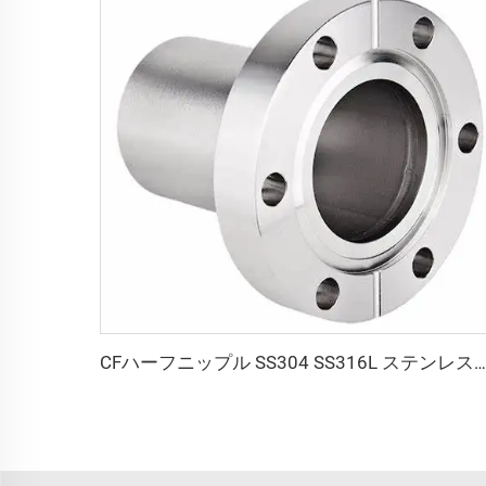
CFハーフニップル SS304 SS316L ステンレス鋼 タップ穴および通し穴付き CF16-CF250 固定式高真空継手 1/2"-10" フランジ