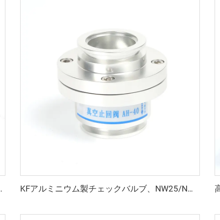
KF16-KF50 NW16-NW50 ステンレス鋼製真空継手 半導体用
KFアルミニウム製チェックバルブ、NW25/NW40フランジ付き真空チェックバルブ、逆止弁、KF25/KF40本体、FKMシール付き