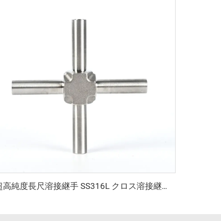
超高純度長尺溶接継手 SS316L クロス溶接継手 超高純度ステンレス鋼長尺クロス溶接継手 超高純度チューブ