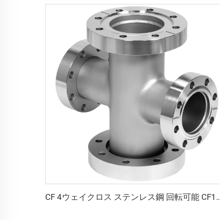
CF 4ウェイクロス ステンレス鋼 回転可能 CF16-CF100 高真空用 回転／固定式 SS304 SS316L フラン