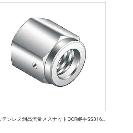
ステンレス鋼高流量メスナットQCR継手SS316L VCR真空高純度継手BA/EPリークテストポート