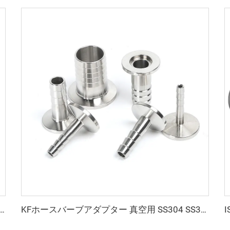
4 SS316L アルミニウム (FKM/EPDM/NBR) 真空KF/NW ウォッシャーパイプリングフィッティング KF10-KF50 半導体用
KFホースバーブアダプター 真空用 SS304 SS316L ホースバーブアダプター KF16-KF50 NW16-NW50 ステンレス鋼製真空継手 半導体用