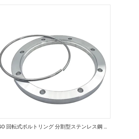
ISO 回転式ボルトリング 分割型ステンレス鋼 高品質 ISO63-ISO500 レタナーリング SS304/SS316L 高真空パイプ継手 クランプフランジ