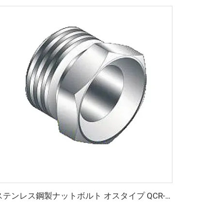
ステンレス鋼製ナットボルト オスタイプ QCR-メタルフェース継手 1/8"-1" ブライトアニール／電解研磨仕上げ SS316L オスナット