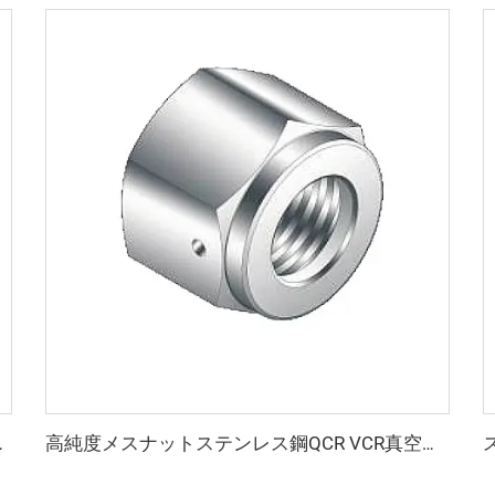
ジ継手 通し穴付き 3/4"-4" 高品質クロス
高純度メスナットステンレス鋼QCR VCR真空継手SS316Lメスナットリークテストポート付きBA/EP