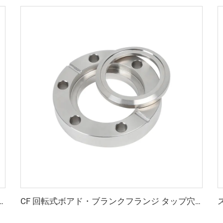
200 高真空CF 6方向キューブ ステンレス鋼製 無溶接一体切削加工品 超高品質パイプ継手 フランジ
CF 回転式ボアド・ブランクフランジ タップ穴付き CF16-CF250 高真空継手 SS304 SS316L ステンレス鋼フランジ 1/2"-10" サイズ穴／メトリックネジ／UNCネジ