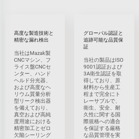
高度な製造技術と
グローバル認証と
精密な漏れ検出
追跡可能な品質保
証
当社はMazak製
CNCマシン、フ
当社の製品はISO
ライス盤CNCセ
9001認証および
ンター、ハンド
3A衛生認証を取
ヘルド分光器、
得しており、原
および高度なヘ
材料から生産工
リウム質量分析
程まで完全にト
型リーク検出器
レーサブルで、
を備えており、
衛生、安全、耐
真空および高純
久性に関する国
度用途における
際規格への適合
精密加工とゼロ
を保証する厳格
欠陥シーリング
な品質管理を実