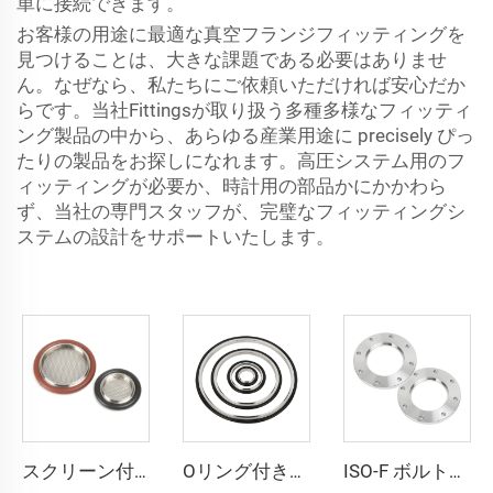
単に接続できます。
お客様の用途に最適な真空フランジフィッティングを
見つけることは、大きな課題である必要はありませ
ん。なぜなら、私たちにご依頼いただければ安心だか
らです。当社Fittingsが取り扱う多種多様なフィッティ
ング製品の中から、あらゆる産業用途に precisely ぴっ
たりの製品をお探しになれます。高圧システム用のフ
ィッティングが必要か、時計用の部品かにかかわら
ず、当社の専門スタッフが、完璧なフィッティングシ
ステムの設計をサポートいたします。
スクリーン付きセンタリングリングアセンブリ ISO-KFフランジ ステンレス鋼 （FKM/NBR/EDM） Oリング 真空フィッティング KF16/KF25/KF40/KF50
Oリング付きセンター環 SS304 SS316L アルミニウム (FKM/EPDM/NBR) 真空KF/NW ウォッシャーパイプリングフィッティング KF10-KF50 半導体用
ISO-F ボルト付きボア加工済みフランジ ISO63-ISO500 ステンレス鋼真空ブランクフランジ SS304 SS316L CNC加工 真空継手 半導体用