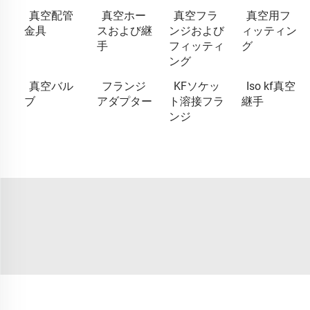
真空配管
真空ホー
真空フラ
真空用フ
金具
スおよび継
ンジおよび
ィッティン
手
フィッティ
グ
ング
真空バル
フランジ
KFソケッ
Iso kf真空
ブ
アダプター
ト溶接フラ
継手
ンジ