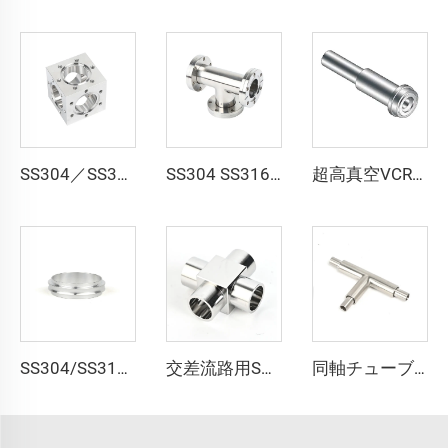
SS304／SS316L UHV 超高真空用CF16-CF200 高真空CF 6方向キューブ ステンレス鋼製 無溶接一体切削加工品 超高品質パイプ継手 フランジ
SS304 SS316L ステンレス鋼 CF 三方等径チー 回転式 CF16-CF100 高真空 サイズ穴 3/4"-4" 高品質 回転式／固定式 フランジ継手 3方向チー
超高真空VCRおよびQCR継手用、長・短グランド対応、ステンレス鋼製QCR-メタルフェース継手 1/8"-1" ブライトアニール／電解研磨仕上げ
SS304/SS316L アルミニウムKF/NWセンターリング KF10-KF50 高品質ステンレス鋼真空継手 NW10-NW50 半導体用
交差流路用SS316L超高純度溶接継手交差部マイクロ溶接継手を提供スムーズなステンレス鋼超高純度溶接継手
同軸チューブティー 超高純度 SS316L 同軸継手 ステンレス鋼 BA/EP 高品質超高純度(UHP)チューブ