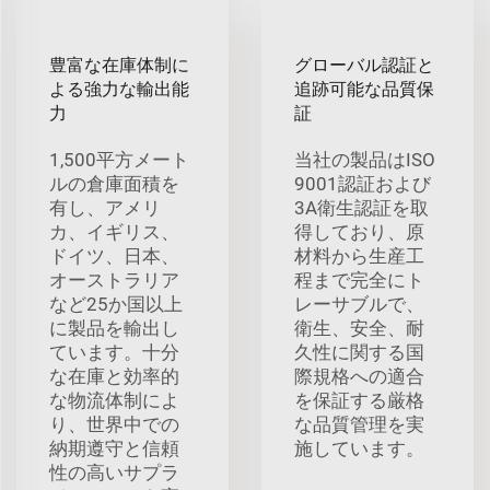
豊富な在庫体制に
グローバル認証と
よる強力な輸出能
追跡可能な品質保
力
証
1,500平方メート
当社の製品はISO
ルの倉庫面積を
9001認証および
有し、アメリ
3A衛生認証を取
カ、イギリス、
得しており、原
ドイツ、日本、
材料から生産工
オーストラリア
程まで完全にト
など25か国以上
レーサブルで、
に製品を輸出し
衛生、安全、耐
ています。十分
久性に関する国
な在庫と効率的
際規格への適合
な物流体制によ
を保証する厳格
り、世界中での
な品質管理を実
納期遵守と信頼
施しています。
性の高いサプラ