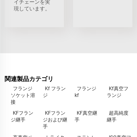
イチェーンを実
現しています。
関連製品カテゴリ
フランジ
Kf フラン
フランジ
Kf真空フ
ソケット溶
ジ
kf
ランジ
接
KFフラン
KFフラン
KF真空継
超高純度
ジ継手
ジおよび継
手
継手
手