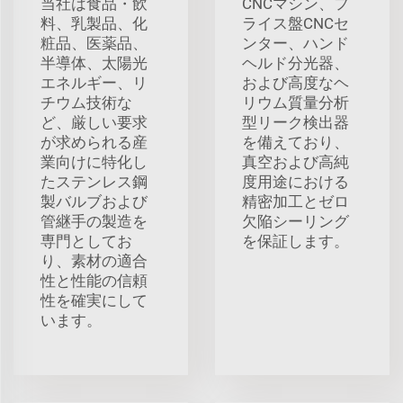
当社は食品・飲
CNCマシン、フ
料、乳製品、化
ライス盤CNCセ
粧品、医薬品、
ンター、ハンド
半導体、太陽光
ヘルド分光器、
エネルギー、リ
および高度なヘ
チウム技術な
リウム質量分析
ど、厳しい要求
型リーク検出器
が求められる産
を備えており、
業向けに特化し
真空および高純
たステンレス鋼
度用途における
製バルブおよび
精密加工とゼロ
管継手の製造を
欠陥シーリング
専門としてお
を保証します。
り、素材の適合
性と性能の信頼
性を確実にして
います。