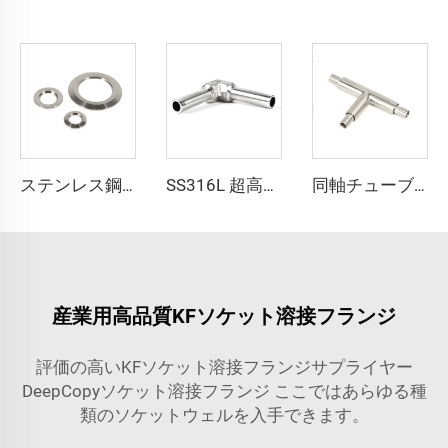
ステンレス鋼 真空フランジ 穴開き溶接 KF16-160 外径12mm--外径57mm SS304 SS316 配管継手 NW16-160 KFフランジ 外径1/2"-6"
SS316L 超高純度チューブ長尺エルボ溶接継手 UHP自動オービタルエルボ ステンレス鋼長尺溶接継手 超高純度用
同軸チューブティー 超高純度 SS316L 同軸継手 ステンレス鋼 BA/EP 高品質超高純度(UHP)チューブ
産業用高品質KFソケット溶接フランジ
評価の高いKFソケット溶接フランジサプライヤー
DeepCopyソケット溶接フランジ ここではあらゆる種
類のソケットウェルを入手できます。