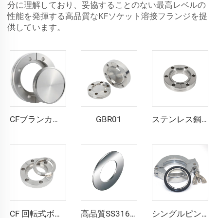
分に理解しており、妥協することのない最高レベルの
性能を発揮する高品質なKFソケット溶接フランジを提
供しています。
GBR01
CFブランカー 回転式ステンレス鋼製 高品質真空フランジ CF16-CF350 SS304 SS316L ブランカー 回転式 通孔／メトリックネジ／UNCネジ対応継手
ステンレス鋼 CF ボアド・ブランクフランジ CF16-CF250 高真空継手 1/2"-10" SS304 SS316L 無菌接続 サイズ穴／メトリックネジ／UNCネジ フランジ
CF 回転式ボアド・ブランクフランジ タップ穴付き CF16-CF250 高真空継手 SS304 SS316L ステンレス鋼フランジ 1/2"-10" サイズ穴／メトリックネジ／UNCネジ
高品質SS316Lステンレス鋼製スパイラルウインドガスケット QCR-メタルフェース継手 1/8"-1" ブライトアニール／電解研磨仕上げ
シングルピンクランプセンターリングOリング（FKM/NBR/EPDM）NW25/NW40 アルミニウム真空継手クランプ 半導体用 KF16/KF25/KF40/KF50