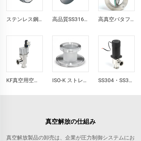
ステンレス鋼製ナットボルト オスタイプ QCR-メタルフェース継手 1/8"-1" ブライトアニール／電解研磨仕上げ SS316L オスナット
高品質SS316Lステンレス鋼製スパイラルウインドガスケット QCR-メタルフェース継手 1/8"-1" ブライトアニール／電解研磨仕上げ
高真空バタフライバルブ SS304/SS316Lステンレス鋼製 ISO-F63-200 高品質バタフライバルブ マニュアル/空気圧/電動式
KF真空用空気軸受式L字型角型バルブ 溶接／成形ベローズ付き NC継手 NW16-NW50 密閉式フラッパー SS304 SS316L ステンレス鋼 KF16-KF50
ISO-K ストレートレデューサー ISO80xISO63-ISO160xISO100 SS304/SS316L 高品質ステンレス鋼真空継手フランジ 半導体用
SS304・SS316L製電磁式角型バルブ、NW16-50、真空対応ステンレススチールボディ、KF16/25/40/50継手、90度L字型電動ガスバルブ
真空解放の仕組み
真空解放製品の卸売は、企業が圧力制御システムにお