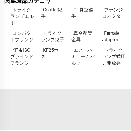
関連製品カテゴリ
トライク
Conflat継
Cf 真空継
フランジ
ランプエル
手
手
コネクタ
ボ
コンパク
トライク
真空配管
Female
トフランジ
ランプ継手
金具
adaptor
KF & ISO
KF25ホー
エアーバ
トライク
ブラインド
ス
キュームバ
ランプ式圧
フランジ
ルブ
力開放弁