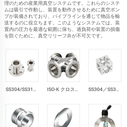
理のための産業用真空システムです。これらのシステ
ムは吸引で作動し、装置を動作させるために真空ポン
プが装備されており、パイプラインを通じて物品を輸
送するのに役立ちます。このようなシステムでは、装
置内の圧力を最適な範囲に保ち、過負荷や装置の損傷
を防ぐために、真空リリーフ弁が不可欠です。
SS304/SS316L NWリデューサーアダプター真空コネクタパイプフィッティング ステンレス鋼 CFからKFへのフランジリデューサー 半導体用
ISO-K クロス真空 ISO-K クロス SS304 SS316L ステンレス鋼 ISO63-ISO160 フランジクランプ 高品質真空四-wayクロス継手 NW63-160
SS304／SS316L UHV 超高真空用CF16-CF200 高真空CF 6方向キューブ ステンレス鋼製 無溶接一体切削加工品 超高品質パイプ継手 フランジ