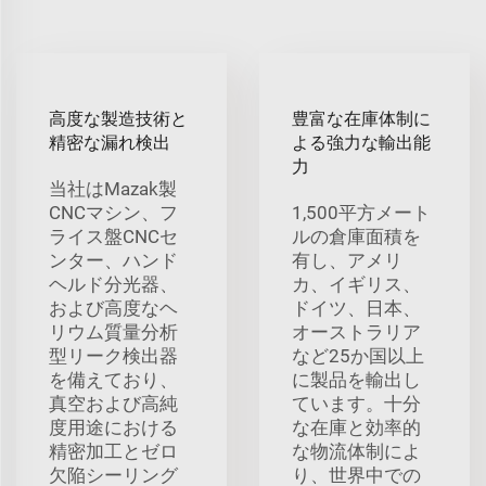
高度な製造技術と
豊富な在庫体制に
精密な漏れ検出
よる強力な輸出能
力
当社はMazak製
CNCマシン、フ
1,500平方メート
ライス盤CNCセ
ルの倉庫面積を
ンター、ハンド
有し、アメリ
ヘルド分光器、
カ、イギリス、
および高度なヘ
ドイツ、日本、
リウム質量分析
オーストラリア
型リーク検出器
など25か国以上
を備えており、
に製品を輸出し
真空および高純
ています。十分
度用途における
な在庫と効率的
精密加工とゼロ
な物流体制によ
欠陥シーリング
り、世界中での