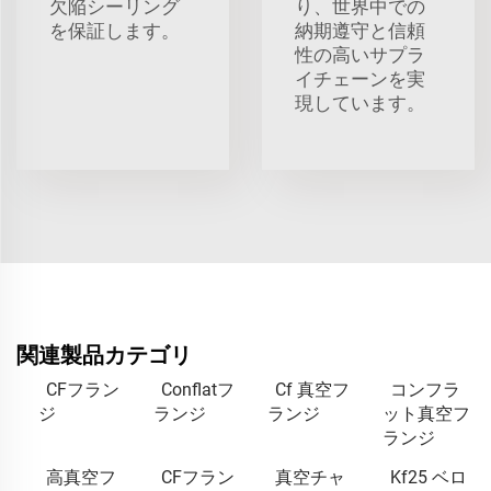
欠陥シーリング
り、世界中での
を保証します。
納期遵守と信頼
性の高いサプラ
イチェーンを実
現しています。
関連製品カテゴリ
CFフラン
Conflatフ
Cf 真空フ
コンフラ
ジ
ランジ
ランジ
ット真空フ
ランジ
高真空フ
CFフラン
真空チャ
Kf25 ベロ