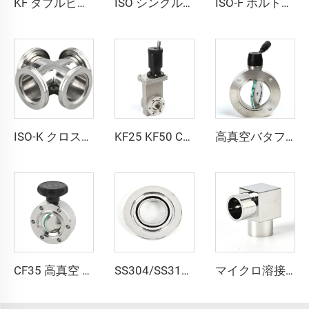
KF ダブルピンクランプスイング NW アルミ SS304 翼ナット真空クランプフランジ KF16-KF50/NW16/NW50 ステンレス鋼継手
ISO シングルウォールクランプ SS304/アルミニウム ステンレス鋼 M8/M10/M12 バキュームパイプ継手 高品質締付フランジ
ISO-F ボルト付きボア加工済みフランジ ISO63-ISO500 ステンレス鋼真空ブランクフランジ SS304 SS316L CNC加工 真空継手 半導体用
ISO-K クロス真空 ISO-K クロス SS304 SS316L ステンレス鋼 ISO63-ISO160 フランジクランプ 高品質真空四-wayクロス継手 NW63-160
KF25 KF50 CF25 CF50 ミニUHVゲートバルブ 高品質 手動 空気軸受式 ステンレス鋼 SS304 高真空
高真空バタフライバルブ SS304/SS316Lステンレス鋼製 ISO-F63-200 高品質バタフライバルブ マニュアル/空気圧/電動式
マイクロ溶接継手 超高純度溶接継手 SS316L 90度エルボ 高純度マイクロフィットチューブブチウェルディング継手 ステンレス鋼 90°エルボ
CF35 高真空 SS316L SS304 ステンレス鋼製バタフライバルブ 手動操作スイベルバルブプレート FKMシール付き 高品質真空バタフライバルブ
SS304/SS316L 観察窓付きサイトグラスクイックフランジ NW/KF ステンレス鋼溶接真空継手 KF16/KF25/KF40/KF50