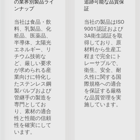
の業界別製品ライ
追跡可能な品質保
ンナップ
証
当社は食品・飲
当社の製品はISO
料、乳製品、化
9001認証および
粧品、医薬品、
3A衛生認証を取
半導体、太陽光
得しており、原
エネルギー、リ
材料から生産工
チウム技術な
程まで完全にト
ど、厳しい要求
レーサブルで、
が求められる産
衛生、安全、耐
業向けに特化し
久性に関する国
たステンレス鋼
際規格への適合
製バルブおよび
を保証する厳格
管継手の製造を
な品質管理を実
専門としてお
施しています。
り、素材の適合
性と性能の信頼
性を確実にして
います。