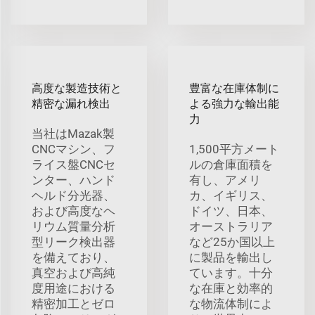
高度な製造技術と
豊富な在庫体制に
精密な漏れ検出
よる強力な輸出能
力
当社はMazak製
CNCマシン、フ
1,500平方メート
ライス盤CNCセ
ルの倉庫面積を
ンター、ハンド
有し、アメリ
ヘルド分光器、
カ、イギリス、
および高度なヘ
ドイツ、日本、
リウム質量分析
オーストラリア
型リーク検出器
など25か国以上
を備えており、
に製品を輸出し
真空および高純
ています。十分
度用途における
な在庫と効率的
精密加工とゼロ
な物流体制によ