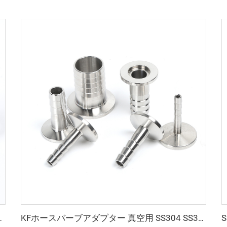
10-50 高品質真空クランプ NW16-50
KFホースバーブアダプター 真空用 SS304 SS316L ホースバーブアダプター KF16-KF50 NW16-NW50 ステンレス鋼製真空継手 半導体用