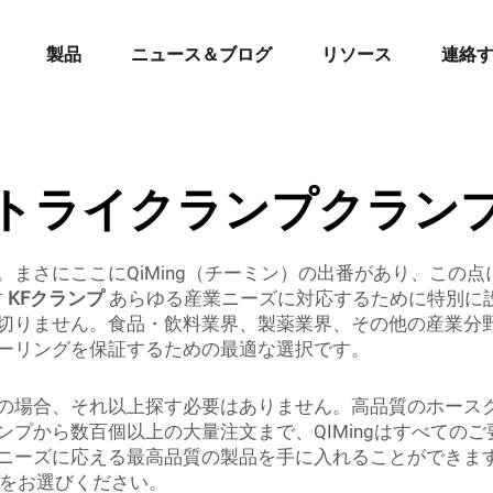
製品
ニュース＆ブログ
リソース
連絡
トライクランプクラン
まさにここにQiMing（チーミン）の出番があり、この
す
KFクランプ
あらゆる産業ニーズに対応するために特別に
りません。食品・飲料業界、製薬業界、その他の産業分野の
ーリングを保証するための最適な選択です。
の場合、それ以上探す必要はありません。高品質のホース
プから数百個以上の大量注文まで、QIMingはすべてのご要
ニーズに応える最高品質の製品を手に入れることができま
gをお選びください。