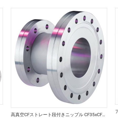
高真空CFストレート段付きニップル CF35xCF36-CF160xCF100 固定・回転可能 SS304 SS316L ステンレス鋼 通し穴付き継手 1/2"-10" フランジ