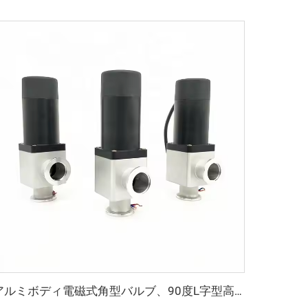
アルミボディ電磁式角型バルブ、90度L字型高真空対応、KF16/KF25/KF40/KF50、NW25/NW40継手角型バルブ