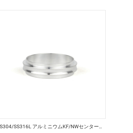
SS304/SS316L アルミニウムKF/NWセンターリング KF10-KF50 高品質ステンレス鋼真空継手 NW10-NW50 半導体用