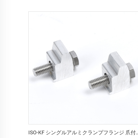
ISO-KF シングルアルミクランプフランジ 爪付き M6 真空片側継手 KF