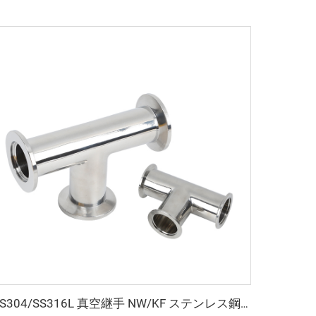
SS304/SS316L 真空継手 NW/KF ステンレス鋼 3方向 NW16-NW50 ステンレス等分 Tee KF16/KF25/KF40 フランジ 半導体用