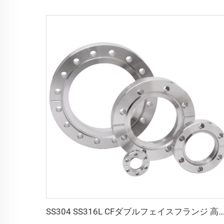
SS304 SS316L CFダブルフェイスフランジ 高真空継手 ステンレス鋼 通し穴 CFF16-CF250 3/4"-10" 両側同じサイズのCFフランジ