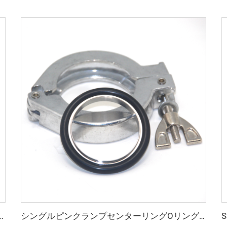
200 高真空CF 6方向キューブ ステンレス鋼製 無溶接一体切削加工品 超高品質パイプ継手 フランジ
シングルピンクランプセンターリングOリング（FKM/NBR/EPDM）NW25/NW40 アルミニウム真空継手クランプ 半導体用 KF16/KF25/KF40/KF50