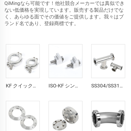
QiMingなら可能です！他社競合メーカーでは真似でき
ない低価格を実現しています。販売する製品だけでな
く、あらゆる面でその価値をご提供します。我々はブ
ランド名であり、登録商標です。
KF クイッククランプリング KF16/KF25/KF40/KF50 アルミニウム 真空継手 NW25/NW40 高品質クランプフランジ 半導体用
ISO-KF シングルアルミクランプフランジ 爪付き M6 真空片側継手 KF10-50 高品質真空クランプ NW16-50
SS304/SS316L 真空継手 NW/KF ステンレス鋼 3方向 NW16-NW50 ステンレス等分 Tee KF16/KF25/KF40 フランジ 半導体用