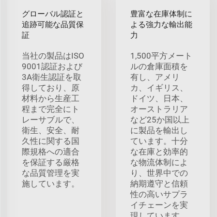
グローバル認証と
豊富な在庫体制に
追跡可能な品質保
よる強力な輸出能
証
力
当社の製品はISO
1,500平方メート
9001認証および
ルの倉庫面積を
3A衛生認証を取
有し、アメリ
得しており、原
カ、イギリス、
材料から生産工
ドイツ、日本、
程まで完全にト
オーストラリア
レーサブルで、
など25か国以上
衛生、安全、耐
に製品を輸出し
久性に関する国
ています。十分
際規格への適合
な在庫と効率的
を保証する厳格
な物流体制によ
な品質管理を実
り、世界中での
施しています。
納期遵守と信頼
性の高いサプラ
イチェーンを実
現しています。