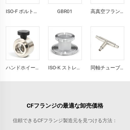
GBR01
ISO-F ボルト付きボア加工済みフランジ ISO63-ISO500 ステンレス鋼真空ブランクフランジ SS304 SS316L CNC加工 真空継手 半導体用
高真空フランジ ステンレス鋼製 SS304 SS316L CF 90度エルボ 回転式ベンド CF16-CF100 フランジ 通孔 3/4"-4" パイプ継手
ハンドホイール付きKFバタフライバルブ KF25/KF40/KF50 SS304 SS316L 真空スイベルバルブ プレート FKMシール付き ステンレス鋼製 流量調整式 NW25/NW40/NW50
ISO-K ストレートレデューサー ISO80xISO63-ISO160xISO100 SS304/SS316L 高品質ステンレス鋼真空継手フランジ 半導体用
同軸チューブティー 超高純度 SS316L 同軸継手 ステンレス鋼 BA/EP 高品質超高純度(UHP)チューブ
CFフランジの最適な卸売価格
信頼できるCFフランジ製造元を見つける方法：