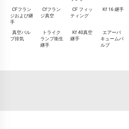
CFフラン
Cfフラン
CF フィッ
Kf 16 継手
ジおよび継
ジ真空
ティング
手
真空バル
トライク
Kf 40真空
エアーバ
ブ排気
ランプ衛生
継手
キュームバ
継手
ルブ