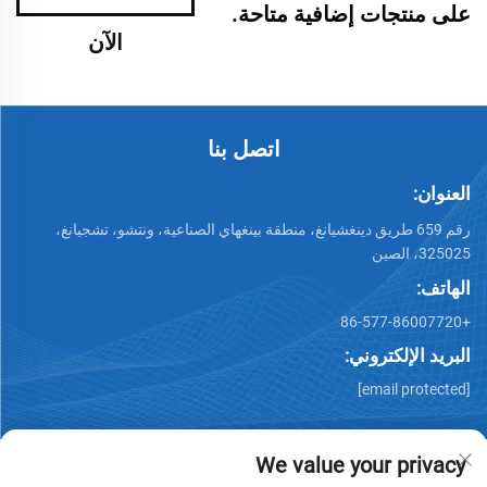
على منتجات إضافية متاحة.
الآن
اتصل بنا
العنوان:
رقم 659 طريق دينغشيانغ، منطقة بينغهاي الصناعية، ونتشو، تشجيانغ،
325025، الصين
الهاتف:
+86-577-86007720
البريد الإلكتروني:
[email protected]
We value your privacy