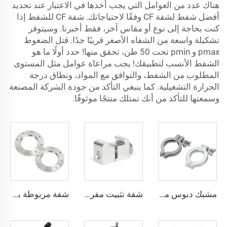
هناك عدد من العوامل التي يجب أخذها في الاعتبار عند تحديد
أفضل شفط لشفة CF وفقًا لاحتياجاتك. شفة CF للشفط إذا
كنت بحاجة إلى نوع أو مقاس آخر، فقط أخبرنا. وسيتوفر
تشكيلة واسعة من الشفاه الأصغر قريبًا جدًا. قتل الضغوط
pmax و pmin تحت 50 طن، تحقق منها! حدد أولًا ما هو
الشفط الأنسب لتطبيقك! يجب مراعاة عوامل مثل المستوى
المطلوب من الشفط، والتوافق مع المواد، ونطاق درجة
الحرارة التشغيلية. كما ينبغي التأكد من جودة الشركة المصنعة
وسمعتها للتأكد من أنك تمتلك منتجًا موثوقًا.
مشبك دبوس مزدوج KF بذيل ألومنيوم وصامولة جناحية من الفولاذ المقاوم للصدأ SS304، شفاطات تفريغ KF16-KF50/NW16/NW50، تركيب من الفولاذ المقاوم للصدأ
شفة تثبيت مفردة حسب المعيار ISO من الفولاذ المقاوم للصدأ أو الألومنيوم SS304/ألمنيوم، برغي M8/M10/M12، قطعة توصيل لأنابيب الفراغ عالية الجودة
شفة مربوطة ببراغي حسب معيار ISO-F، من الفولاذ المقاوم للصدأ، مقاسات ISO63-ISO500، شفة فارغة لفراغ عالٍ، قطع توصيل فراغية CNC من الفولاذ SS304 وSS316L للمجال أشباع