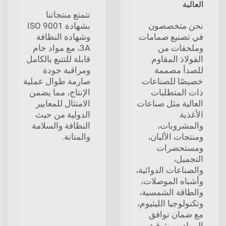
العالية
تتمتع منتجاتنا
نحن متخصصون
بشهادة ISO 9001
في تصنيع صمامات
وشهادة النظافة
وملحقات من
3A، مع مواد خام
الفولاذ المقاوم
قابلة للتتبع بالكامل
للصدأ مصممة
ومراقبة جودة
خصيصًا للصناعات
صارمة طوال عملية
ذات المتطلبات
الإنتاج، مما يضمن
العالية مثل صناعات
الامتثال للمعايير
الأغذية
الدولية من حيث
والمشروبات،
النظافة والسلامة
ومنتجات الألبان،
والمتانة.
ومستحضرات
التجميل،
والصناعات الدوائية،
وأشباه الموصلات،
والطاقة الشمسية،
وتكنولوجيا الليثيوم،
مع ضمان توافق
المواد وموثوقية