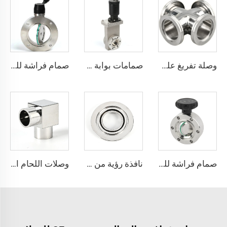
وصلة تفريغ على شكل صليب ISO-K، شفة صليب ISO-K من الفولاذ المقاوم للصدأ SS304 وSS316L بمقاس ISO63-ISO160، وصلة كبس عالية الجودة بمقاس NW63-160 (وصلة رباعية الاتجاه)
صمامات بوابة يدوية هوائية مزدوجة من الفولاذ المقاوم للصدأ SS304 عالية الجودة KF25 KF50 CF25 CF50 للفراغ العالي
صمام فراشة للفراغ العالي من الفولاذ المقاوم للصدأ SS304/SS316L، صمام فراشة عالي الجودة حسب المعيار ISO-F63-200، يعمل يدويًا/هوائيًا/كهربائيًا
وصلات اللحام الدقيقة فائقة النقاء، وصلات لحام مرفقية بزاوية 90 درجة من الفولاذ المقاوم للصدأ SS316L، وصلة لحام نهاية عالية النقاء لأنابيب Micro Fit، مرفقات لحام بزاوية 90° من الفولاذ المقاوم للصدأ
صمام فراشة للفراغ العالي CF35 من الفولاذ المقاوم للصدأ SS316L وSS304، صمام فراشة يعمل يدويًا مع لوحة دوارة وختم FKM، صمام فراشة للفراغ عالي الجودة
نافذة رؤية من الفولاذ المقاوم للصدأ SS304/SS316L، زجاج رؤية بشفة سريعة NW/KF، قطع تجهيز لحام فراغية من الفولاذ المقاوم للصدأ KF16/KF25/KF40/KF50