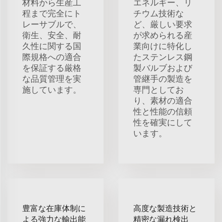
材料から生産工
エネルギー、リ
程まで完全にト
チウム技術な
レーサブルで、
ど、厳しい要求
衛生、安全、耐
が求められる産
久性に関する国
業向けに特化し
際規格への適合
たステンレス鋼
を保証する厳格
製バルブおよび
な品質管理を実
管継手の製造を
施しています。
専門としてお
り、素材の適合
性と性能の信頼
性を確実にして
います。
豊富な在庫体制に
高度な製造技術と
よる強力な輸出能
精密な漏れ検出