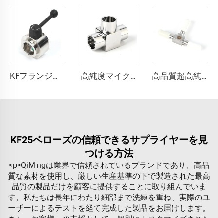
KFフランジ式バタフライバルブ KF25/KF40/KF50 高品質 SS304/SS316L 真空スイベルバルブ プレート FKMシール付き ステンレス鋼製 流量調整式 NW25/NW40/NW50
高純度マイクロフィットチューブブチウェルディングティー継手 ステンレス鋼超高純度ティー溶接継手 SS316L T字型マイクロ溶接継手
高品質超高純度チューブ SS316L 長尺ティー 長尺溶接継手 UHP自動オービタルステンレス鋼ウェルディングティー継手
KF25ベローズの信頼できるサプライヤーを見
つける方法
<p>QiMingは業界で信頼されているブランドであり、高品
質な素材を使用し、厳しい生産基準の下で製造された最高
品質の製品だけを顧客に提供することに取り組んでいま
す。私たちは長年にわたり細部まで洗練を重ね、実際のユ
ーザーによるテストを経て完成した製品をお届けします。