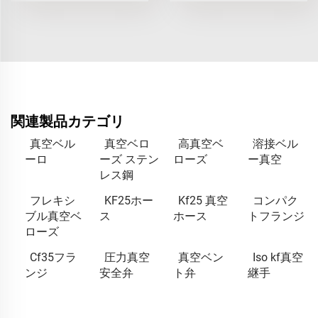
関連製品カテゴリ
真空ベル
真空ベロ
高真空ベ
溶接ベル
ーロ
ーズ ステン
ローズ
ー真空
レス鋼
フレキシ
KF25ホー
Kf25 真空
コンパク
ブル真空ベ
ス
ホース
トフランジ
ローズ
Cf35フラ
圧力真空
真空ベン
Iso kf真空
ンジ
安全弁
ト弁
継手