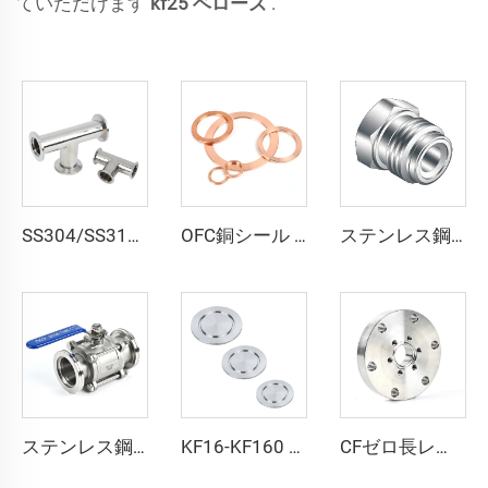
ていただけます
kf25 ベローズ
.
SS304/SS316L 真空継手 NW/KF ステンレス鋼 3方向 NW16-NW50 ステンレス等分 Tee KF16/KF25/KF40 フランジ 半導体用
OFC銅シール 超高真空用無酸素金属ワッシャー継手 CF16-CF350 フランジ ウェッジ真鍮 結合タイプ 平面
ステンレス鋼製エンドプラグ SS316L QCR-メタルフェース継手 1/8"-1" ブライトアニール／電解研磨仕上げ
ステンレス鋼製3ピース真空フランジボールバルブ NW63-100 SS304/SS316L 縮小孔 ISO63-ISO100 フランジバルブ
KF16-KF160 NW16-50 ステンレス鋼 SS304 SS316L アルミニウム PTFE 真空フランジ用ブラインドフランジ 高品質なブランク継手
CFゼロ長レデューサー SS304 SS316L 高真空継手 異なるサイズのCFフランジ（両側）ステンレス鋼 通し穴／メトリックネジ CF35xCF16-CF200xCF150 UNCネジ