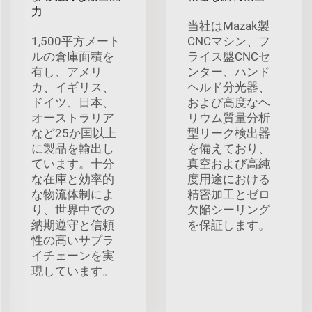
力
当社はMazak製
1,500平方メート
CNCマシン、フ
ルの倉庫面積を
ライス盤CNCセ
有し、アメリ
ンター、ハンド
カ、イギリス、
ヘルド分光器、
ドイツ、日本、
および高度なヘ
オーストラリア
リウム質量分析
など25か国以上
型リーク検出器
に製品を輸出し
を備えており、
ています。十分
真空および高純
な在庫と効率的
度用途における
な物流体制によ
精密加工とゼロ
り、世界中での
欠陥シーリング
納期遵守と信頼
を保証します。
性の高いサプラ
イチェーンを実
現しています。