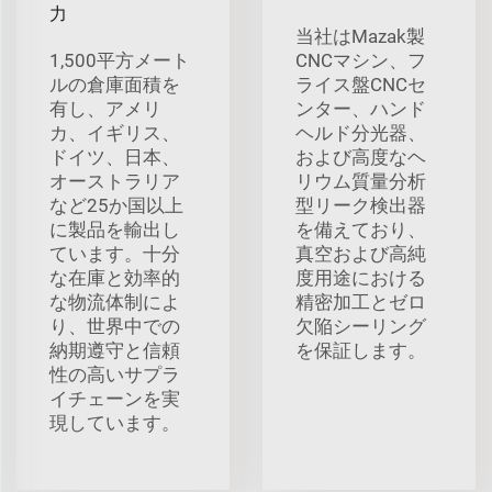
力
当社はMazak製
1,500平方メート
CNCマシン、フ
ルの倉庫面積を
ライス盤CNCセ
有し、アメリ
ンター、ハンド
カ、イギリス、
ヘルド分光器、
ドイツ、日本、
および高度なヘ
オーストラリア
リウム質量分析
など25か国以上
型リーク検出器
に製品を輸出し
を備えており、
ています。十分
真空および高純
な在庫と効率的
度用途における
な物流体制によ
精密加工とゼロ
り、世界中での
欠陥シーリング
納期遵守と信頼
を保証します。
性の高いサプラ
イチェーンを実
現しています。