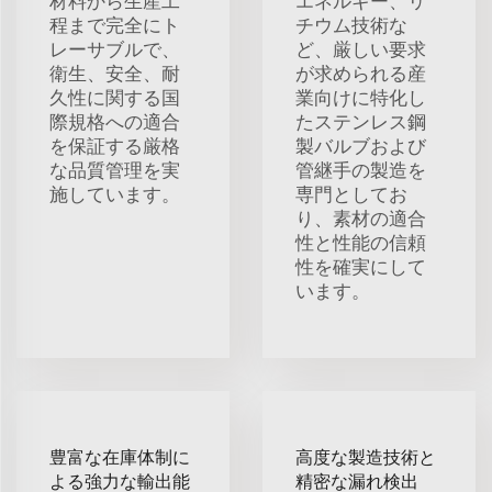
材料から生産工
エネルギー、リ
程まで完全にト
チウム技術な
レーサブルで、
ど、厳しい要求
衛生、安全、耐
が求められる産
久性に関する国
業向けに特化し
際規格への適合
たステンレス鋼
を保証する厳格
製バルブおよび
な品質管理を実
管継手の製造を
施しています。
専門としてお
り、素材の適合
性と性能の信頼
性を確実にして
います。
豊富な在庫体制に
高度な製造技術と
よる強力な輸出能
精密な漏れ検出