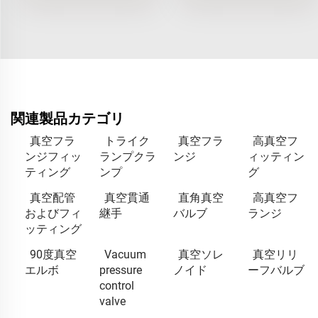
関連製品カテゴリ
真空フラ
トライク
真空フラ
高真空フ
ンジフィッ
ランプクラ
ンジ
ィッティン
ティング
ンプ
グ
真空配管
真空貫通
直角真空
高真空フ
およびフィ
継手
バルブ
ランジ
ッティング
90度真空
Vacuum
真空ソレ
真空リリ
エルボ
pressure
ノイド
ーフバルブ
control
valve