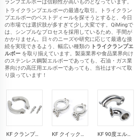
ランプエルボーは信頼性が高いものとなっています。
トライクランプエルボーの最適な取引。トライクラン
プエルボーのベストディールを探そうとすると、今日
の市場では選択肢が多すぎて少し大変です。QiMingで
は、シンプルなプロセスを採用しているため、手間が
かかりません。日々のニーズや研究に応じて最適な接
続を実現できるよう、幅広い種類の
トライクランプエ
ルボー
を取り揃えています。製薬業界や食品業界向け
のステンレス鋼製エルボーであっても、石油・ガス業
界向けの高圧用エルボーであっても、当社はすべて取
り扱っています！
KF クランプリング FL マッシブ SS304 ステンレス鋼真空継手 KF16/KF25/KF40/KF50 高性能クイッククランプ NW16/NW25/NW40/NW50
KF クイッククランプリング KF16/KF25/KF40/KF50 アルミニウム 真空継手 NW25/NW40 高品質クランプフランジ 半導体用
KF 90度エルボ NW25/NW40 真空継手 コネクタ ステンレス鋼 KF16/KF25/KF40/KF50 エルボ SS304 SS316L 90°エルボ