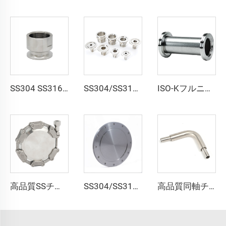
SS304 SS316L KF/NW メスアダプタ ステンレス鋼 真空ファーリング接続継手 PT/NPTネジ KF16-KF50から1/8"-2"
SS304/SS316L 真空用ヘキサプチング メスアダプタ PT/NPTネジ KF16-KF50x1/8"-2" ステンレス鋼フランジ メスアダプタ 半導体用
ISO-KフルニップルISO63-ISO200真空アダプター ステンレス鋼SS304 SS316L ダブルヘッドISOフランジ 高品質パイプ継手
高品質SSチェーンクランプ SS304ステンレス鋼真空パイプクランプ継手 KF16-160 強力CNCシール NW16-160 鍛造
SS304/SS316L ISO-F 固定ボルト付きブラインドフランジ ISO63-ISO630 真空継手 ステンレス鋼 NW63/NW630 高品質真空フランジ
高品質同軸チューブエルボ SS316L 超高純度同軸継手エルボ ステンレス鋼 BA/EP 超高純度(UHP)チューブ