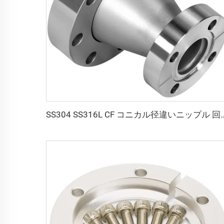
SS304 SS316L CF コニカル径違いニップル 回転式／固定式 サイズ穴アダプタ ステンレス鋼 高真空