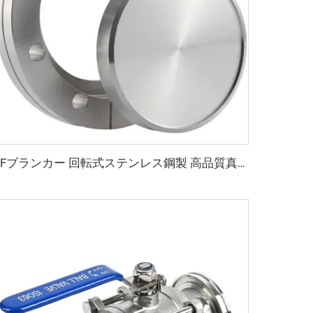
CFブランカー 回転式ステンレス鋼製 高品質真空フランジ CF16-CF350 SS304 SS316L ブランカー 回転式 通孔／メトリックネジ／UNCネジ対応継手