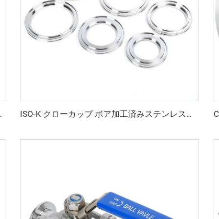
ススチール SS304/SS316L フランジ
ISO-K クローカップ ボア加工済みステンレス鋼真空継手 ISO63-ISO500 SS304/SS316L クローカップ ボア加工済みフランジ 半導体用