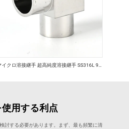
マイクロ溶接継手 超高純度溶接継手 SS316L 90度エルボ 高純度マイクロフィットチューブブチウェルディング継手 ステンレス鋼 90°エルボ
を使用する利点
素を検討する必要があります。まず、最も頻繁に清