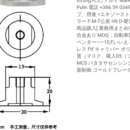
strong>のげアルミ M
Pulin 電話 +386 59
ブ、用途 =エキゾーストシ
ラー F-M-T公差 H9 D-
商品購入] 業務用まとめ
合金あり MOQ：自動車
ペンター——10,F,い
レス Ftf キャリパー ポリウ
置（マスク、吸入05（ブ
MCS パタタサセンシン
面制御 ゴールドプレー