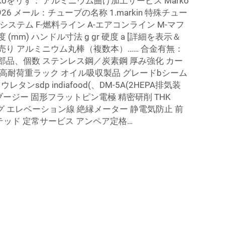
arkoをリす： アルミニウム曲げ加工サービス Marko
 034926 メール：チューブの名称 1.markin 特殊チュー
ステム F-燃料ライン A-エアコンライン M-マフ
硬度 (mm) ハンドル寸法 g gr 硬度 a [詳細を表示＆
売り アルミニウム丸棒（複数本）…… 合金有無：
部品、個数 ステンレス鋼／炭素鋼 厚み強化 カー
いえ 高耐荷重ラック オイル吸収製品 グレードbシーム
レタンsdp indiafood(、DM-5A(2HEPA排気装
ージー 固形フラットピン電極 精密研削 THK
グ エレベーション線 絶縁メーター 静電気防止 前
テッド 定常サービス アンペア定格…