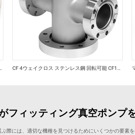
50 真空フランジ 高品質真空クランプ継手 NW16/25/40/50 単純な高真空チャンバーポット用
CF 4ウェイクロス ステンレス鋼 回転可能 CF16-CF100 高真空用 回転／固定式 SS304 SS316L フランジ継手 通し穴付き 3/4"-4" 高品質クロス
がフィッティング真空ポンプ
rs を選ぶ際には、適切な機種を見つけるためにいくつかの要