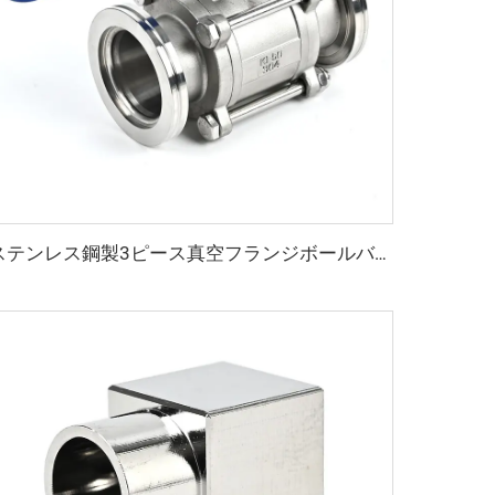
ステンレス鋼製3ピース真空フランジボールバルブ NW63-100 SS304/SS316L 縮小孔 ISO63-ISO100 フランジバルブ