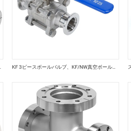
 CF25xCF16-CF100xCF80 パイプ継手 フランジ
KF 3ピースボールバルブ、KF/NW真空ボールバルブ、SS304 SS316L、両側フランジ付き、KF16-KF50、半導体用マニュアル2ウェイストレート空気圧バルブ、NW16-NW50