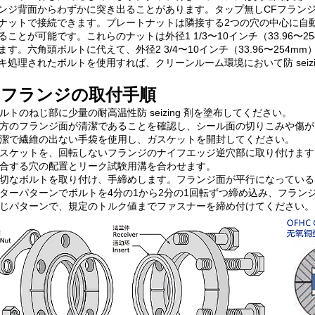
ンジ背面からわずかに突き出ることがあります。タップ無しCFフラン
ナットで接続できます。プレートナットは隣接する2つの穴の中心に自
ることが可能です。これらのナットは外径1 1/3〜10インチ（33.96
ます。六角頭ボルトに代えて、外径2 3/4〜10インチ（33.96〜254
キ処理されたボルトを使用すれば、クリーンルーム環境において防 seizing 剤
Fフランジの取付手順
 ボルトのねじ部に少量の耐高温性防 seizing 剤を塗布してください。
 両方のフランジ面が清潔であることを確認し、シール面の切りこみや傷
 清潔で繊維の出ない手袋を使用し、ガスケットを開封してください。
 ガスケットを、回転しないフランジのナイフエッジ逆穴部に取り付けます
 結合する穴の配置とリーク試験用溝を合わせます。
 適切なボルトを取り付け、手締めします。フランジ面が平行になってい
 スターパターンでボルトを4分の1から2分の1回転ずつ締め込み、フラ
 同じパターンで、規定のトルク値までファスナーを締め付けてください。