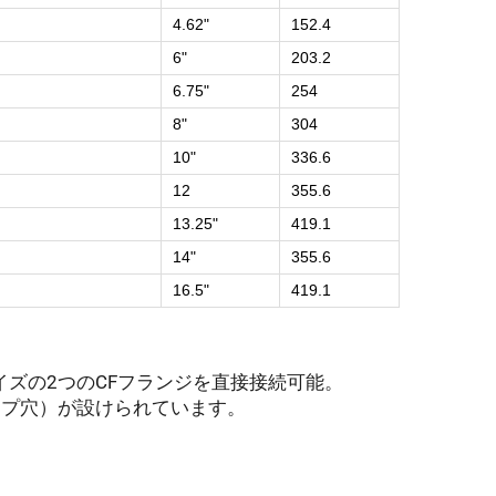
4.62"
152.4
6"
203.2
6.75"
254
8"
304
10"
336.6
12
355.6
13.25"
419.1
14"
355.6
16.5"
419.1
イズの2つのCFフランジを直接接続可能。
ップ穴）が設けられています。