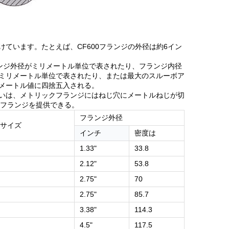
けています。たとえば、CF600フランジの外径は約6イン
ランジ外径がミリメートル単位で表されたり、フランジ内径
ミリメートル単位で表されたり、または最大のスルーボア
メートル値に四捨五入される。
違いは、メトリックフランジにはねじ穴にメートルねじが切
みフランジを提供できる。
フランジ外径
サイズ
インチ
密度は
1.33"
33.8
2.12"
53.8
2.75"
70
2.75"
85.7
3.38"
114.3
4.5"
117.5