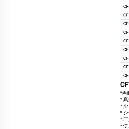
CF
CF
CF
CF
CF
CF
CF
CF
CF
C
*
*
*
* 
* 
* 