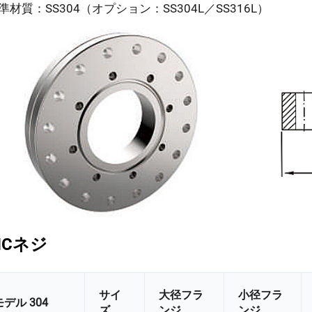
標準材質：SS304（オプション：SS304L／SS316L）
NCネジ
サイ
大径フラ
小径フラ
モデル 304
ズ
ンジ
ンジ