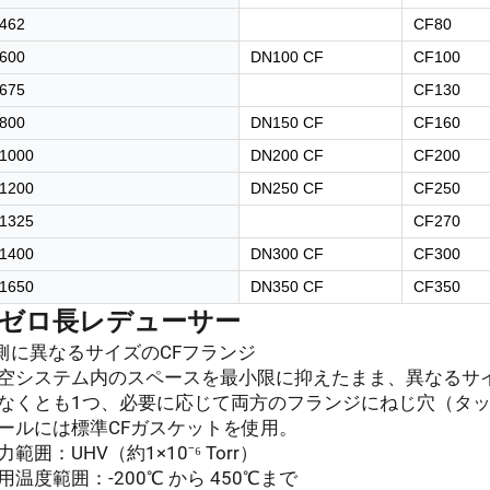
462
CF80
600
DN100 CF
CF100
675
CF130
800
DN150 CF
CF160
1000
DN200 CF
CF200
1200
DN250 CF
CF250
1325
CF270
1400
DN300 CF
CF300
1650
DN350 CF
CF350
Fゼロ長レデューサー
両側に異なるサイズのCFフランジ
 真空システム内のスペースを最小限に抑えたまま、異なるサ
 少なくとも1つ、必要に応じて両方のフランジにねじ穴（タ
シールには標準CFガスケットを使用。
圧力範囲：UHV（約1×10⁻⁶ Torr）
使用温度範囲：-200℃ から 450℃まで