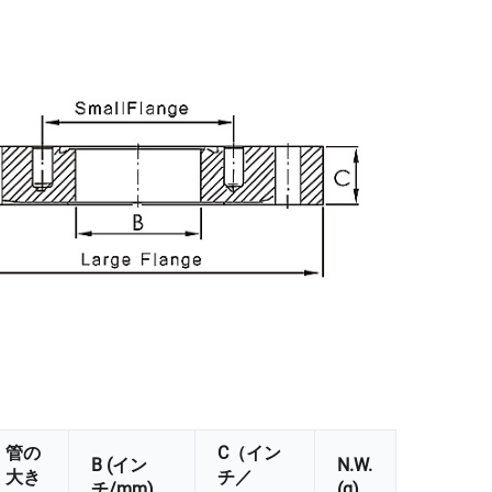
管の
C（イン
B (イン
N.W.
大き
チ／
チ/mm)
(g)