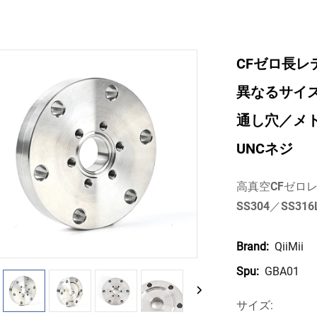
CFゼロ長レデ
異なるサイ
通し穴／メトリッ
UNCネジ
高真空CFゼロ
SS304／SS
QiiMii
Brand:
GBA01
Spu:
サイズ: