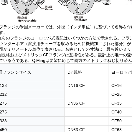
CFフランジの米国メーカーでは、外径（インチ単位）に基づいて名称を付
す。
これらのフランジのヨーロッパ式表記はいくつかの方法で示される。フ
ウンターボア（溶接用チューブを収めるために機械加工された部分）が
径がミリメートル単位で表される。名称としての寸法は、最も近いミリ
米国規格およびメトリックCFフランジは互換性がある。設計上の唯一の
ている点である。QiMingは要望に応じて両方のメトリックねじ切り済
国フランジサイズ
Din規格
ヨーロッパ
133
DN16 CF
CF16
212
CF25
275
DN35 CF
CF35
275
CF40
338
CF50
450
DN63 CF
CF63