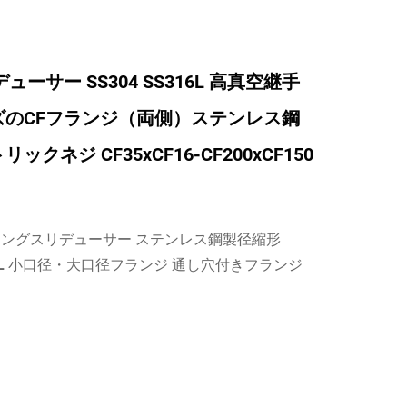
ューサー SS304 SS316L 高真空継手
ズのCFフランジ（両側）ステンレス鋼
クネジ CF35xCF16-CF200xCF150
レングスリデューサー ステンレス鋼製径縮形
316L 小口径・大口径フランジ 通し穴付きフランジ