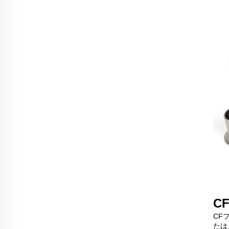
C
CF
たは