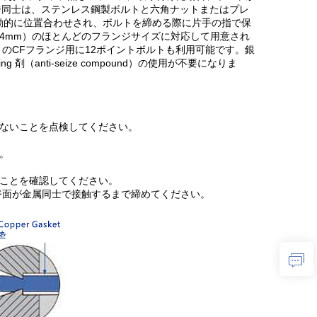
ジ同士は、ステンレス鋼製ボルトと六角ナットまたはプレ
動的に位置合わせされ、ボルトを締める際に片手の指で保
〜254mm）のほとんどのフランジサイズに対応して用意され
mm）のCFフランジ用に12ポイントボルトも利用可能です。銀
（anti-seize compound）の使用が不要になりま
がないことを点検してください。
。
ることを確認してください。
ンジ面が金属同士で接触するまで締めてください。