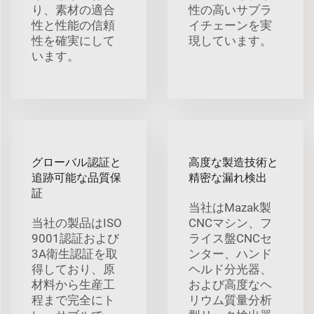
り、素材の適合
性の高いサプラ
性と性能の信頼
イチェーンを実
性を確実にして
現しています。
います。
グローバル認証と
高度な製造技術と
追跡可能な品質保
精密な漏れ検出
証
当社はMazak製
当社の製品はISO
CNCマシン、フ
9001認証および
ライス盤CNCセ
3A衛生認証を取
ンター、ハンド
得しており、原
ヘルド分光器、
材料から生産工
および高度なヘ
程まで完全にト
リウム質量分析