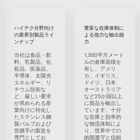
ハイテク分野向け
豊富な在庫体制に
の業界別製品ライ
よる強力な輸出能
ンナップ
力
当社は食品・飲
1,500平方メート
料、乳製品、化
ルの倉庫面積を
粧品、医薬品、
有し、アメリ
半導体、太陽光
カ、イギリス、
エネルギー、リ
ドイツ、日本、
チウム技術な
オーストラリア
ど、厳しい要求
など25か国以上
が求められる産
に製品を輸出し
業向けに特化し
ています。十分
たステンレス鋼
な在庫と効率的
製バルブおよび
な物流体制によ
管継手の製造を
り、世界中での
専門としてお
納期遵守と信頼