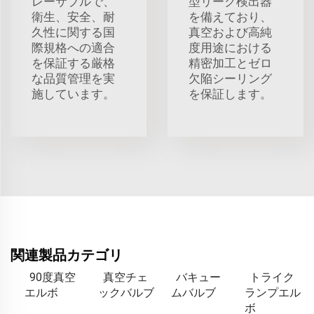
レーサブルで、
型リーク検出器
衛生、安全、耐
を備えており、
久性に関する国
真空および高純
際規格への適合
度用途における
を保証する厳格
精密加工とゼロ
な品質管理を実
欠陥シーリング
施しています。
を保証します。
関連製品カテゴリ
90度真空
真空チェ
バキュー
トライク
エルボ
ックバルブ
ムバルブ
ランプエル
ボ