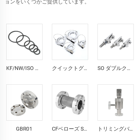
ョンをいくつかご提供しています。
KF/NW/ISO 真空センタリングOリング FKM/NBR 標準ゴムシールガスケット交換用Oリングフィッティング 半導体用
クイックトグルクランプ アルミニウム製 KF/NW 真空ラニヤード 弾簧式リリース付き KF16-KF50 パイプフィッティング 高品質 NW16/NW25/NW40/NW50 クイックトグルクランプ
SO ダブルクラウクランプ SS304 フランジM8/M10/M12/M12*95 低圧用ステンレス鋼バキュームパイプ継手
GBR01
CFベローズ SUS304 SUS316L ステンレス鋼 鍛造品 CF16/CF35/CF63 柔軟性ベローズホース 高真空継手 固定・回転可能フランジ
トリミングバルブ KF16 ステンレス鋼 SS304/SS316L フッ素ゴム NW16 シャフトシール バタフライ構造