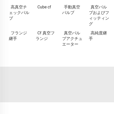
高真空チ
Cube cf
手動真空
真空バル
ェックバル
バルブ
ブおよびフ
ブ
ィッティン
グ
フランジ
Cf 真空フ
真空バル
高純度継
継手
ランジ
ブアクチュ
手
エーター