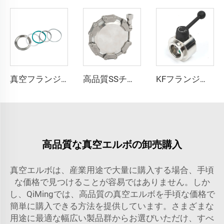
真空フランジ観察ポート KF/NW SS304/SS316L ステンレス鋼ユニオンサイトグラス KF16-KF50 NW16-NW50 継手
高品質SSチェーンクランプ SS304ステンレス鋼真空パイプクランプ継手 KF16-160 強力CNCシール NW16-160 鍛造
KFフランジ式バタフライバルブ KF25/KF40/KF50 高品質 SS304/SS316L 真空スイベルバルブ プレート FKMシール付き ステンレス鋼製 流量調整式 NW25/NW40/NW50
高品質な真空エルボの卸売購入
真空エルボは、産業用途で大量に購入する場合、手頃
な価格で見つけることが容易ではありません。しか
し、QiMingでは、高品質の真空エルボを手頃な価格で
簡単に購入できる方法を提供しています。さまざまな
用途に最適な幅広い製品群からお選びいただけ、すべ