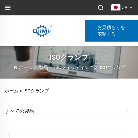
JA
お見積もりを
依頼する
ISOクランプ
ホーム
>
製品
>
ISOフィッティング
>
ISOクランプ
ホーム >
ISOクランプ
すべての製品