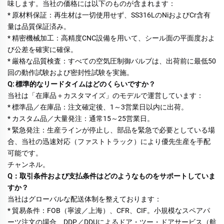
味します。当社の価格には以下のものが含まれます： 
* 原材料保証：再生材は一切使用せず、SS316LのNiおよびCr含有
量は品質保証済み。 
* 精密機械加工：高精度CNC設備を用いて、シール面の平面度およ
び公差を確実に確保。 
* 厳格な品質検査：すべての空気圧制御バルブは、出荷前に最低50
回の動作試験および密封性試験を実施。 
Q: 標準的なリードタイムはどのくらいですか？ 
当社は「在庫品＋カスタマイズ」のモデルで運営しています： 
* 標準品／在庫品：注文確定後、1～3営業日以内に出荷。 
* カスタム品／大量発注：通常15～25営業日。 
* 緊急発注：生産ラインが停止し、部品を緊急で必要としている場
合、当社の迅速対応（ファストトラック）により優先生産を手配
可能です。 
チャンネル。 
Q：取引条件および支払条件はどのようなものをサポートしていま
すか？ 
当社はグローバルな配送体制を整えております： 
* 貿易条件：FOB（寧波／上海）、CFR、CIF。小規模なスペアパ
ーツ注文の場合、DDP／DDUによるドア・ツー・ドアサービス（航