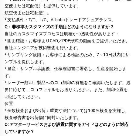
空便または宅配便）も提供しています。 
航空便または宅配便）。 
* 支払条件：T/T、L/C、Alibabaトレードアシュアランス。 
Q：非標準カスタマイズの手順はどのようになりますか？ 
当社のカスタマイズプロセスは明確かつ透明性があります： 
* 図面確認：お客様よりCAD／PDF形式の図面をご提供いただき、
当社エンジニアが技術審査を行います。 
* サンプリング段階：お客様による検証のため、7～10日以内にサ
ンプルを提供します。 
* 量産：サンプル承認後、仕様確認書に署名し、生産を開始しま
す。 
* レーザー刻印：製品へのロゴ刻印の有無をご確認いたします。必
要に応じて、ロゴファイルをお送りください。また、刻印位置を
明記してください。 
位置 
* 全数検査および出荷：重要寸法については100％検査を実施し、
検査報告書を出荷物に同封いたします。 
Q: アフターサービスおよび設置に関するガイドはどのように対応
していますか？ 