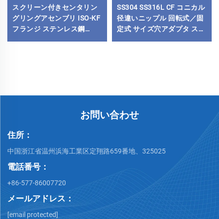
スクリーン付きセンタリン
SS304 SS316L CF コニカル
グリングアセンブリ ISO-KF
径違いニップル 回転式／固
フランジ ステンレス鋼
定式 サイズ穴アダプタ ステ
（FKM/NBR/EDM） Oリン
ンレス鋼 高真空
グ 真空フィッティング
CF25xCF16-CF100xCF80
KF16/KF25/KF40/KF50
パイプ継手 フランジ
お問い合わせ
住所：
中国浙江省温州浜海工業区定翔路659番地、325025
電話番号：
+86-577-86007720
メールアドレス：
[email protected]