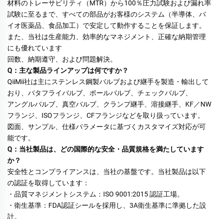
材料のトレーサビリティ（MTR）から100％圧力試験および漏れ率
試験に至るまで、すべての部品がお客様のシステム（半導体、バ
イオ医薬品、食品加工）で安定して動作することを保証します。 
また、当社は生産能力、効率的なマネジメント、正確な納期管理
にも優れています 
回数、納期遵守、および問題解決。 
Q：主な製品ラインアップは何ですか？ 
QiiMii社は主にステンレス鋼製バルブおよび継手を製造・輸出して
おり、バタフライバルブ、ボールバルブ、チェックバルブ、 
アングルバルブ、真空バルブ、クランプ継手、溶接継手、KF／NW
フランジ、ISOフランジ、CFフランジなどを取り扱っています。 
図面、サンプル、仕様パラメータに基づくカスタマイズ対応が可
能です。 
Q：当社製品は、どの国際的な安全・品質規格を満たしています
か？ 
安全性とコンプライアンスは、当社の基盤です。当社製品は以下
の認証を取得しています： 
・品質マネジメントシステム：ISO 9001:2015 認証工場。 
・衛生基準：FDA認証シールを採用し、3A衛生基準に準拠した設
計。 