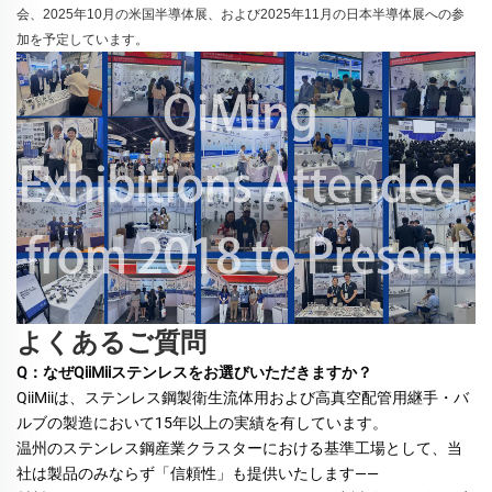
会、2025年10月の米国半導体展、および2025年11月の日本半導体展への参
加を予定しています。
よくあるご質問
Q：なぜQiiMiiステンレスをお選びいただきますか？ 
QiiMiiは、ステンレス鋼製衛生流体用および高真空配管用継手・バ
ルブの製造において15年以上の実績を有しています。 
温州のステンレス鋼産業クラスターにおける基準工場として、当
社は製品のみならず「信頼性」も提供いたします—— 