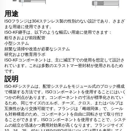
用途
ISOフランジは304ステンレス製の性別のない設計であり、さまざ
まな用途に使用できます。
ISO-KF継手は、以下のような幅広い用途に使用できます：
粗引きおよび前段配管
小型システム
頻繁な清掃や改造が必要なシステム
研究および教育用ラボ
ISO-KFコンポーネントは、主に減圧下での使用を想定して設計さ
れています。これは多数のエラストマー密封材が使用されるため
です。
説明
ISO-KFシステムは、配管システムをモジュール式のブロック構成
で構築する方法です。ISOコンポーネントを使用することにはいく
つかの利点があります。コンポーネントの寸法が標準化されてい
るため、同じサイズのエルボ、チーズ、クロス、またはバルブは
互換性があり交換可能です。フランジは「雌雄同体」で、シール
も対称構造のため、コンポーネントを自由に回転させて取り付け
ることができます。ISOコンポーネントを使用することで、システ
ムの組立が迅速かつ費用対効果が高くなります。フランジサイズ
10、16、25、40および50のISO寸法については図1を参照してく