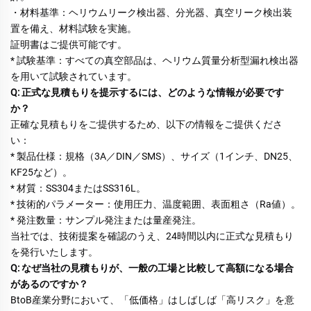
・材料基準：ヘリウムリーク検出器、分光器、真空リーク検出装
置を備え、材料試験を実施。 
証明書はご提供可能です。 
* 試験基準：すべての真空部品は、ヘリウム質量分析型漏れ検出器
を用いて試験されています。 
Q: 正式な見積もりを提示するには、どのような情報が必要です
か？ 
正確な見積もりをご提供するため、以下の情報をご提供くださ
い： 
* 製品仕様：規格（3A／DIN／SMS）、サイズ（1インチ、DN25、
KF25など）。 
* 材質：SS304またはSS316L。 
* 技術的パラメーター：使用圧力、温度範囲、表面粗さ（Ra値）。 
* 発注数量：サンプル発注または量産発注。 
当社では、技術提案を確認のうえ、24時間以内に正式な見積もり
を発行いたします。 
Q: なぜ当社の見積もりが、一般の工場と比較して高額になる場合
があるのですか？ 
BtoB産業分野において、「低価格」はしばしば「高リスク」を意