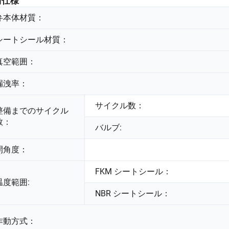
術仕様
弁本体材質：
シートシール材質：
真空範囲：
漏洩率：
サイクル数：
整備までのサイクル
数：
バルブ:
開角度：
FKM シートシール：
温度範囲:
NBR シートシール：
作動方式：