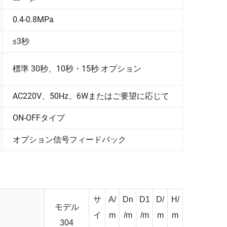
0.4-0.8MPa
≤3秒
標準 30秒、10秒・15秒 オプション
AC220V、50Hz、6Wまたはご要望に応じて
ON-OFFタイプ
オプション信号フィードバック
サ
A/
Dn
D1
D/
H/
モデル
イ
m
/m
/m
m
m
304