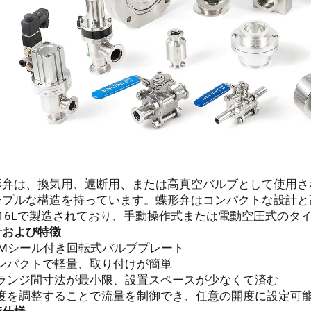
形弁は、換気用、遮断用、または高真空バルブとして使用さ
ンプルな構造を持っています。蝶形弁はコンパクトな設計と
316Lで製造されており、手動操作式または電動空圧式のタ
計および特徴
FKMシール付き回転式バルブプレート
コンパクトで軽量、取り付けが簡単
フランジ間寸法が最小限、設置スペースが少なくて済む
開度を調整することで流量を制御でき、任意の開度に設定可