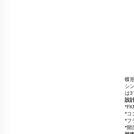
蝶
シ
は
設
*
*
*
*