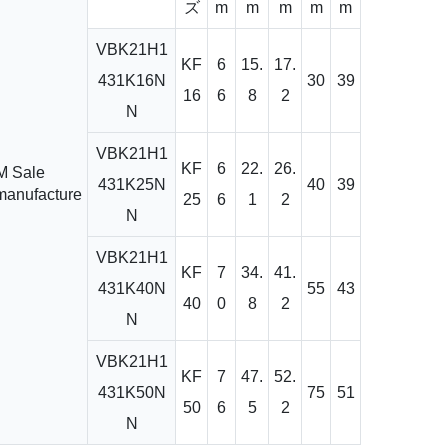
ズ
m
m
m
m
m
VBK21H1
KF
6
15.
17.
431K16N
30
39
16
6
8
2
N
VBK21H1
KF
6
22.
26.
431K25N
40
39
25
6
1
2
N
VBK21H1
KF
7
34.
41.
431K40N
55
43
40
0
8
2
N
VBK21H1
KF
7
47.
52.
431K50N
75
51
50
6
5
2
N