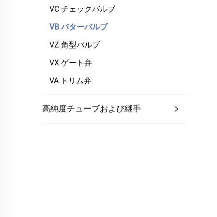
VC チェックバルブ
VB バターバルブ
VZ 角型バルブ
VX ゲート弁
VA トリム弁
高純度チューブおよび継手