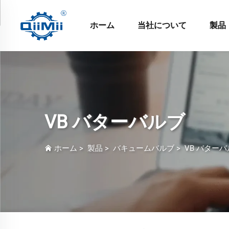
ホーム
当社について
製品
VB バターバルブ
ホーム
>
製品
>
バキュームバルブ
>
VB バター