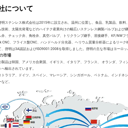
社について
啓明ステンレス株式会社は2015年に設立され、温州に位置し、食品、乳製品、飲料
ム技術、太陽光発電などのハイテク産業向けの幅広いステンレス鋼製バルブおよび
ル弁、チェック弁、角栓弁、真空バルブ、トリクランプ継手、溶接継手、KF/NWフラ
zak CNC、フライス盤CNC、ハンドヘルド分光器、ヘリウム質量分析器によるリー
て、啓明は3A認証およびISO9001:2008を取得しました。啓明の主な市場はヨー
の市場
の製品は韓国、アメリカ合衆国、イギリス、イタリア、フランス、 
オランダ、フィ
々へ輸出されています。 
ストラリア、ドイツ、スペイン、マレーシア、シンガポール、ベトナム、インドネシ
ーなど。 