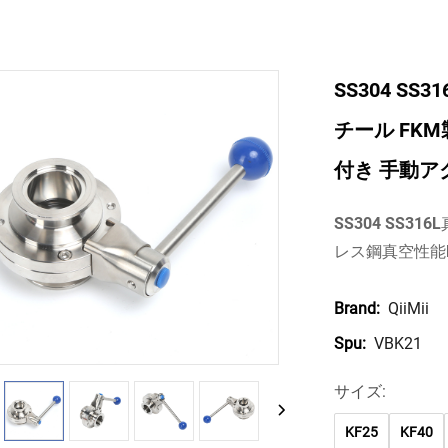
SS304 S
チール FKM製
付き 手動アク
SS304 SS3
レス鋼真空性能N
QiiMii
Brand:
VBK21
Spu:
サイズ:
KF25
KF40