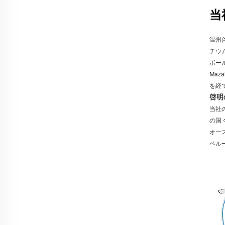
当
温州
チウ
ボー
Ma
を経
啓明
当社
の国
オー
ペル