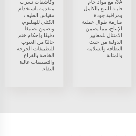
3A، مع مواد خام
وكاشفات تسرب
قابلة للتتبع بالكامل
متقدمة باستخدام
ومراقبة جودة
مقياس الطيف
صارمة طوال عملية
الكتلي للهيليوم،
الإنتاج، مما يضمن
ونضمن تصنيعًا
الامتثال للمعايير
دقيقًا وإحكام ختم
الدولية من حيث
خاليًا من العيوب
النظافة والسلامة
للتطبيقات الحرجة
والمتانة.
الخاصة بالفراغ
والتطبيقات عالية
النقاء.