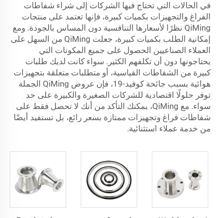
في الحالات التي تحتاج فيها الشركات إلى شراء شفاطات
الفراغ والتجهيزات بكميات كبيرة، فإنها تعتمد على منتجات
QiMing نظرًا لأسعارها التنافسية دون المساس بالجودة. ومع
إمكانية الطلب بكميات كبيرة، جعلت QiMing من السهل على
العملاء الصناعيين الحصول على جميع المكونات التي
يحتاجونها دون أن تكلفهم الكثير. سواء كانت لديك طلبات
كبيرة من الشفاطات القياسية، أو متطلبات متعلقة بتجهيزات
هوائية بسبب جائحة كوفيد-19، فإن عروض QiMing الجملة
توفر حلولًا اقتصادية للشركات الصغيرة والكبيرة على حد
سواء. مع QiMing، يمكنك التأكد من أنك لا تحصل فقط على
شفاطات فراغ وتجهيزات ممتازة بسعر رائع، بل تستفيد أيضًا
من خدمة عملاء استثنائية.