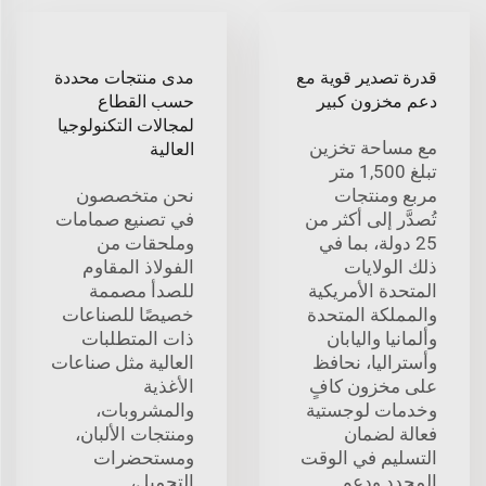
قدرة تصدير قوية مع
مدى منتجات محددة
دعم مخزون كبير
حسب القطاع
لمجالات التكنولوجيا
مع مساحة تخزين
العالية
تبلغ 1,500 متر
مربع ومنتجات
نحن متخصصون
تُصدَّر إلى أكثر من
في تصنيع صمامات
25 دولة، بما في
وملحقات من
ذلك الولايات
الفولاذ المقاوم
المتحدة الأمريكية
للصدأ مصممة
والمملكة المتحدة
خصيصًا للصناعات
وألمانيا واليابان
ذات المتطلبات
وأستراليا، نحافظ
العالية مثل صناعات
على مخزون كافٍ
الأغذية
وخدمات لوجستية
والمشروبات،
فعالة لضمان
ومنتجات الألبان،
التسليم في الوقت
ومستحضرات
المحدد ودعم
التجميل،