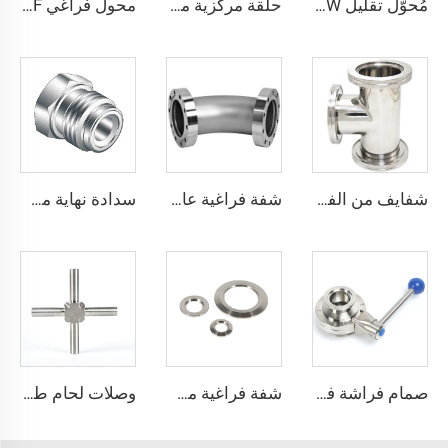
مُحوّل تقليل NW من الفولاذ المقاوم للصدأ SS304/SS316L، وصلات مواسير فراغية، مخفض شفة من CF إلى KF لتطبيقات أشباه الموصلات
حلقة مركزية مع ختم دوّار O-Ring، من الفولاذ المقاوم للصدأ SS304 وSS316L والألومنيوم (FKM/EPDM/NBR)، حلقة غسالة فراغية KF/NW، تجهيزات من KF10 إلى KF50 لأشباه الموصلات
محول فراغي KF من الفولاذ المقاوم للصدأ SS304/SS316L، شفة تقليل مخروطية KF/NW، قطع تجهيز فراغية من الفولاذ المقاوم للصدأ للصناعات شبه الموصلة
شفايف من الفولاذ المقاوم للصدأ ISO63/ISO80/ISO100/ISO160، وصلة على شكل حرف T متساوية ISO-K، وصلة كبس عالية الجودة من الفولاذ المقاوم للصدأ SS304 وSS316L بمقاس NW80-160
شفة فراغية عالية، منحنى معدني بزاوية 90 درجة من الفولاذ المقاوم للصدأ SS304 SS316L، نوع CF دوار، شفة CF16-CF100، ذات ثقوب عابرة، وصلات أنابيب 3/4"-4"
سدادة نهاية من الفولاذ المقاوم للصدأ SS316L تركيبات QCR ذات الوجه المعدني 1/8"-1" تلدين لامع/تلميع كهربائي
صمام فراشة فراغي من الفولاذ المقاوم للصدأ SS304 وSS316L مع ختم FKM، نوع KF25/KF40/KF50 مع شفة، مشغل يدوي أو كهربائي، مقاس NW25/40
شفة فراغية من الفولاذ المقاوم للصدأ، مخرشة للحام، من KF16-160، قطر خارجي 12 مم - 57 مم، قطع توصيل أنابيب من الفولاذ SS304 وSS316، من NW16-160، شفة KF، قطر خارجي 1/2"-6"
وصلات لحام طويلة فائقة النقاء من الفولاذ المقاوم للصدأ SS316L، وصلات لحام على شكل صليب لتطبيقات فائقة النقاء، وصلات لحام طويلة من الفولاذ المقاوم للصدأ فائقة النقاء، أنبوب فائق النقاء