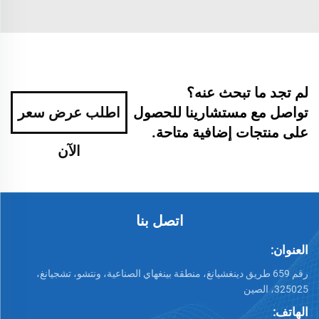
لم تجد ما تبحث عنه؟
تواصل مع مستشارينا للحصول
اطلب عرض سعر
على منتجات إضافية متاحة.
الآن
اتصل بنا
العنوان:
رقم 659 طريق دينغشيانغ، منطقة بينغهاي الصناعية، ونتشو، تشجيانغ،
325025، الصين
الهاتف: